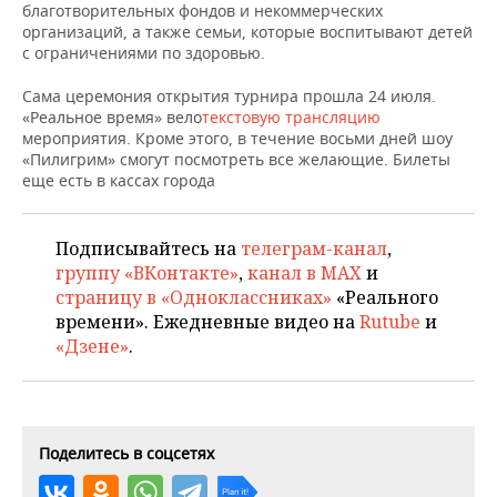
НЕФТЕХИМИЯ
благотворительных фондов и некоммерческих
организаций, а также семьи, которые воспитывают детей
РОЗНИЧНАЯ ТОРГОВЛЯ
НОВОСТИ ТЕХНОЛОГИЙ
МЕРОПРИЯТИЯ
с ограничениями по здоровью.
НЕФТЬ
ТРАНСПОРТ
IT
НОВОСТИ МЕРОПРИЯТИЙ
СПОРТ
Сама церемония открытия турнира прошла 24 июля.
ОПК
«Реальное время» вело
текстовую трансляцию
мероприятия. Кроме этого, в течение восьми дней шоу
УСЛУГИ
МЕДИА
ВЫЕЗДНАЯ РЕДАКЦИЯ
НОВОСТИ СПОРТА
ОБЩЕСТВО
«Пилигрим» смогут посмотреть все желающие. Билеты
ЭНЕРГЕТИКА
еще есть в кассах города
ТЕЛЕКОММУНИКАЦИИ
БИЗНЕС-БРАНЧИ
ФУТБОЛ
НОВОСТИ ОБЩЕСТВА
ФОТОГАЛЕРЕЯ
ONLINE-КОНФЕРЕНЦИИ
ХОККЕЙ
ВЛАСТЬ
СЮЖЕТЫ
Подписывайтесь на
телеграм-канал
,
группу «ВКонтакте»
,
канал в MAX
и
ОТКРЫТАЯ ЛЕКЦИЯ
БАСКЕТБОЛ
ИНФРАСТРУКТУРА
страницу в «Одноклассниках»
«Реального
СПРАВОЧНИК
времени». Ежедневные видео на
Rutube
и
«Дзене»
.
ВОЛЕЙБОЛ
ИСТОРИЯ
СПИСОК ПЕРСОН
ПОЛНАЯ ВЕРСИЯ
КИБЕРСПОРТ
КУЛЬТУРА
СПИСОК КОМПАНИЙ
ФИГУРНОЕ КАТАНИЕ
МЕДИЦИНА
Поделитесь в соцсетях