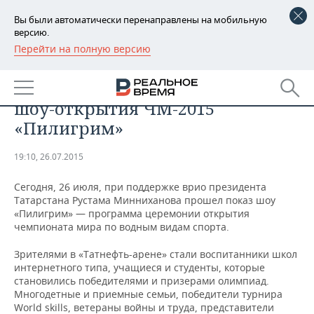
Вы были автоматически перенаправлены на мобильную
версию.
Перейти на полную версию
РЕГИОНЫ
​Дети из школ-интернатов
БАШКОРТОСТАН
НОВОСТИ
Татарстана стали зрителями
шоу-открытия ЧМ-2015
ТАТАРСТАН
АНАЛИТИКА
«Пилигрим»
УДМУРТИЯ
НОВОСТИ АНАЛИТИКИ
ЭКОНОМИКА
19:10, 26.07.2015
ДЕКЛАРАЦИИ О ДОХОДАХ
НОВОСТИ ЭКОНОМИКИ
ПРОМЫШЛЕННОСТЬ
Сегодня, 26 июля, при поддержке врио президента
Татарстана Рустама Минниханова прошел показ шоу
КОРОЛИ ГОСЗАКАЗА ПФО
ФИНАНСЫ
НОВОСТИ
НЕДВИЖИМОСТЬ
«Пилигрим» — программа церемонии открытия
ПРОМЫШЛЕННОСТИ
чемпионата мира по водным видам спорта.
ВУЗЫ ТАТАРСТАНА
БАНКИ
НОВОСТИ НЕДВИЖИМОСТИ
АВТО
АГРОПРОМ
Зрителями в «Татнефть-арене» стали воспитанники школ
интернетного типа, учащиеся и студенты, которые
КОМУ ПРИНАДЛЕЖАТ
БЮДЖЕТ
НОВОСТИ АВТО
БИЗНЕС
становились победителями и призерами олимпиад.
ТОРГОВЫЕ ЦЕНТРЫ
МАШИНОСТРОЕНИЕ
Многодетные и приемные семьи, победители турнира
ТАТАРСТАНА
World skills, ветераны войны и труда, представители
ИНВЕСТИЦИИ
НОВОСТИ БИЗНЕСА
ТЕХНОЛОГИИ