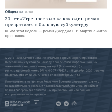
Общество
00:00
30 лет «Игре престолов»: как один роман
превратился в большую субкультуру
Книга этой недели — роман Джорджа Р. Р. Мартина «Игра
престолов»
© 2015 - 2026 Сетевое издание «Реальное время» Зарегистрировано
Федеральной службой по надзору в сфере связи, информационных
технологий и массовых коммуникаций (Роскомнадзор) –
регистрационный номер ЭЛ № ФС 77 - 79627 от 18 декабря 2020 г. (ранее
свидетельство Эл № ФС 77-59331 от 18 сентября 2014 г.)
Использование материалов Реального Времени разрешено только с
предварительного согласия правообладателей, упоминание сайта и
прямая гиперссылка обязательны при частичном или полном
воспроизведении материалов.
18+