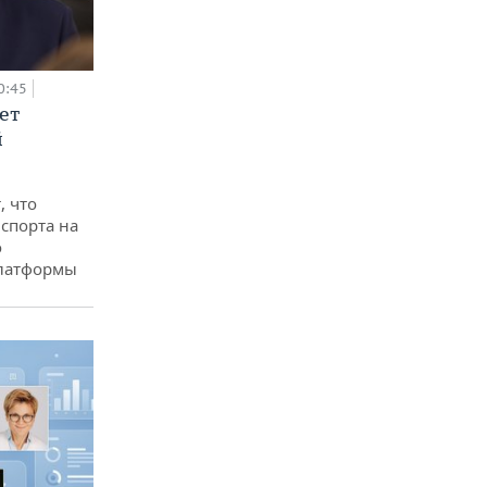
0:45
ет
й
, что
спорта на
о
платформы