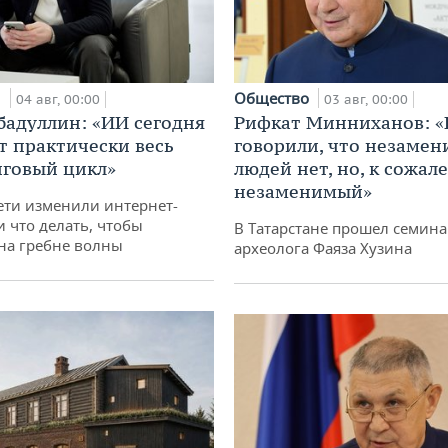
и
Общество
04 авг, 00:00
03 авг, 00:00
бадуллин: «ИИ сегодня
Рифкат Минниханов: «
т практически весь
говорили, что незаме
говый цикл»
людей нет, но, к сожал
незаменимый»
ети изменили интернет-
и что делать, чтобы
В Татарстане прошел семина
 на гребне волны
археолога Фаяза Хузина