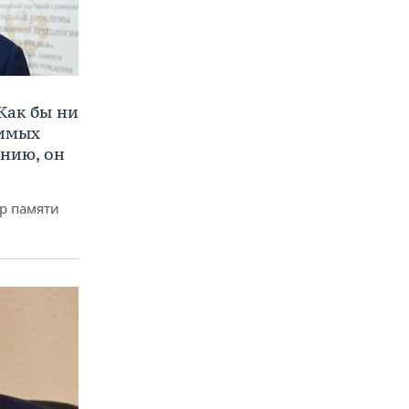
Как бы ни
нимых
ению, он
р памяти