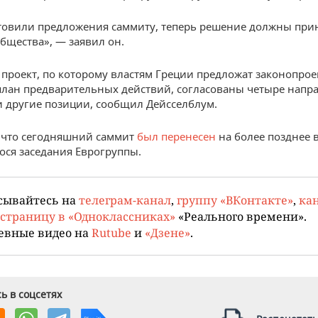
овили предложения саммиту, теперь решение должны при
бщества», — заявил он.
 проект, по которому властям Греции предложат законопрое
план предварительных действий, согласованы четыре напр
 другие позиции, сообщил Дейсселблум.
 что сегодняшний саммит
был перенесен
на более позднее в
ося заседания Еврогруппы.
сывайтесь на
телеграм-канал
,
группу «ВКонтакте»
,
кан
страницу в «Одноклассниках»
«Реального времени».
евные видео на
Rutube
и
«Дзене»
.
ь в соцсетях