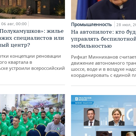
06 авг, 00:00
Промышленность
28 июл, 2
«Полукамушков»: жилье
На автопилоте: кто буд
зжих специалистов или
управлять беспилотно
ный центр?
мобильностью
отки концепции реновации
Рифкат Минниханов считает
ого квартала в
движение автономного тран
ске устроили всероссийский
шоссе, воде и в воздухе над
координировать с единой 