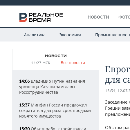
НОВОСТИ
ФОТО
Аналитика
Экономика
Промышленност
НОВОСТИ
Все новости
14:27 МСК
Евро
для с
Владимир Путин назначил
14:06
уроженца Казани замглавы
18:34, 12.07.
Россотрудничества
Заседание 
Минфин России предложил
13:37
Греции зав
сократить в два раза срок продажи
предложени
изъятого имущества
Об этом ра
Объем работ стройотрасли
13:30