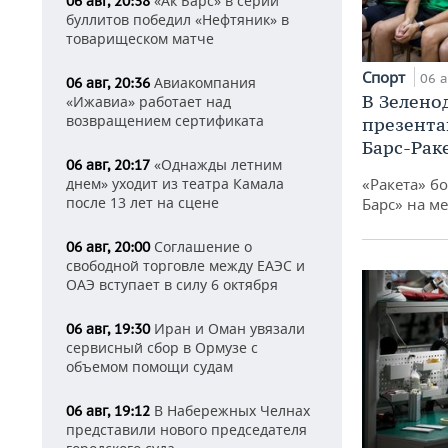
«Ак Барс» в серии
06 авг, 20:38
буллитов победил «Нефтяник» в
товарищеском матче
Спорт
06 а
Авиакомпания
06 авг, 20:36
В Зелено
«Ижавиа» работает над
возвращением сертификата
презента
Барс-Рак
«Однажды летним
06 авг, 20:17
днем» уходит из театра Камала
«Ракета» б
после 13 лет на сцене
Барс» на ме
Соглашение о
06 авг, 20:00
свободной торговле между ЕАЭС и
ОАЭ вступает в силу 6 октября
Иран и Оман увязали
06 авг, 19:30
сервисный сбор в Ормузе с
объемом помощи судам
В Набережных Челнах
06 авг, 19:12
представили нового председателя