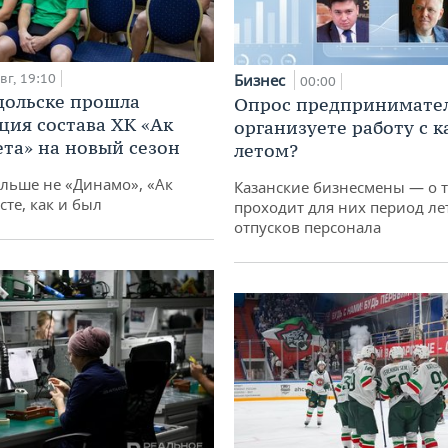
вг, 19:10
Бизнес
00:00
дольске прошла
Опрос предпринимател
ция состава ХК «Ак
организуете работу с 
ета» на новый сезон
летом?
ольше не «Динамо», «Ак
Казанские бизнесмены — о т
сте, как и был
проходит для них период ле
отпусков персонала