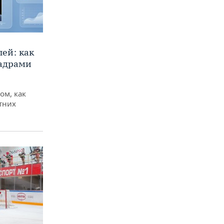
ей: как
кадрами
ом, как
тних