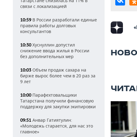
Татарстане снизилась на 11% в
связи с локализацией
В России разработали единые
10:59
правила работы долговых
«
консультантов
Хуснуллин допустил
10:30
снижение ввода жилья в России
НОВО
без дополнительных мер
Объем продаж сахара на
10:03
бирже вырос более чем в 20 раз за
9 лет
ЧИТА
Парафехтовальщики
10:00
Татарстана получили финансовую
поддержку для закупки экипировки
Анвар Гатиятулин:
09:51
«Молодежь старается, для нас это
главное»