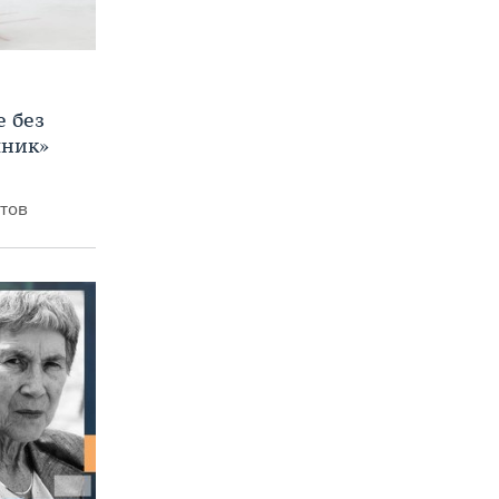
е без
яник»
итов