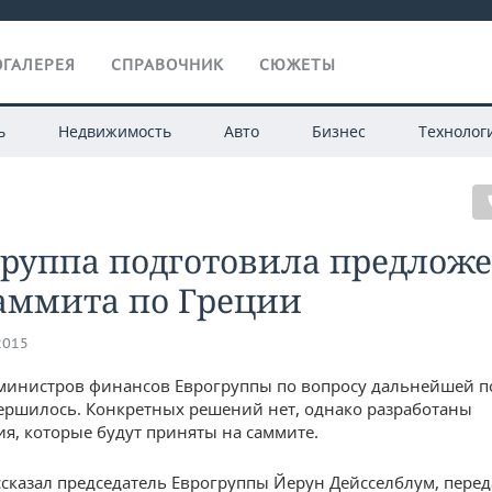
ГАЛЕРЕЯ
СПРАВОЧНИК
СЮЖЕТЫ
ь
Недвижимость
Авто
Бизнес
Технолог
группа подготовила предлож
аммита по Греции
2015
министров финансов Еврогруппы по вопросу дальнейшей 
ершилось. Конкретных решений нет, однако разработаны
я, которые будут приняты на саммите.
ссказал председатель Еврогруппы Йерун Дейсселблум, перед