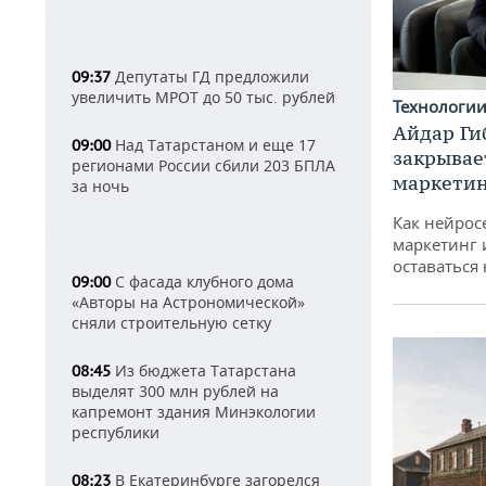
Депутаты ГД предложили
09:37
увеличить МРОТ до 50 тыс. рублей
Технологи
Айдар Ги
Над Татарстаном и еще 17
09:00
закрывае
регионами России сбили 203 БПЛА
маркетин
за ночь
Как нейрос
маркетинг 
оставаться
С фасада клубного дома
09:00
«Авторы на Астрономической»
сняли строительную сетку
Из бюджета Татарстана
08:45
выделят 300 млн рублей на
капремонт здания Минэкологии
республики
В Екатеринбурге загорелся
08:23