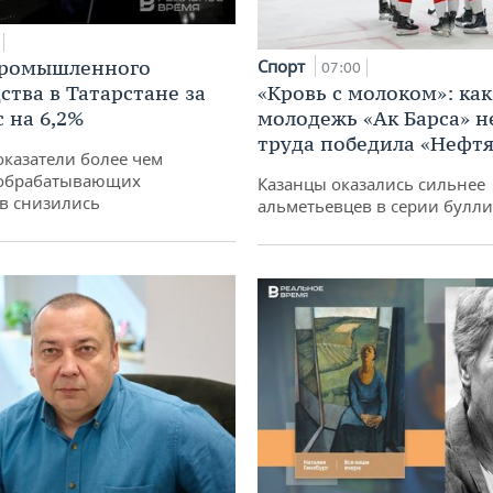
промышленного
Спорт
07:00
ства в Татарстане за
«Кровь с молоком»: как
 на 6,2%
молодежь «Ак Барса» н
труда победила «Нефт
оказатели более чем
обрабатывающих
Казанцы оказались сильнее
в снизились
альметьевцев в серии булл