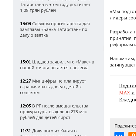
Татарстана в этом году достигнет
1,08 трлн рублей
«Мы подгот
лидеры соо
Следком просит ареста для
13:03
замглавы «Банка Татарстан» по
Разработан
делу о взятке
принятия, 
реформам и
Напомним,
Шадаев заявил, что «Макс» в
13:01
затянувшег
нашей жизни остается навсегда
Минцифры не планирует
12:27
Подпи
ограничивать доступ детей к
MAX
и
соцсетям
Ежедн
В РТ после вмешательства
12:05
прокуратуры выделено 273 млн
рублей для детей-сирот
Поделитес
Доля авто из Китая в
11:31