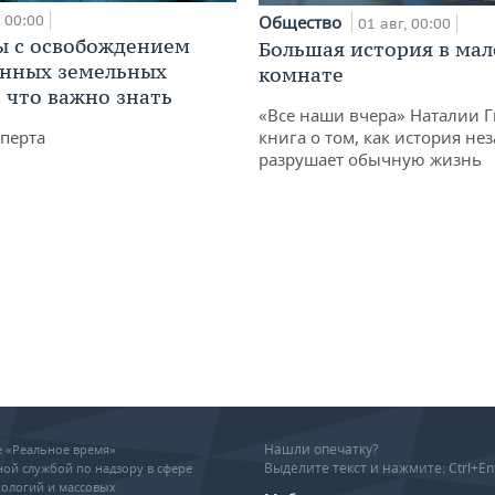
00:00
Общество
01 авг, 00:00
 с освобождением
Большая история в ма
анных земельных
комнате
: что важно знать
«Все наши вчера» Наталии 
перта
книга о том, как история не
разрушает обычную жизнь
Нашли опечатку?
ие «Реальное время»
Выделите текст и нажмите: Ctrl+En
ой службой по надзору в сфере
ологий и массовых