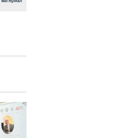
 материал