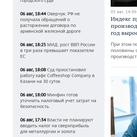
городского суда
05 авг, 14:30
Оверчук: РФ не
06 авг, 18:44
Индекс 
получала обращений о
производ
расторжении договора по
армянской железной дороге
год вырос
При этом п
МИД: рост ВВП России
06 авг, 18:25
половины 
в три раза превышает показатели
производст
ЕС
Суд приостановил
06 авг, 18:08
работу кафе Coffeeshop Company в
Казани на 30 суток
Минфин готов
06 авг, 18:00
уточнить налоговый учет затрат на
безопасность
Власти не планируют
06 авг, 17:34
вводить налог на сверхприбыль
для металлургии и золота