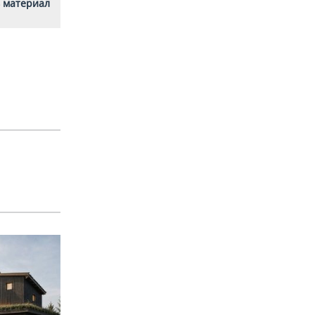
 материал