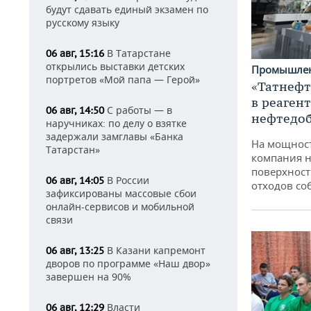
будут сдавать единый экзамен по
русскому языку
В Татарстане
06 авг, 15:16
открылись выставки детских
Промышле
портретов «Мой папа — Герой»
«Татнефт
в реаген
С работы — в
06 авг, 14:50
нефтедо
наручниках: по делу о взятке
задержали замглавы «Банка
На мощнос
Татарстан»
компания н
поверхност
В России
06 авг, 14:05
отходов со
зафиксированы массовые сбои
онлайн-сервисов и мобильной
связи
В Казани капремонт
06 авг, 13:25
дворов по программе «Наш двор»
завершен на 90%
Власти
06 авг, 12:29