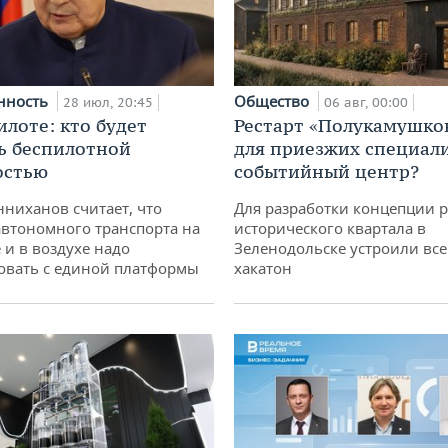
нность
Общество
28 июл, 20:45
06 авг, 00:00
илоте: кто будет
Рестарт «Полукамушко
ь беспилотной
для приезжих специал
остью
событийный центр?
ниханов считает, что
Для разработки концепции 
втономного транспорта на
исторического квартала в
 и в воздухе надо
Зеленодольске устроили вс
овать с единой платформы
хакатон