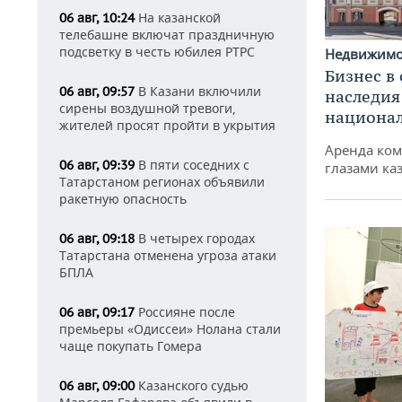
На казанской
06 авг, 10:24
телебашне включат праздничную
подсветку в честь юбилея РТРС
Недвижим
Бизнес в
В Казани включили
06 авг, 09:57
наследия
сирены воздушной тревоги,
национа
жителей просят пройти в укрытия
Аренда ко
В пяти соседних с
06 авг, 09:39
глазами ка
Татарстаном регионах объявили
ракетную опасность
В четырех городах
06 авг, 09:18
Татарстана отменена угроза атаки
БПЛА
Россияне после
06 авг, 09:17
премьеры «Одиссеи» Нолана стали
чаще покупать Гомера
Казанского судью
06 авг, 09:00