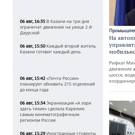
В Казани на три дня
06 авг, 16:35
ограничат движение на улице 2-й
Промышле
Даурской
На автоп
управлят
Каждый второй житель
06 авг, 15:50
мобильн
Казани готовит каждый день
Рифкат Мин
движение а
шоссе, воде
«Почта России»
06 авг, 15:42
координир
планирует обновить 215 отделений
до конца года
Экранизация «А зори
06 авг, 15:34
здесь тихие» сделала Карелию
самым кинематографичным
регионом России
Иностранные студенты
06 авг, 15:29