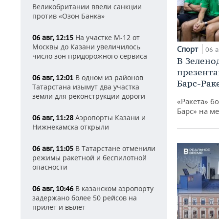
Великобритании ввели санкции
против «Озон Банка»
На участке М-12 от
06 авг, 12:15
Москвы до Казани увеличилось
Спорт
06 а
число зон придорожного сервиса
В Зелено
презента
В одном из районов
06 авг, 12:01
Барс-Рак
Татарстана изымут два участка
земли для реконструкции дороги
«Ракета» б
Барс» на ме
Аэропорты Казани и
06 авг, 11:28
Нижнекамска открыли
В Татарстане отменили
06 авг, 11:05
режимы ракетной и беспилотной
опасности
В казанском аэропорту
06 авг, 10:46
задержано более 50 рейсов на
прилет и вылет