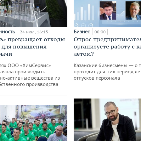
нность
Бизнес
24 июл, 16:15
00:00
ь» превращает отходы
Опрос предпринимател
т для повышения
организуете работу с 
бычи
летом?
тях ООО «ХимСервис»
Казанские бизнесмены — о т
ачала производить
проходит для них период ле
но-активные вещества из
отпусков персонала
бственного производства