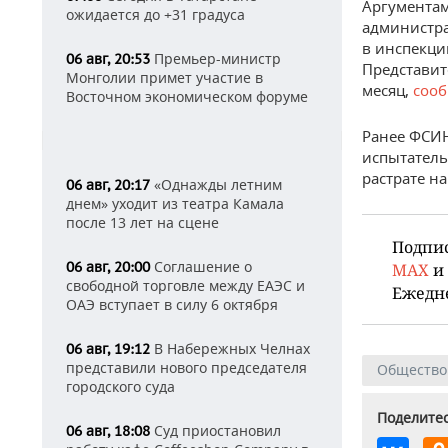
Аргументам
ожидается до +31 градуса
администра
в инспекци
Премьер-министр
06 авг, 20:53
Представит
Монголии примет участие в
месяц,
соо
Восточном экономическом форуме
Ранее ФСИН
испытатель
растрате н
«Однажды летним
06 авг, 20:17
днем» уходит из театра Камала
после 13 лет на сцене
Подпи
Соглашение о
06 авг, 20:00
MAX
и
свободной торговле между ЕАЭС и
Ежедн
ОАЭ вступает в силу 6 октября
В Набережных Челнах
06 авг, 19:12
представили нового председателя
Общество
городского суда
Поделитес
Суд приостановил
06 авг, 18:08