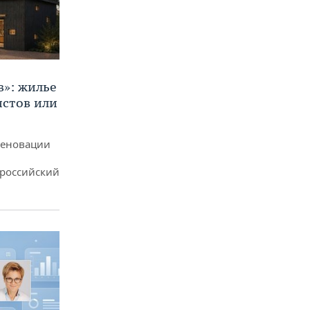
в»: жилье
истов или
реновации
ероссийский