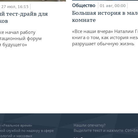
Общество
01 авг, 00:00
27 июл, 16:15
Большая история в ма
й тест-драйв для
комнате
ков
«Все наши вчера» Наталии 
ке начал работу
книга о том, как история не
тационный форум
разрушает обычную жизнь
и будущего»
Нашли опечатку?
ие «Реальное время»
Выделите текст и нажмите: Ctrl+En
ой службой по надзору в сфере
ологий и массовых