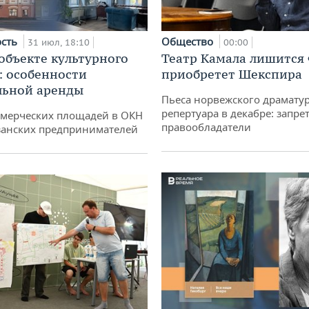
ость
Общество
31 июл, 18:10
00:00
 объекте культурного
Театр Камала лишится 
: особенности
приобретет Шекспира
льной аренды
Пьеса норвежского драматур
репертуара в декабре: запре
ммерческих площадей в ОКН
правообладатели
занских предпринимателей