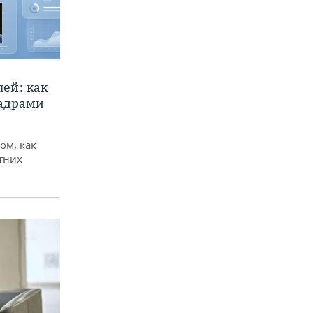
ей: как
кадрами
ом, как
тних