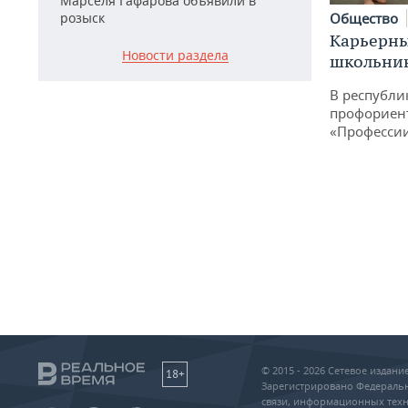
Марселя Гафарова объявили в
Общество
розыск
Карьерны
Новости раздела
школьни
В республи
профориен
«Професси
© 2015 - 2026 Сетевое издан
18+
Зарегистрировано Федеральн
связи, информационных техн