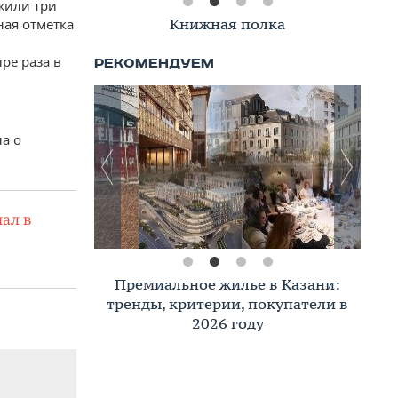
жили три
Книжная полка
ная отметка
ре раза в
а о
ал в
Премиальное жилье в Казани:
тренды, критерии, покупатели в
2026 году