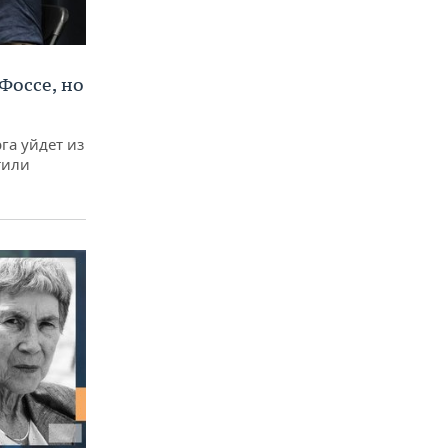
Фоссе, но
га уйдет из
тили