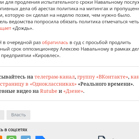
и для продления испытательного сроки Навальному послу
тивных дела об арестах политика на митингах и пропущен
и, которую он сделал на неделю позже, чем нужно было.
ель ведомства попросила обязать политика отмечаться четы
бщает
«Дождь».
 в очередной раз
обратилась
в суд с просьбой продлить
ный срок оппозиционеру Алексею Навальному в рамках дел
а предприятии «Кировлес».
сывайтесь на
телеграм-канал
,
группу «ВКонтакте»
,
кан
страницу в «Одноклассниках»
«Реального времени».
евные видео на
Rutube
и
«Дзене»
.
Власть
ь в соцсетях