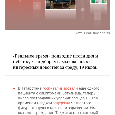
НЕФТЕХИМИЯ
РОЗНИЧНАЯ ТОРГОВЛЯ
НОВОСТИ ТЕХНОЛОГИЙ
МЕРОПРИЯТИЯ
НЕФТЬ
ТРАНСПОРТ
IT
НОВОСТИ МЕРОПРИЯТИЙ
СПОРТ
ОПК
УСЛУГИ
МЕДИА
ВЫЕЗДНАЯ РЕДАКЦИЯ
НОВОСТИ СПОРТА
ОБЩЕСТВО
Фото: Реальное время
ЭНЕРГЕТИКА
ТЕЛЕКОММУНИКАЦИИ
БИЗНЕС-БРАНЧИ
ФУТБОЛ
НОВОСТИ ОБЩЕСТВА
ФОТОГАЛЕРЕЯ
«Реальное время» подводит итоги дня и
ONLINE-КОНФЕРЕНЦИИ
ХОККЕЙ
ВЛАСТЬ
СЮЖЕТЫ
публикует подборку самых важных и
интересных новостей за среду, 19 июня.
ОТКРЫТАЯ ЛЕКЦИЯ
БАСКЕТБОЛ
ИНФРАСТРУКТУРА
СПРАВОЧНИК
ВОЛЕЙБОЛ
ИСТОРИЯ
СПИСОК ПЕРСОН
ПОЛНАЯ ВЕРСИЯ
В Татарстане
госпитализировали
еще одного
КИБЕРСПОРТ
КУЛЬТУРА
СПИСОК КОМПАНИЙ
пациента с симптомами ботулизма, теперь
число пострадавших увеличилось до 15. Тем
временем Следком
задержал
четвертого
ФИГУРНОЕ КАТАНИЕ
МЕДИЦИНА
фигуранта дела о массовом заражении. Им
оказался гражданин Таджикистана, который