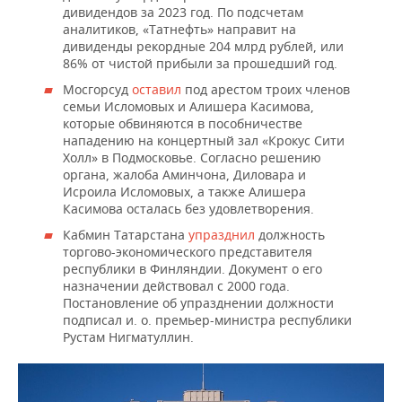
дивидендов за 2023 год. По подсчетам
аналитиков, «Татнефть» направит на
дивиденды рекордные 204 млрд рублей, или
86% от чистой прибыли за прошедший год.
Мосгорсуд
оставил
под арестом троих членов
семьи Исломовых и Алишера Касимова,
которые обвиняются в пособничестве
нападению на концертный зал «Крокус Сити
Холл» в Подмосковье. Согласно решению
органа, жалоба Аминчона, Диловара и
Исроила Исломовых, а также Алишера
Касимова осталась без удовлетворения.
Кабмин Татарстана
упразднил
должность
торгово-экономического представителя
республики в Финляндии. Документ о его
назначении действовал с 2000 года.
Постановление об упразднении должности
подписал и. о. премьер-министра республики
Рустам Нигматуллин.