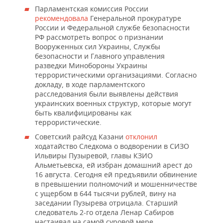
Парламентская комиссия России
рекомендовала
Генеральной прокуратуре
России и Федеральной службе безопасности
РФ рассмотреть вопрос о признании
Вооруженных сил Украины, Службы
безопасности и Главного управления
разведки Минобороны Украины
террористическими организациями. Согласно
докладу, в ходе парламентского
расследования были выявлены действия
украинских военных структур, которые могут
быть квалифицированы как
террористические.
Советский райсуд Казани
отклонил
ходатайство Следкома о водворении в СИЗО
Ильвиры Пузыревой, главы КЗИО
Альметьевска, ей избран домашний арест до
16 августа. Сегодня ей предъявили обвинение
в превышении полномочий и мошенничестве
с ущербом в 644 тысячи рублей, вину на
заседании Пузырева отрицала. Старший
следователь 2-го отдела Ленар Сабиров
настаивал на самой суровой мере