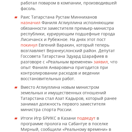
ВОДНЫЕ ВИДЫ СПОРТА
ОБРАЗОВАНИЕ
работал поваром в компании, производившей
фасоль.
ХОККЕЙ С МЯЧОМ
ПРОИСШЕСТВИЯ
Раис Татарстана Рустам Минниханов
назначил
Фаниля Аглиуллина исполняющим
обязанности заместителя премьер-министра
республики, курирующим подшефные города
Лисичанск и Рубежное. На днях этот пост
покинул
Евгений Варакин, который теперь
возглавляет Верхнеуслонский район. Депутат
Госсовета Татарстана Эдуард Шарафиев в
разговоре с «Реальным временем»
заявил
, что
опыт Фаниля Анваровича пригодится при
контролировании расходов и ведении
восстановительных работ.
Вместо Аглиуллина новым министром
земельных и имущественных отношений
Татарстана стал Азат Кадыров, который ранее
занимал должность первого заместителя
министра спорта России.
Итоги Игр БРИКС в Казани
подведут
в
программе пролога на Сабантуе в поселке
Мирный, сообщили «Реальному времени» в