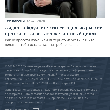
Технологии
04 авг, 00:00
Айдар Гибадуллин: «ИИ сегодня закрывает
практически весь маркетинговый цикл»
Как нейросети изменили интернет-маркетинг и что
делать, чтобы оставаться на гребне волны
© 2015 - 2026 Сетевое издание «Реальное время» Зарегистрировано
Федеральной службой по надзору в сфере связи, информационных
технологий и массовых коммуникаций (Роскомнадзор) –
регистрационный номер ЭЛ № ФС 77 - 79627 от 18 декабря 2020 г. (ранее
свидетельство Эл № ФС 77-59331 от 18 сентября 2014 г.)
Использование материалов Реального Времени разрешено только с
предварительного согласия правообладателей, упоминание сайта и
прямая гиперссылка обязательны при частичном или полном
воспроизведении материалов.