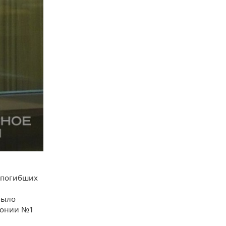
и погибших
было
лонии №1