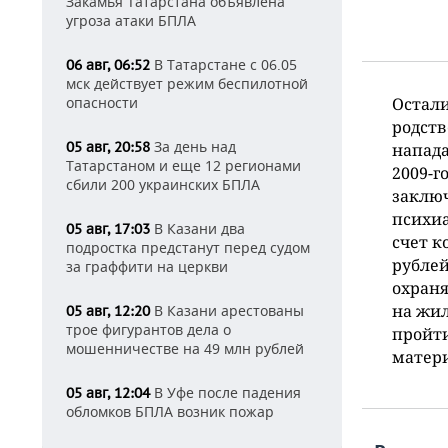
Закамья Татарстана объявлена
угроза атаки БПЛА
В Татарстане с 06.05
06 авг, 06:52
мск действует режим беспилотной
опасности
Остали
родств
За день над
05 авг, 20:58
напада
Татарстаном и еще 12 регионами
2009-г
сбили 200 украинских БПЛА
заклю
психиа
В Казани два
05 авг, 17:03
счет к
подростка предстанут перед судом
рублей
за граффити на церкви
охран
на жил
В Казани арестованы
05 авг, 12:20
трое фигурантов дела о
пройт
мошенничестве на 49 млн рублей
матери
В Уфе после падения
05 авг, 12:04
обломков БПЛА возник пожар