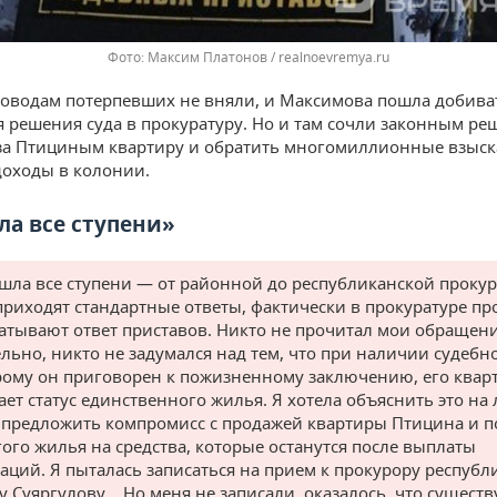
Максим Платонов / realnoevremya.ru
оводам потерпевших не вняли, и Максимова пошла добива
 решения суда в прокуратуру. Но и там сочли законным ре
за Птициным квартиру и обратить многомиллионные взыск
оходы в колонии.
ла все ступени»
шла все ступени — от районной до республиканской прокур
приходят стандартные ответы, фактически в прокуратуре пр
атывают ответ приставов. Никто не прочитал мои обращен
льно, никто не задумался над тем, что при наличии судебно
рому он приговорен к пожизненному заключению, его квар
ает статус единственного жилья. Я хотела объяснить это на
 предложить компромисс с продажей квартиры Птицина и п
гого жилья на средства, которые останутся после выплаты
аций. Я пыталась записаться на прием к прокурору республ
у Суяргулову… Но меня не записали, оказалось, что существ