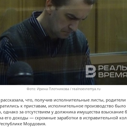
Ирина Плотникова / realnoevremya.ru
рассказала, что, получив исполнительные листы, родител
ратились к приставам, исполнительное производство было
, однако за отсутствием у должника имущества взыскание 
а его доходы — скромные заработки в исправительной ко
еспублике Мордовия.