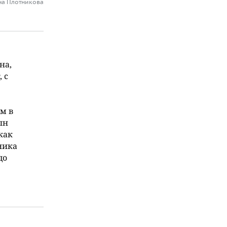
на Плотникова
на,
 с
м в
лн
как
ника
до