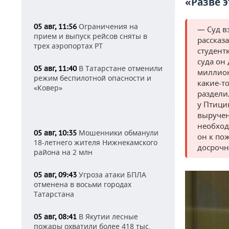
«Разве 
Ограничения на
05 авг, 11:56
— Суд в
прием и выпуск рейсов сняты в
рассказ
трех аэропортах РТ
студент
суда он
В Татарстане отменили
05 авг, 11:40
миллион
режим беспилотной опасности и
какие-т
«Ковер»
раздели
у Птици
выручен
необход
Мошенники обманули
05 авг, 10:35
он к по
18-летнего жителя Нижнекамского
досрочн
района на 2 млн
Угроза атаки БПЛА
05 авг, 09:43
отменена в восьми городах
Татарстана
В Якутии лесные
05 авг, 08:41
пожары охватили более 418 тыс.