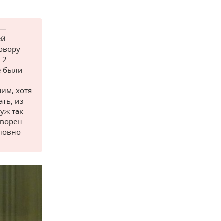
 —
ей
говору
 2
е были
чим, хотя
ть, из
уж так
оворен
ловно-