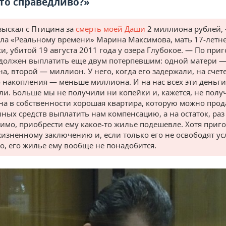
это справедливо?»
зыскал с Птицина за
смерть моей Даши
2 миллиона рублей,
ала «Реальному времени» Марина Максимова, мать 17-летн
ки, убитой 19 августа 2011 года у озера Глубокое. — По при
 должен выплатить еще двум потерпевшим: одной матери —
а, второй — миллион. У него, когда его задержали, на счет
о накопления — меньше миллиона. И на нас всех эти деньги
ли. Больше мы не получили ни копейки и, кажется, не полу
на в собственности хорошая квартира, которую можно прода
ных средств выплатить нам компенсацию, а на остаток, раз 
имо, приобрести ему какое-то жилье подешевле. Хотя приг
жизненному заключению и, если только его не освободят ус
о, его жилье ему вообще не понадобится.