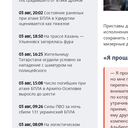
пострадавшего от атаки дронов
Состояние раненых
03 авг, 20:02
при атаке БПЛА в Удмуртии
оценивается как тяжелое
Приставы д
исполнения
На трассе Казань —
03 авг, 18:50
сохранить 
Ульяновск загорелась фура
мизерные д
Жительницу
03 авг, 16:25
«Я прош
Татарстана осудили условно за
нападение с шампуром на
полицейского
— Я про
но мне 
Число погибших при
03 авг, 15:08
перепеч
атаке БПЛА в Архипо-Осиповке
внимате
выросло до шести
по кото
утрачив
Силы ПВО за ночь
03 авг, 09:26
приеме,
сбили 131 украинский БПЛА
ему дру
компенс
На логистическом
03 авг, 08:09
Альберт