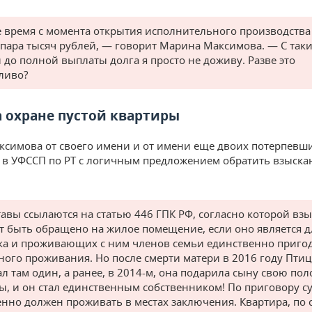
е время с момента открытия исполнительного производства
пара тысяч рублей, — говорит Марина Максимова. — С так
 до полной выплаты долга я просто не доживу. Разве это
ливо?
а охране пустой квартиры
симова от своего имени и от имени еще двоих потерпевш
 в УФССП по РТ с логичным предложением обратить взыскан
авы ссылаются на статью 446 ГПК РФ, согласно которой вз
т быть обращено на жилое помещение, если оно является д
а и проживающих с ним членов семьи единственно приго
ного проживания. Но после смерти матери в 2016 году Пти
л там один, а ранее, в 2014-м, она подарила сыну свою по
ы, и он стал единственным собственником! По приговору с
нно должен проживать в местах заключения. Квартира, по с