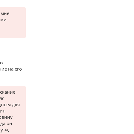
 мне
ими
их
ие на его
ыскание
ля
дным для
цин
ловину
уда он
ути,