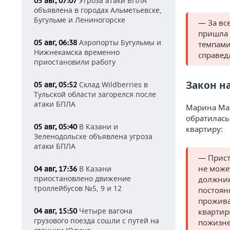
Угроза атаки БПЛА
05 авг, 07:07
объявлена в городах Альметьевске,
Бугульме и Лениногорске
— За вс
пришла 
Аэропорты Бугульмы и
05 авг, 06:38
темпами
Нижнекамска временно
справед
приостановили работу
Закон н
Склад Wildberries в
05 авг, 05:52
Тульской области загорелся после
атаки БПЛА
Марина Мак
обратилась
В Казани и
05 авг, 05:40
квартиру:
Зеленодольске объявлена угроза
атаки БПЛА
— Прист
не може
В Казани
04 авг, 17:36
приостановлено движение
должник
троллейбусов №5, 9 и 12
постоян
прожива
Четыре вагона
квартир
04 авг, 15:50
грузового поезда сошли с путей на
пожизне