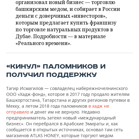
ВОДНЫЕ ВИДЫ СПОРТА
ОБРАЗОВАНИЕ
организовал новый бизнес — торговлю
башкирским медом, и собирает в России
ХОККЕЙ С МЯЧОМ
ПРОИСШЕСТВИЯ
деньги с доверчивых «инвесторов»,
которым предлагает купить франшизу
по торговле натуральных продуктов в
Дубае. Подробности — в материале
«Реального времени».
«КИНУЛ» ПАЛОМНИКОВ И
ПОЛУЧИЛ ПОДДЕРЖКУ
Тагир Исмагилов — совладелец набережночелнинского
ООО «Хадж-фонд», которое в 2017 году продало жителям
Башкортостана, Татарстана и других регионов путевки в
Мекку, а летом 2018 года паломников
в хадж не
отправило
и денег им не вернуло. Недавно
предприниматель затеял новый «международный
бизнес». Он перебрался в Арабские Эмираты и, как
сообщается в открытых источниках, основал там сеть
магазинов ATLAS HONEY, которые торгуют медом.