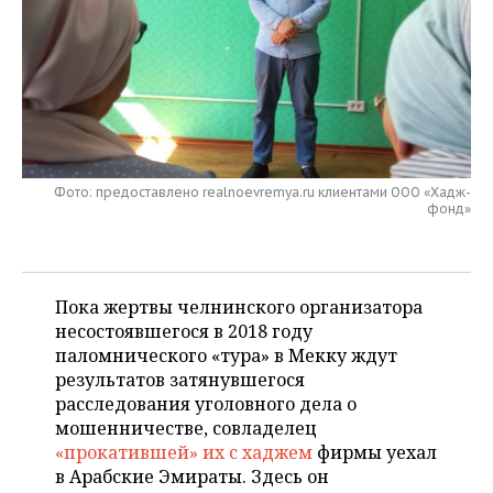
НЕФТЕХИМИЯ
РОЗНИЧНАЯ ТОРГОВЛЯ
НОВОСТИ ТЕХНОЛОГИЙ
МЕРОПРИЯТИЯ
НЕФТЬ
ТРАНСПОРТ
IT
НОВОСТИ МЕРОПРИЯТИЙ
СПОРТ
ОПК
УСЛУГИ
МЕДИА
ВЫЕЗДНАЯ РЕДАКЦИЯ
НОВОСТИ СПОРТА
ОБЩЕСТВО
ЭНЕРГЕТИКА
ТЕЛЕКОММУНИКАЦИИ
БИЗНЕС-БРАНЧИ
ФУТБОЛ
НОВОСТИ ОБЩЕСТВА
ФОТОГАЛЕРЕЯ
Фото: предоставлено realnoevremya.ru клиентами ООО «Хадж-
фонд»
ONLINE-КОНФЕРЕНЦИИ
ХОККЕЙ
ВЛАСТЬ
СЮЖЕТЫ
ОТКРЫТАЯ ЛЕКЦИЯ
БАСКЕТБОЛ
ИНФРАСТРУКТУРА
СПРАВОЧНИК
Пока жертвы челнинского организатора
несостоявшегося в 2018 году
ВОЛЕЙБОЛ
ИСТОРИЯ
СПИСОК ПЕРСОН
ПОЛНАЯ ВЕРСИЯ
паломнического «тура» в Мекку ждут
результатов затянувшегося
КИБЕРСПОРТ
КУЛЬТУРА
СПИСОК КОМПАНИЙ
расследования уголовного дела о
мошенничестве, совладелец
ФИГУРНОЕ КАТАНИЕ
МЕДИЦИНА
«прокатившей» их с хаджем
фирмы уехал
в Арабские Эмираты. Здесь он