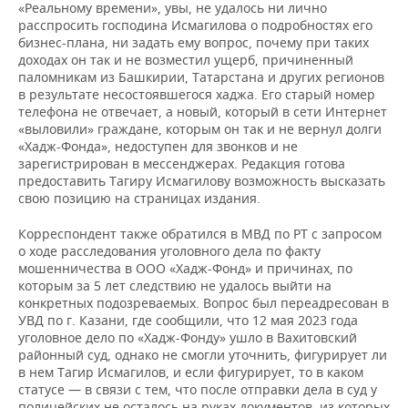
«Реальному времени», увы, не удалось ни лично
расспросить господина Исмагилова о подробностях его
бизнес-плана, ни задать ему вопрос, почему при таких
доходах он так и не возместил ущерб, причиненный
паломникам из Башкирии, Татарстана и других регионов
в результате несостоявшегося хаджа. Его старый номер
телефона не отвечает, а новый, который в сети Интернет
«выловили» граждане, которым он так и не вернул долги
«Хадж-Фонда», недоступен для звонков и не
зарегистрирован в мессенджерах. Редакция готова
предоставить Тагиру Исмагилову возможность высказать
свою позицию на страницах издания.
Корреспондент также обратился в МВД по РТ с запросом
о ходе расследования уголовного дела по факту
мошенничества в ООО «Хадж-Фонд» и причинах, по
которым за 5 лет следствию не удалось выйти на
конкретных подозреваемых. Вопрос был переадресован в
УВД по г. Казани, где сообщили, что 12 мая 2023 года
уголовное дело по «Хадж-Фонду» ушло в Вахитовский
районный суд, однако не смогли уточнить, фигурирует ли
в нем Тагир Исмагилов, и если фигурирует, то в каком
статусе — в связи с тем, что после отправки дела в суд у
полицейских не осталось на руках документов, из которых