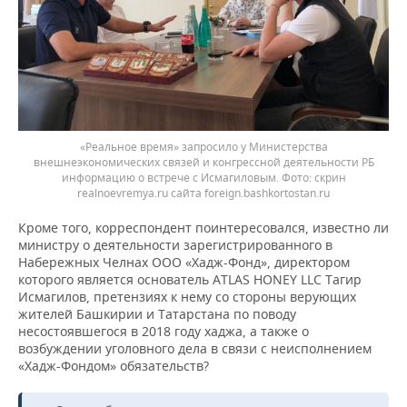
«Реальное время» запросило у Министерства
внешнеэкономических связей и конгрессной деятельности РБ
информацию о встрече с Исмагиловым. Фото: скрин
realnoevremya.ru сайта foreign.bashkortostan.ru
Кроме того, корреспондент поинтересовался, известно ли
министру о деятельности зарегистрированного в
Набережных Челнах ООО «Хадж-Фонд», директором
которого является основатель ATLAS HONEY LLC Тагир
Исмагилов, претензиях к нему со стороны верующих
жителей Башкирии и Татарстана по поводу
несостоявшегося в 2018 году хаджа, а также о
возбуждении уголовного дела в связи с неисполнением
«Хадж-Фондом» обязательств?