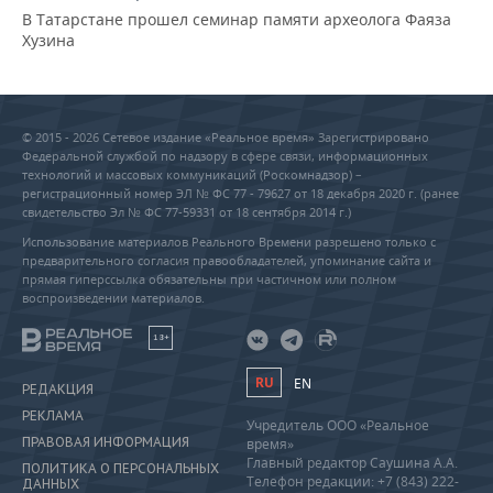
В Татарстане прошел семинар памяти археолога Фаяза
Хузина
© 2015 - 2026 Сетевое издание «Реальное время» Зарегистрировано
Федеральной службой по надзору в сфере связи, информационных
технологий и массовых коммуникаций (Роскомнадзор) –
регистрационный номер ЭЛ № ФС 77 - 79627 от 18 декабря 2020 г. (ранее
свидетельство Эл № ФС 77-59331 от 18 сентября 2014 г.)
Использование материалов Реального Времени разрешено только с
предварительного согласия правообладателей, упоминание сайта и
прямая гиперссылка обязательны при частичном или полном
воспроизведении материалов.
18+
RU
EN
РЕДАКЦИЯ
РЕКЛАМА
Учредитель ООО «Реальное
ПРАВОВАЯ ИНФОРМАЦИЯ
время»
Главный редактор Саушина А.А.
ПОЛИТИКА О ПЕРСОНАЛЬНЫХ
Телефон редакции: +7 (843) 222-
ДАННЫХ