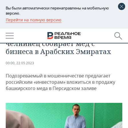
Вы были автоматически перенаправлены на мобильную
версию.
Перейти на полную версию
РЕГИОНЫ
ПРОИСШЕСТВИЯ
«Прокативший» паломников
БАШКОРТОСТАН
НОВОСТИ
челнинец собирает мед с
ТАТАРСТАН
АНАЛИТИКА
бизнеса в Арабских Эмиратах
УДМУРТИЯ
НОВОСТИ АНАЛИТИКИ
ЭКОНОМИКА
00:00, 22.05.2023
ДЕКЛАРАЦИИ О ДОХОДАХ
НОВОСТИ ЭКОНОМИКИ
ПРОМЫШЛЕННОСТЬ
Подозреваемый в мошенничестве предлагает
российским «инвесторам» вложиться в продажу
КОРОЛИ ГОСЗАКАЗА ПФО
ФИНАНСЫ
НОВОСТИ
НЕДВИЖИМОСТЬ
башкирского меда в Персидском заливе
ПРОМЫШЛЕННОСТИ
ВУЗЫ ТАТАРСТАНА
БАНКИ
НОВОСТИ НЕДВИЖИМОСТИ
АВТО
АГРОПРОМ
КОМУ ПРИНАДЛЕЖАТ
БЮДЖЕТ
НОВОСТИ АВТО
БИЗНЕС
ТОРГОВЫЕ ЦЕНТРЫ
МАШИНОСТРОЕНИЕ
ТАТАРСТАНА
ИНВЕСТИЦИИ
НОВОСТИ БИЗНЕСА
ТЕХНОЛОГИИ