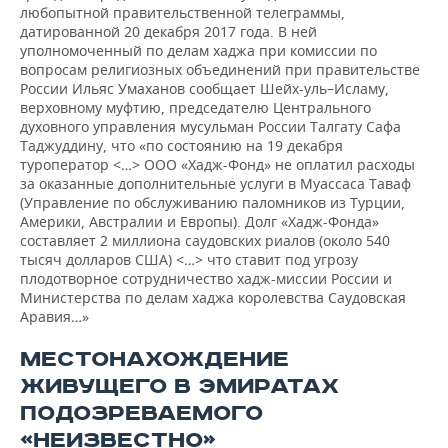
любопытной правительственной телеграммы,
датированной 20 декабря 2017 года. В ней
уполномоченный по делам хаджа при комиссии по
вопросам религиозных объединений при правительстве
России Ильяс Умаханов сообщает Шейх-уль–Исламу,
верховному муфтию, председателю Центрального
духовного управления мусульман России Талгату Сафа
Таджуддину, что «по состоянию на 19 декабря
туроператор <…> ООО «Хадж-Фонд» не оплатил расходы
за оказанные дополнительные услуги в Муассаса Таваф
(Управление по обслуживанию паломников из Турции,
Америки, Австралии и Европы). Долг «Хадж-Фонда»
составляет 2 миллиона саудовских риалов (около 540
тысяч долларов США) <…> что ставит под угрозу
плодотворное сотрудничество хадж-миссии России и
Министерства по делам хаджа королевства Саудовская
Аравия…»
МЕСТОНАХОЖДЕНИЕ
ЖИВУЩЕГО В ЭМИРАТАХ
ПОДОЗРЕВАЕМОГО
«НЕИЗВЕСТНО»