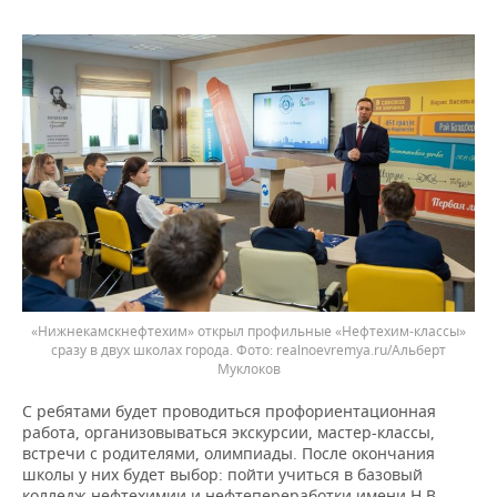
«Нижнекамскнефтехим» открыл профильные «Нефтехим-классы»
сразу в двух школах города.
realnoevremya.ru/Альберт
Муклоков
С ребятами будет проводиться профориентационная
работа, организовываться экскурсии, мастер-классы,
встречи с родителями, олимпиады. После окончания
школы у них будет выбор: пойти учиться в базовый
колледж нефтехимии и нефтепереработки имени Н.В.