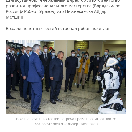
Шигабутдинов, генеральный директор АНО «Агентство
развития профессионального мастерства (Ворлдскиллс
Россия)» Роберт Уразов, мэр Нижнекамска Айдар
Метшин.
В холле почетных гостей встречал робот-полиглот.
В холле почетных гостей встречал робот-полиглот.
realnoevremya.ru/Альберт Муклоков