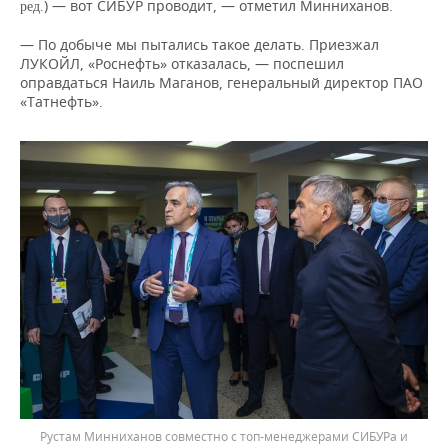
) — вот СИБУР проводит, — отметил Минниханов.
ред.
— По добыче мы пытались такое делать. Приезжал
ЛУКОЙЛ, «Роснефть» отказалась, — поспешил
оправдаться Наиль Маганов, генеральный директор ПАО
«Татнефть».
Рустам Минниханов совместно с топ-менеджерами СИБУРа и