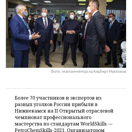
НЕФТЕХИМИЯ
РОЗНИЧНАЯ ТОРГОВЛЯ
НОВОСТИ ТЕХНОЛОГИЙ
МЕРОПРИЯТИЯ
НЕФТЬ
ТРАНСПОРТ
IT
НОВОСТИ МЕРОПРИЯТИЙ
СПОРТ
ОПК
УСЛУГИ
МЕДИА
ВЫЕЗДНАЯ РЕДАКЦИЯ
НОВОСТИ СПОРТА
ОБЩЕСТВО
ЭНЕРГЕТИКА
ТЕЛЕКОММУНИКАЦИИ
БИЗНЕС-БРАНЧИ
ФУТБОЛ
НОВОСТИ ОБЩЕСТВА
ФОТОГАЛЕРЕЯ
ONLINE-КОНФЕРЕНЦИИ
ХОККЕЙ
ВЛАСТЬ
СЮЖЕТЫ
Фото: realnoevremya.ru/Альберт Муклоков
ОТКРЫТАЯ ЛЕКЦИЯ
БАСКЕТБОЛ
ИНФРАСТРУКТУРА
СПРАВОЧНИК
ВОЛЕЙБОЛ
ИСТОРИЯ
СПИСОК ПЕРСОН
ПОЛНАЯ ВЕРСИЯ
Более 70 участников и экспертов из
разных уголков России прибыли в
КИБЕРСПОРТ
КУЛЬТУРА
СПИСОК КОМПАНИЙ
Нижнекамск на II Открытый отраслевой
чемпионат профессионального
ФИГУРНОЕ КАТАНИЕ
МЕДИЦИНА
мастерства по стандартам WorldSkills —
PetroChemSkills-2021. Организатором