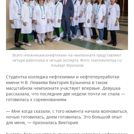
Всего «Нижнекамскнефтехим» на чемпионате представляют
четыре работника и четыре эксперта.
realnoevremya.ru/
Альберт Муклоков
Студентка колледжа нефтехимии и нефтепереработки
имени Н.В. Лемаева Виктория Бузынина в таком
масштабном чемпионате участвует впервые. Девушка
рассказала, что последние две недели почти не спала —
готовилась к соревнованиям.
— Мне когда сказали, с того момента начала волноваться,
ночью готовилась, днем готовилась. Это большой опыт
для меня, — призналась Виктория.