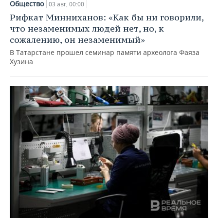
Общество
03 авг, 00:00
Рифкат Минниханов: «Как бы ни говорили,
что незаменимых людей нет, но, к
сожалению, он незаменимый»
В Татарстане прошел семинар памяти археолога Фаяза
Хузина