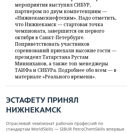
ВОДНЫЕ ВИДЫ СПОРТА
ОБРАЗОВАНИЕ
мероприятия выступил СИБУР,
партнером по двум компетенциям —
ХОККЕЙ С МЯЧОМ
ПРОИСШЕСТВИЯ
«Нижнекамскнефтехим». Надо отметить,
что Нижнекамск — стартовая точка
чемпионата, завершится он первого
октября в Санкт-Петербурге.
Поприветствовать участников
соревнований приехали высокие гости —
президент Татарстана Рустам
Минниханов, а также топ-менеджеры
ТАИФа и СИБУРа. Подробнее обо всем — в
материале «Реального времени».
ЭСТАФЕТУ ПРИНЯЛ
НИЖНЕКАМСК
Отраслевой чемпионат рабочих профессий по
стандартам WorldSkills — SIBUR PetroСhemSkills впервые