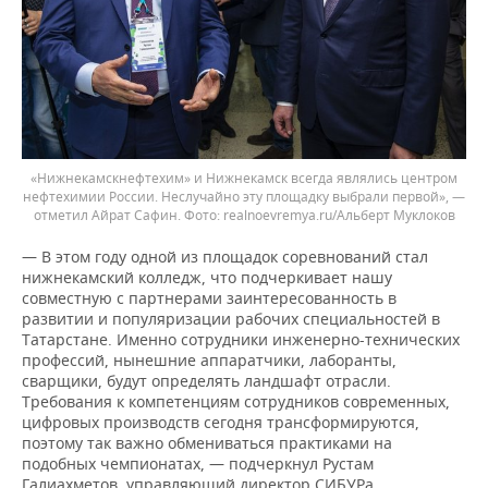
«Нижнекамскнефтехим» и Нижнекамск всегда являлись центром
нефтехимии России. Неслучайно эту площадку выбрали первой», —
отметил Айрат Сафин.
realnoevremya.ru/Альберт Муклоков
— В этом году одной из площадок соревнований стал
нижнекамский колледж, что подчеркивает нашу
совместную с партнерами заинтересованность в
развитии и популяризации рабочих специальностей в
Татарстане. Именно сотрудники инженерно-технических
профессий, нынешние аппаратчики, лаборанты,
сварщики, будут определять ландшафт отрасли.
Требования к компетенциям сотрудников современных,
цифровых производств сегодня трансформируются,
поэтому так важно обмениваться практиками на
подобных чемпионатах, — подчеркнул Рустам
Галиахметов, управляющий директор СИБУРа.