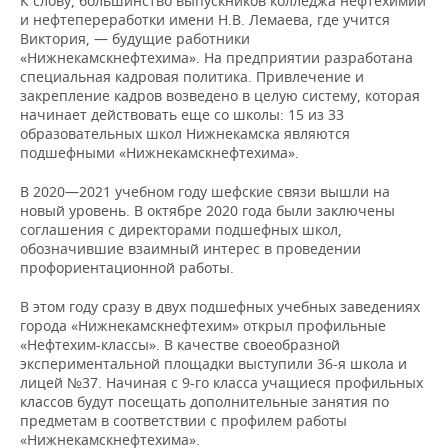
К слову, большинство выпускников колледжа нефтехимии
и нефтепереработки имени Н.В. Лемаева, где учится
Виктория, — будущие работники
«Нижнекамскнефтехима». На предприятии разработана
специальная кадровая политика. Привлечение и
закрепление кадров возведено в целую систему, которая
начинает действовать еще со школы: 15 из 33
образовательных школ Нижнекамска являются
подшефными «Нижнекамскнефтехима».
В 2020—2021 учебном году шефские связи вышли на
новый уровень. В октябре 2020 года были заключены
соглашения с директорами подшефных школ,
обозначившие взаимный интерес в проведении
профориентационной работы.
В этом году сразу в двух подшефных учебных заведениях
города «Нижнекамскнефтехим» открыл профильные
«Нефтехим-классы». В качестве своеобразной
экспериментальной площадки выступили 36-я школа и
лицей №37. Начиная с 9-го класса учащиеся профильных
классов будут посещать дополнительные занятия по
предметам в соответствии с профилем работы
«Нижнекамскнефтехима».