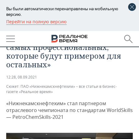
Вы были автоматически перенаправлены на мобильную
версию.
Перейти на полную версию
РЕГИОНЫ
ПРОМЫШЛЕННОСТЬ
Дмитрий Конов: «Болею за
БАШКОРТОСТАН
НОВОСТИ
самых профессиональных,
ТАТАРСТАН
АНАЛИТИКА
которые будут примером для
остальных»
УДМУРТИЯ
НОВОСТИ АНАЛИТИКИ
ЭКОНОМИКА
12:28, 08.09.2021
ДЕКЛАРАЦИИ О ДОХОДАХ
НОВОСТИ ЭКОНОМИКИ
ПРОМЫШЛЕННОСТЬ
Сюжет:
ПАО «Нижнекамскнефтехим» – все статьи в бизнес-
газете «Реальное время»
КОРОЛИ ГОСЗАКАЗА ПФО
ФИНАНСЫ
НОВОСТИ
НЕДВИЖИМОСТЬ
ПРОМЫШЛЕННОСТИ
«Нижнекамскнефтехим» стал партнером
ВУЗЫ ТАТАРСТАНА
БАНКИ
НОВОСТИ НЕДВИЖИМОСТИ
АВТО
отраслевого чемпионата по стандартам WorldSkills
АГРОПРОМ
— PetroChemSkills-2021
КОМУ ПРИНАДЛЕЖАТ
БЮДЖЕТ
НОВОСТИ АВТО
БИЗНЕС
ТОРГОВЫЕ ЦЕНТРЫ
МАШИНОСТРОЕНИЕ
ТАТАРСТАНА
ИНВЕСТИЦИИ
НОВОСТИ БИЗНЕСА
ТЕХНОЛОГИИ