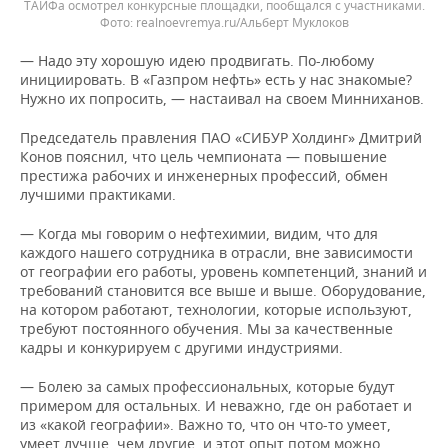
ТАИФа осмотрел конкурсные площадки, пообщался с участниками.
realnoevremya.ru/Альберт Муклоков
— Надо эту хорошую идею продвигать. По-любому
инициировать. В «Газпром нефть» есть у нас знакомые?
Нужно их попросить, — настаивал на своем Минниханов.
Председатель правления ПАО «СИБУР Холдинг» Дмитрий
Конов пояснил, что цель чемпионата — повышение
престижа рабочих и инженерных профессий, обмен
лучшими практиками.
— Когда мы говорим о нефтехимии, видим, что для
каждого нашего сотрудника в отрасли, вне зависимости
от географии его работы, уровень компетенций, знаний и
требований становится все выше и выше. Оборудование,
на котором работают, технологии, которые используют,
требуют постоянного обучения. Мы за качественные
кадры и конкурируем с другими индустриями.
— Болею за самых профессиональных, которые будут
примером для остальных. И неважно, где он работает и
из «какой географии». Важно то, что он что-то умеет,
умеет лучше, чем другие, и этот опыт потом можно