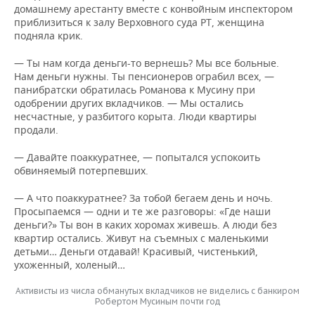
ВОДНЫЕ ВИДЫ СПОРТА
ОБРАЗОВАНИЕ
домашнему арестанту вместе с конвойным инспектором
приблизиться к залу Верховного суда РТ, женщина
ХОККЕЙ С МЯЧОМ
ПРОИСШЕСТВИЯ
подняла крик.
— Ты нам когда деньги-то вернешь? Мы все больные.
Нам деньги нужны. Ты пенсионеров ограбил всех, —
панибратски обратилась Романова к Мусину при
одобрении других вкладчиков. — Мы остались
несчастные, у разбитого корыта. Люди квартиры
продали.
— Давайте поаккуратнее, — попытался успокоить
обвиняемый потерпевших.
— А что поаккуратнее? За тобой бегаем день и ночь.
Просыпаемся — одни и те же разговоры: «Где наши
деньги?» Ты вон в каких хоромах живешь. А люди без
квартир остались. Живут на съемных с маленькими
детьми… Деньги отдавай! Красивый, чистенький,
ухоженный, холеный…
Активисты из числа обманутых вкладчиков не виделись с банкиром
Робертом Мусиным почти год