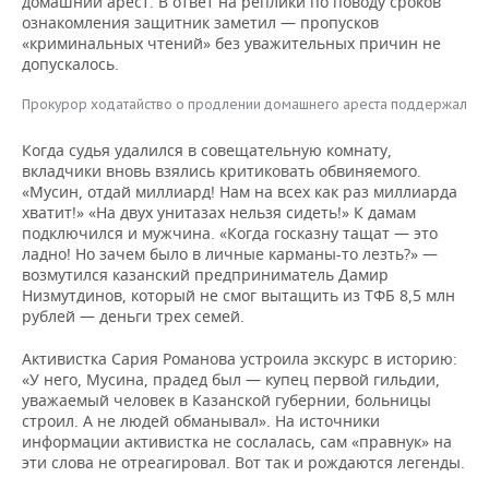
домашний арест. В ответ на реплики по поводу сроков
ознакомления защитник заметил — пропусков
«криминальных чтений» без уважительных причин не
допускалось.
Прокурор ходатайство о продлении домашнего ареста поддержал
Когда судья удалился в совещательную комнату,
вкладчики вновь взялись критиковать обвиняемого.
«Мусин, отдай миллиард! Нам на всех как раз миллиарда
хватит!» «На двух унитазах нельзя сидеть!» К дамам
подключился и мужчина. «Когда госказну тащат — это
ладно! Но зачем было в личные карманы-то лезть?» —
возмутился казанский предприниматель Дамир
Низмутдинов, который не смог вытащить из ТФБ 8,5 млн
рублей — деньги трех семей.
Активистка Сария Романова устроила экскурс в историю:
«У него, Мусина, прадед был — купец первой гильдии,
уважаемый человек в Казанской губернии, больницы
строил. А не людей обманывал». На источники
информации активистка не сослалась, сам «правнук» на
эти слова не отреагировал. Вот так и рождаются легенды.