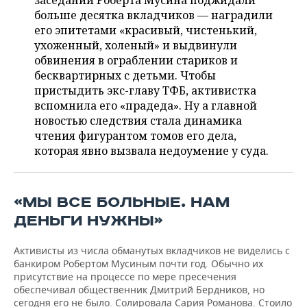
заседаний Роберта Мусина поджидали
НЕФТЕХИМИЯ
больше десятка вкладчиков — наградили
РОЗНИЧНАЯ ТОРГОВЛЯ
НОВОСТИ ТЕХНОЛОГИЙ
МЕРОПРИЯТИЯ
его эпитетами «красивый, чистенький,
НЕФТЬ
ухоженный, холеный» и выдвинули
ТРАНСПОРТ
IT
НОВОСТИ МЕРОПРИЯТИЙ
СПОРТ
обвинения в ограблении стариков и
ОПК
бесквартирных с детьми. Чтобы
УСЛУГИ
МЕДИА
ВЫЕЗДНАЯ РЕДАКЦИЯ
НОВОСТИ СПОРТА
ОБЩЕСТВО
пристыдить экс-главу ТФБ, активистка
ЭНЕРГЕТИКА
вспомнила его «прадеда». Ну а главной
ТЕЛЕКОММУНИКАЦИИ
БИЗНЕС-БРАНЧИ
ФУТБОЛ
НОВОСТИ ОБЩЕСТВА
новостью следствия стала динамика
ФОТОГАЛЕРЕЯ
чтения фигурантом томов его дела,
которая явно вызвала недоумение у суда.
ONLINE-КОНФЕРЕНЦИИ
ХОККЕЙ
ВЛАСТЬ
СЮЖЕТЫ
ОТКРЫТАЯ ЛЕКЦИЯ
БАСКЕТБОЛ
ИНФРАСТРУКТУРА
СПРАВОЧНИК
«МЫ ВСЕ БОЛЬНЫЕ. НАМ
ВОЛЕЙБОЛ
ИСТОРИЯ
СПИСОК ПЕРСОН
ПОЛНАЯ ВЕРСИЯ
ДЕНЬГИ НУЖНЫ»
КИБЕРСПОРТ
КУЛЬТУРА
СПИСОК КОМПАНИЙ
Активисты из числа обманутых вкладчиков не виделись с
банкиром Робертом Мусиным почти год. Обычно их
присутствие на процессе по мере пресечения
ФИГУРНОЕ КАТАНИЕ
МЕДИЦИНА
обеспечивал общественник Дмитрий Бердников, но
сегодня его не было. Солировала Сария Романова. Стоило