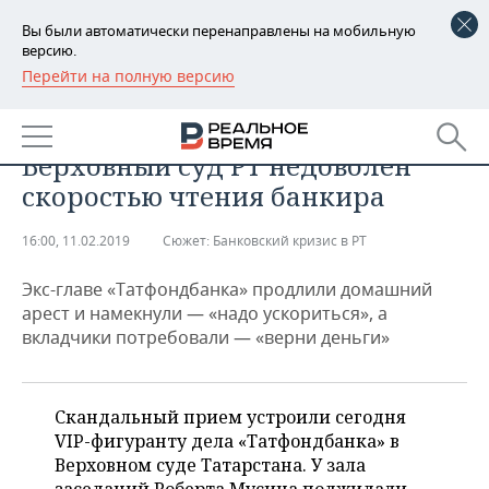
Вы были автоматически перенаправлены на мобильную
версию.
Перейти на полную версию
РЕГИОНЫ
ЭКОНОМИКА
«Мусин, отдай миллиард!»
БАШКОРТОСТАН
НОВОСТИ
Верховный суд РТ недоволен
ТАТАРСТАН
АНАЛИТИКА
скоростью чтения банкира
УДМУРТИЯ
НОВОСТИ АНАЛИТИКИ
ЭКОНОМИКА
16:00, 11.02.2019
Сюжет:
Банковский кризис в РТ
ДЕКЛАРАЦИИ О ДОХОДАХ
НОВОСТИ ЭКОНОМИКИ
ПРОМЫШЛЕННОСТЬ
Экс-главе «Татфондбанка» продлили домашний
арест и намекнули — «надо ускориться», а
КОРОЛИ ГОСЗАКАЗА ПФО
ФИНАНСЫ
НОВОСТИ
НЕДВИЖИМОСТЬ
вкладчики потребовали — «верни деньги»
ПРОМЫШЛЕННОСТИ
ВУЗЫ ТАТАРСТАНА
БАНКИ
НОВОСТИ НЕДВИЖИМОСТИ
АВТО
АГРОПРОМ
Скандальный прием устроили сегодня
КОМУ ПРИНАДЛЕЖАТ
БЮДЖЕТ
НОВОСТИ АВТО
БИЗНЕС
VIP-фигуранту дела «Татфондбанка» в
ТОРГОВЫЕ ЦЕНТРЫ
МАШИНОСТРОЕНИЕ
ТАТАРСТАНА
Верховном суде Татарстана. У зала
ИНВЕСТИЦИИ
НОВОСТИ БИЗНЕСА
ТЕХНОЛОГИИ