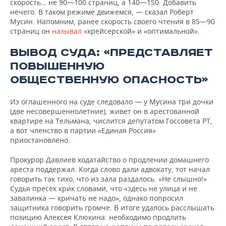
скорость… не 90—100 страниц, а 140—150. Добавить
нечего. В таком режиме движемся, — сказал Роберт
Мусин. Напомним, ранее скорость своего чтения в 85—90
страниц он
называл
«крейсерской» и «оптимальной».
ВЫВОД СУДА: «ПРЕДСТАВЛЯЕТ
ПОВЫШЕННУЮ
ОБЩЕСТВЕННУЮ ОПАСНОСТЬ»
Из оглашенного на суде следовало — у Мусина три дочки
(две несовершеннолетние), живет он в арестованной
квартире на Тельмана, числится депутатом Госсовета РТ,
а вот членство в партии «Единая Россия»
приостановлено.
Прокурор Давлиев ходатайство о продлении домашнего
ареста поддержал. Когда слово дали адвокату, тот начал
говорить так тихо, что из зала раздалось: «Не слышно!»
Судья пресек крик словами, что «здесь не улица и не
завалинка — кричать не надо», однако попросил
защитника говорить громче. В итоге удалось расслышать
позицию Алексея Клюкина: необходимо продлить