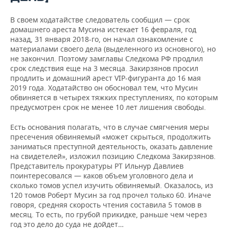
В своем ходатайстве следователь сообщил — срок
домашнего ареста Мусина истекает 16 февраля, год
назад, 31 января 2018-го, он начал ознакомление с
материалами своего дела (выделенного из основного), но
не закончил. Поэтому замглавы Следкома РФ продлил
срок следствия еще на 3 месяца. Закирзянов просил
продлить и домашний арест VIP-фигуранта до 16 мая
2019 года. Ходатайство он обосновал тем, что Мусин
обвиняется в четырех тяжких преступлениях, по которым
предусмотрен срок не менее 10 лет лишения свободы.
Есть основания полагать, что в случае смягчения меры
пресечения обвиняемый «может скрыться, продолжить
заниматься преступной деятельность, оказать давление
на свидетелей», изложил позицию Следкома Закирзянов.
Представитель прокуратуры РТ Ильнур Давлиев
поинтересовался — каков объем уголовного дела и
сколько томов успел изучить обвиняемый. Оказалось, из
120 томов Роберт Мусин за год прочел только 60. Иначе
говоря, средняя скорость чтения составила 5 томов в
месяц. То есть, по грубой прикидке, раньше чем через
год это дело до суда не дойдет…