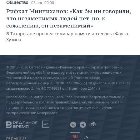
Общество
03 авг, 00:00
Рифкат Минниханов: «Как бы ни говорили,
что незаменимых людей нет, но, к
сожалению, он незаменимый»
В Татарстане прошел семинар памяти археолога Фаяза
Хузина
© 2015 - 2026 Сетевое издание «Реальное время» Зарегистрировано
Федеральной службой по надзору в сфере связи, информационных
технологий и массовых коммуникаций (Роскомнадзор) –
регистрационный номер ЭЛ № ФС 77 - 79627 от 18 декабря 2020 г. (ранее
свидетельство Эл № ФС 77-59331 от 18 сентября 2014 г.)
Использование материалов Реального Времени разрешено только с
предварительного согласия правообладателей, упоминание сайта и
прямая гиперссылка обязательны при частичном или полном
воспроизведении материалов.
18+
RU
EN
РЕДАКЦИЯ