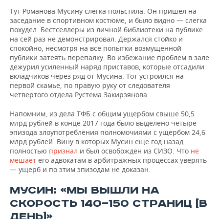
Тут Романова Мусину слегка польстила. Он пришел на
заседание в спортивном костюме, и было видно — слегка
похудел. Бестселлеры из личной библиотеки на публике
на сей раз не демонстрировал. Держался стойко и
спокойно, несмотря на все попытки возмущенной
публики затеять перепалку. Во избежание проблем в зале
дежурил усиленный наряд приставов, которые отсадили
вкладчиков через ряд от Мусина. Тот устроился на
первой скамье, по правую руку от следователя
четвертого отдела Рустема Закирзянова.
Напомним, из дела ТФБ с общим ущербом свыше 50,5
млрд рублей в конце 2017 года было выделено четыре
эпизода злоупотребления полномочиями с ущербом 24,6
млрд рублей. Вину в которых Мусин еще год назад
полностью
признал
и был освобожден из СИЗО. Что
не
мешает
его адвокатам в арбитражных процессах уверять
— ущерб и по этим эпизодам не доказан.
МУСИН: «МЫ ВЫШЛИ НА
СКОРОСТЬ 140—150 СТРАНИЦ [В
ДЕНЬ]»