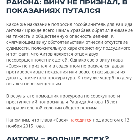
РАЙОНА: ВИНУ НЕ ПРИЗНАЛ, В
ПОКАЗАНИЯХ ПУТАЛСЯ
Какое же наказание попросил гособвинитель для Рашида
Аитова? Прежде всего Наиль Уразбаев обратил внимание
на тяжесть и общественную опасность деяния. К
смягчающим вину обстоятельствам отнесли отсутствие
судимости, положительную характеристику подсудимого
и тот факт, что Аитов является отцом двух
несовершеннолетних детей. Однако свою вину глава
«Свея» не признал и в содеянном не раскаялся, давал
противоречивые показания или вовсе отказывался их
давать, посчитала прокуратура. К тому же ущерб по делу
остался невозмещенным.
В результате помощник прокурора по совокупности
преступлений попросил для Рашида Аитова 13 лет
исправительной колонии общего режима.
Напомним, что глава «Свея»
находится
под арестом с 13
ноября 2015 года.
АИТОВУ — БОЛЬШЕ ВСЕХ?