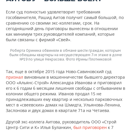
Если суд полностью удовлетворит требования
гособвинителя, Рашид Аитов получит самый большой, по
сравнению со своими экс-коллегами, срок. На
сегодняшний день приговоры вынесены в отношении
как минимум трех руководителей компаний, которые
были связаны с фирмой «Свей».
Роберта Оринина обвиняли в обмане шести граждан, которым
были обещаны квартиры на несуществующем 7-м этаже в доме
№19 по улице Некрасова. Фото Ирины Плотниковой
Так, еще в октябре 2015 года Ново-Савиновский суд
признал
виновным в мошенничестве бывшего директора
ООО «Альянс-Строй» Александра Иванова и приговорил
его к 6 годам 6 месяцам лишения свободы с отбыванием в
колонии общего режима. Иванов продал 15 не
принадлежавших ему квартир и несколько парковочных
мест в «свеевских» домах на Шмидта, Ульянова-Ленина,
Заслонова и двух домах в квартале 71а на Четаева.
Другой экс-коллега Аитова, руководитель ООО «Строй
Центр Сити и К» Илья Буланкин,
был приговорен
к 7