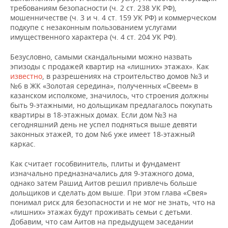
ВОДНЫЕ ВИДЫ СПОРТА
ОБРАЗОВАНИЕ
требованиям безопасности (ч. 2 ст. 238 УК РФ),
мошенничестве (ч. 3 и ч. 4 ст. 159 УК РФ) и коммерческом
ХОККЕЙ С МЯЧОМ
ПРОИСШЕСТВИЯ
подкупе с незаконным пользованием услугами
имущественного характера (ч. 4 ст. 204 УК РФ).
Безусловно, самыми скандальными можно назвать
эпизоды с продажей квартир на «лишних» этажах». Как
известно
, в разрешениях на строительство домов №3 и
№6 в ЖК «Золотая середина», полученных «Свеем» в
казанском исполкоме, значилось, что строения должны
быть 9-этажными, но дольщикам предлагалось покупать
квартиры в 18-этажных домах. Если дом №3 на
сегодняшний день не успел подняться выше девяти
законных этажей, то дом №6 уже имеет 18-этажный
каркас.
Как считает гособвинитель, плиты и фундамент
изначально предназначались для 9-этажного дома,
однако затем Рашид Аитов решил привлечь больше
дольщиков и сделать дом выше. При этом глава «Свея»
понимал риск для безопасности и не мог не знать, что на
«лишних» этажах будут проживать семьи с детьми.
Добавим, что сам Аитов на предыдущем заседании