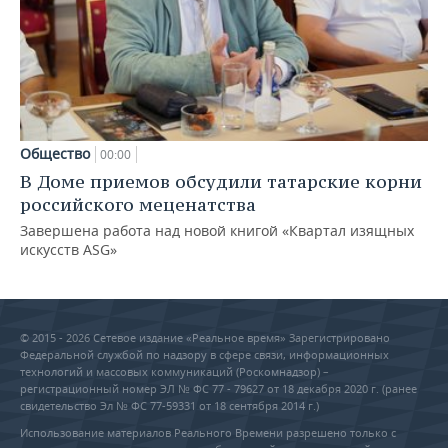
Общество
00:00
В Доме приемов обсудили татарские корни
российского меценатства
Завершена работа над новой книгой «Квартал изящных
искусств ASG»
© 2015 - 2026 Сетевое издание «Реальное время» Зарегистрировано
Федеральной службой по надзору в сфере связи, информационных
технологий и массовых коммуникаций (Роскомнадзор) –
регистрационный номер ЭЛ № ФС 77 - 79627 от 18 декабря 2020 г. (ранее
свидетельство Эл № ФС 77-59331 от 18 сентября 2014 г.)
Использование материалов Реального Времени разрешено только с