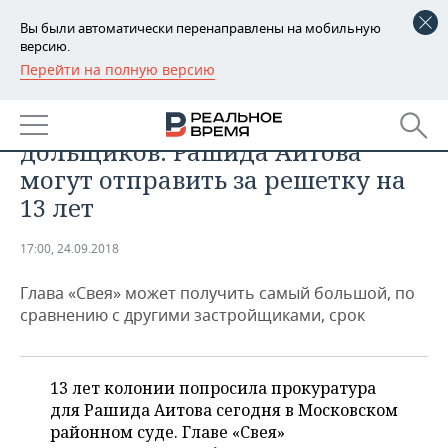
Вы были автоматически перенаправлены на мобильную
версию.
Перейти на полную версию
РЕГИОНЫ
НЕДВИЖИМОСТЬ
За «Русь» и обманутых
БАШКОРТОСТАН
НОВОСТИ
дольщиков: Рашида Аитова
ТАТАРСТАН
АНАЛИТИКА
могут отправить за решетку на
13 лет
УДМУРТИЯ
НОВОСТИ АНАЛИТИКИ
ЭКОНОМИКА
17:00, 24.09.2018
ДЕКЛАРАЦИИ О ДОХОДАХ
НОВОСТИ ЭКОНОМИКИ
ПРОМЫШЛЕННОСТЬ
Глава «Свея» может получить самый большой, по
КОРОЛИ ГОСЗАКАЗА ПФО
ФИНАНСЫ
НОВОСТИ
НЕДВИЖИМОСТЬ
сравнению с другими застройщиками, срок
ПРОМЫШЛЕННОСТИ
ВУЗЫ ТАТАРСТАНА
БАНКИ
НОВОСТИ НЕДВИЖИМОСТИ
АВТО
АГРОПРОМ
13 лет колонии попросила прокуратура
КОМУ ПРИНАДЛЕЖАТ
БЮДЖЕТ
НОВОСТИ АВТО
БИЗНЕС
ТОРГОВЫЕ ЦЕНТРЫ
МАШИНОСТРОЕНИЕ
для Рашида Аитова сегодня в Московском
ТАТАРСТАНА
районном суде. Главе «Свея»
ИНВЕСТИЦИИ
НОВОСТИ БИЗНЕСА
ТЕХНОЛОГИИ