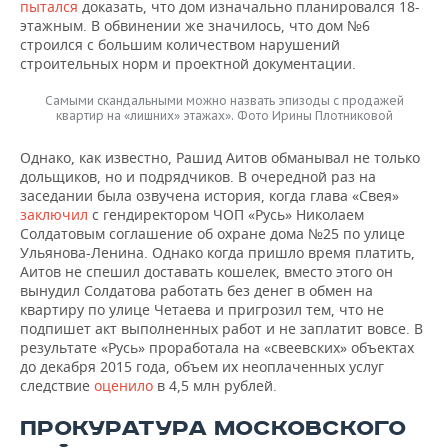
пытался
доказать, что дом изначально планировался 18-
этажным. В обвинении же значилось, что дом №6
строился с большим количеством нарушений
строительных норм и проектной документации.
Самыми скандальными можно назвать эпизоды с продажей
квартир на «лишних» этажах». Фото Ирины Плотниковой
Однако, как известно, Рашид Аитов обманывал не только
дольщиков, но и подрядчиков. В очередной раз на
заседании была озвучена история, когда глава «Свея»
заключил
с гендиректором ЧОП «Русь» Николаем
Солдатовым соглашение об охране дома №25 по улице
Ульянова-Ленина. Однако когда пришло время платить,
Аитов не спешил доставать кошелек, вместо этого он
вынудил Солдатова работать без денег в обмен на
квартиру по улице Четаева и пригрозил тем, что не
подпишет акт выполненных работ и не заплатит вовсе. В
результате «Русь» проработала на «свеевских» объектах
до декабря 2015 года, объем их неоплаченных услуг
следствие
оценило
в 4,5 млн рублей.
ПРОКУРАТУРА МОСКОВСКОГО