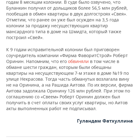
годам 8 месяцам колонии. В суде было озвучено, что
Буланкин получил от дольщиков более 56,5 млн рублей,
пообещав в обмен квартиры в двух долгостроях «Свея».
Отметим, что ранее он уже был осужден на 3,5 года
колонии за продажу несуществующих квартир
мансардного типа в доме на Шмидта, который также
построил «Свей».
К 9 годам исправительной колонии был приговорен
соучредитель компании «Фирма ФаворитСтрой» Роберт
Оринин. Напомним, что его
обвиняли
в том числе в
обмане шести граждан, которым были обещаны
квартиры на несуществующем 7-м этаже в доме №19 по
улице Некрасова. Тогда часть обманутых возлагала вину
не на Оринина, а на Рашида Аитова. По их версии, фирма
Аитова задолжала Оринину 126 млн рублей. При этом по
соглашению со «Свеем» Роберт Оринин должен был
получить в счет оплаты своих услуг квартиры, но Аитов
акты выполненных работ не подписывал.
Гуландам Фатхуллина