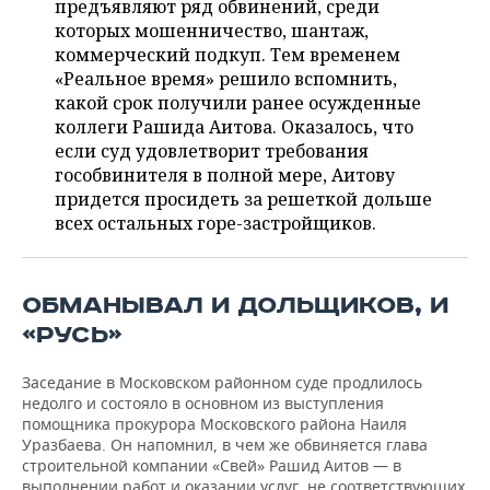
предъявляют ряд обвинений, среди
НЕФТЕХИМИЯ
которых мошенничество, шантаж,
РОЗНИЧНАЯ ТОРГОВЛЯ
НОВОСТИ ТЕХНОЛОГИЙ
МЕРОПРИЯТИЯ
коммерческий подкуп. Тем временем
НЕФТЬ
«Реальное время» решило вспомнить,
ТРАНСПОРТ
IT
НОВОСТИ МЕРОПРИЯТИЙ
СПОРТ
какой срок получили ранее осужденные
ОПК
коллеги Рашида Аитова. Оказалось, что
УСЛУГИ
МЕДИА
ВЫЕЗДНАЯ РЕДАКЦИЯ
НОВОСТИ СПОРТА
ОБЩЕСТВО
если суд удовлетворит требования
ЭНЕРГЕТИКА
гособвинителя в полной мере, Аитову
ТЕЛЕКОММУНИКАЦИИ
БИЗНЕС-БРАНЧИ
ФУТБОЛ
НОВОСТИ ОБЩЕСТВА
ФОТОГАЛЕРЕЯ
придется просидеть за решеткой дольше
всех остальных горе-застройщиков.
ONLINE-КОНФЕРЕНЦИИ
ХОККЕЙ
ВЛАСТЬ
СЮЖЕТЫ
ОТКРЫТАЯ ЛЕКЦИЯ
БАСКЕТБОЛ
ИНФРАСТРУКТУРА
СПРАВОЧНИК
ОБМАНЫВАЛ И ДОЛЬЩИКОВ, И
«РУСЬ»
ВОЛЕЙБОЛ
ИСТОРИЯ
СПИСОК ПЕРСОН
ПОЛНАЯ ВЕРСИЯ
Заседание в Московском районном суде продлилось
КИБЕРСПОРТ
КУЛЬТУРА
СПИСОК КОМПАНИЙ
недолго и состояло в основном из выступления
помощника прокурора Московского района Наиля
ФИГУРНОЕ КАТАНИЕ
МЕДИЦИНА
Уразбаева. Он напомнил, в чем же обвиняется глава
строительной компании «Свей» Рашид Аитов — в
выполнении работ и оказании услуг, не соответствующих