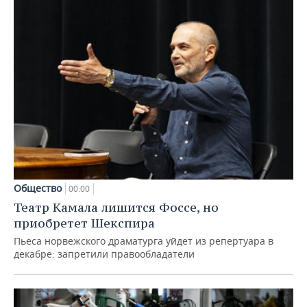
Общество
00:00
Театр Камала лишится Фоссе, но
приобретет Шекспира
Пьеса норвежского драматурга уйдет из репертуара в
декабре: запретили правообладатели