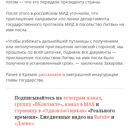
НЕФТЕХИМИЯ
потом — что его передали президенту страны.
РОЗНИЧНАЯ ТОРГОВЛЯ
НОВОСТИ ТЕХНОЛОГИЙ
МЕРОПРИЯТИЯ
После этого в российском МИД уточнили, что
НЕФТЬ
приглашение направили «по линии департамента
ТРАНСПОРТ
IT
НОВОСТИ МЕРОПРИЯТИЙ
СПОРТ
государственного протокола МИД в посольство Литвы» на
ОПК
имя посла.
УСЛУГИ
МЕДИА
ВЫЕЗДНАЯ РЕДАКЦИЯ
НОВОСТИ СПОРТА
ОБЩЕСТВО
«Чтобы избежать дальнейшей путаницы с получением
ЭНЕРГЕТИКА
или неполучением приглашения литовской стороной, мы
ТЕЛЕКОММУНИКАЦИИ
БИЗНЕС-БРАНЧИ
ФУТБОЛ
НОВОСТИ ОБЩЕСТВА
ФОТОГАЛЕРЕЯ
прошлись по всей цепочке, подняли все документы —
приглашение посольством Литвы на имя посла было
получено в установленный срок», — заключила Захарова.
ONLINE-КОНФЕРЕНЦИИ
ХОККЕЙ
ВЛАСТЬ
СЮЖЕТЫ
Ранее в Кремле
рассказали
о завтрашней инаугурации
ОТКРЫТАЯ ЛЕКЦИЯ
БАСКЕТБОЛ
ИНФРАСТРУКТУРА
СПРАВОЧНИК
главы государства.
ВОЛЕЙБОЛ
ИСТОРИЯ
СПИСОК ПЕРСОН
ПОЛНАЯ ВЕРСИЯ
Подписывайтесь на
телеграм-канал
,
группу «ВКонтакте»
,
канал в MAX
и
КИБЕРСПОРТ
КУЛЬТУРА
СПИСОК КОМПАНИЙ
страницу в «Одноклассниках»
«Реального
времени». Ежедневные видео на
Rutube
и
ФИГУРНОЕ КАТАНИЕ
МЕДИЦИНА
«Дзене»
.