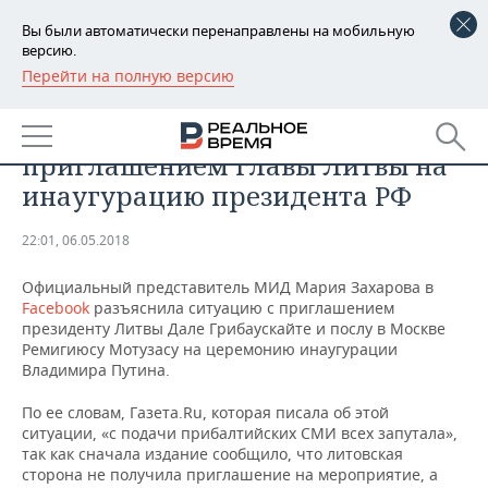
Вы были автоматически перенаправлены на мобильную
версию.
Перейти на полную версию
РЕГИОНЫ
ОБЩЕСТВО
В МИД РФ объяснили ситуацию с
БАШКОРТОСТАН
НОВОСТИ
приглашением главы Литвы на
ТАТАРСТАН
АНАЛИТИКА
инаугурацию президента РФ
УДМУРТИЯ
НОВОСТИ АНАЛИТИКИ
ЭКОНОМИКА
22:01, 06.05.2018
ДЕКЛАРАЦИИ О ДОХОДАХ
НОВОСТИ ЭКОНОМИКИ
ПРОМЫШЛЕННОСТЬ
Официальный представитель МИД Мария Захарова в
Facebook
разъяснила ситуацию с приглашением
КОРОЛИ ГОСЗАКАЗА ПФО
ФИНАНСЫ
НОВОСТИ
НЕДВИЖИМОСТЬ
президенту Литвы Дале Грибаускайте и послу в Москве
ПРОМЫШЛЕННОСТИ
Ремигиюсу Мотузасу на церемонию инаугурации
Владимира Путина.
ВУЗЫ ТАТАРСТАНА
БАНКИ
НОВОСТИ НЕДВИЖИМОСТИ
АВТО
АГРОПРОМ
По ее словам, Газета.Ru, которая писала об этой
КОМУ ПРИНАДЛЕЖАТ
БЮДЖЕТ
НОВОСТИ АВТО
БИЗНЕС
ситуации, «с подачи прибалтийских СМИ всех запутала»,
ТОРГОВЫЕ ЦЕНТРЫ
МАШИНОСТРОЕНИЕ
так как сначала издание сообщило, что литовская
ТАТАРСТАНА
сторона не получила приглашение на мероприятие, а
ИНВЕСТИЦИИ
НОВОСТИ БИЗНЕСА
ТЕХНОЛОГИИ