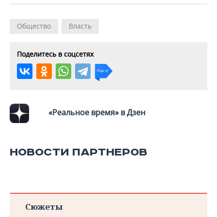
ВОДНЫЕ ВИДЫ СПОРТА
ОБРАЗОВАНИЕ
ХОККЕЙ С МЯЧОМ
ПРОИСШЕСТВИЯ
Общество
Власть
Поделитесь в соцсетях
«Реальное время» в Дзен
НОВОСТИ ПАРТНЕРОВ
Сюжеты