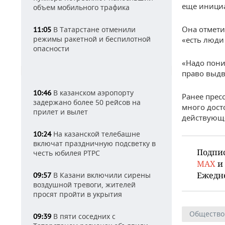
еще инициа
объем мобильного трафика
Она отмети
В Татарстане отменили
11:05
режимы ракетной и беспилотной
«есть люди
опасности
«Надо пони
право выдв
В казанском аэропорту
10:46
Ранее прес
задержано более 50 рейсов на
много дост
прилет и вылет
действующе
На казанской телебашне
10:24
включат праздничную подсветку в
Подпи
честь юбилея РТРС
MAX
и
Ежедн
В Казани включили сирены
09:57
воздушной тревоги, жителей
просят пройти в укрытия
Общество
В пяти соседних с
09:39