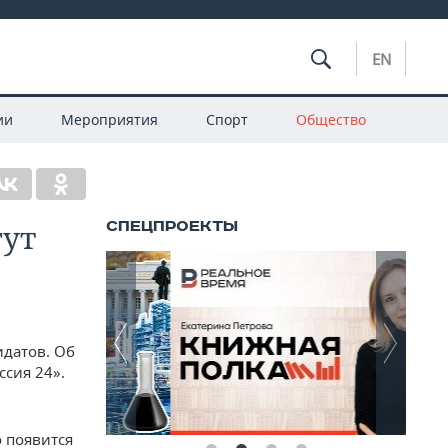
EN
ии
Мероприятия
Спорт
Общество
гут
идатов. Об
ссия 24».
о появится