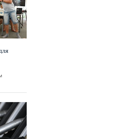
для
м