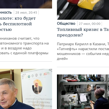
нность
28 июл, 20:45
илоте: кто будет
ь беспилотной
Общество
27 июл, 00:00
остью
Топливный кризис в Та
преодолен?
ниханов считает, что
втономного транспорта на
Патриарх Кирилл в Казани, 
 и в воздухе надо
«Татнефть» нарастили поста
овать с единой платформы
мошенников — события неде
дней»