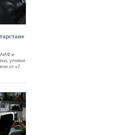
тарстане
ТАИФ и
вки, уловки
ли от «7