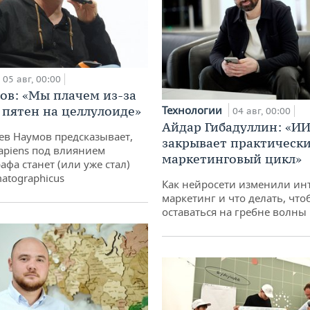
05 авг, 00:00
ов: «Мы плачем из-за
 пятен на целлулоиде»
Технологии
04 авг, 00:00
Айдар Гибадуллин: «ИИ
ев Наумов предсказывает,
закрывает практически
apiens под влиянием
маркетинговый цикл»
афа станет (или уже стал)
atographicus
Как нейросети изменили ин
маркетинг и что делать, что
оставаться на гребне волны