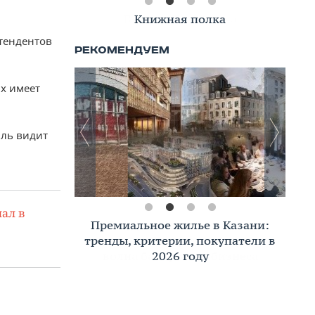
Книжная полка
етендентов
их имеет
мль видит
ал в
Премиальное жилье в Казани:
тренды, критерии, покупатели в
2026 году