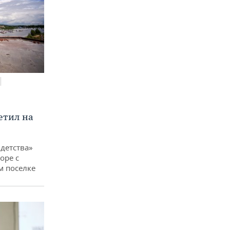
етил на
детства»
оре с
м поселке