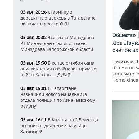
Старинную
05 авг, 20:26
деревянную церковь в Татарстане
включат в реестр ОКН
Общество
Экс-глава Минздрава
05 авг, 20:02
Лев Наум
РТ Миннуллин стал и. о. главы
Минздрава Запорожской области
световых
Писатель Л
В конце октября одна
05 авг, 19:30
что Homo s
авиакомпания возобновит прямые
кинематогр
рейсы Казань — Дубай
Homo cinem
В Татарстане
05 авг, 19:01
назначили нового начальника
отдела полиции по Азнакаевскому
району
В Казани на 2,5 месяца
05 авг, 16:11
ограничат движение на улице
Затонской