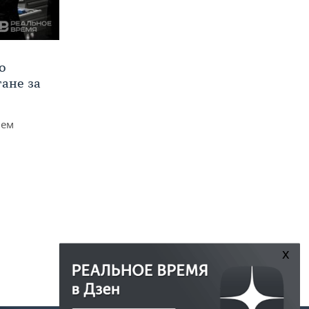
о
тане за
чем
x