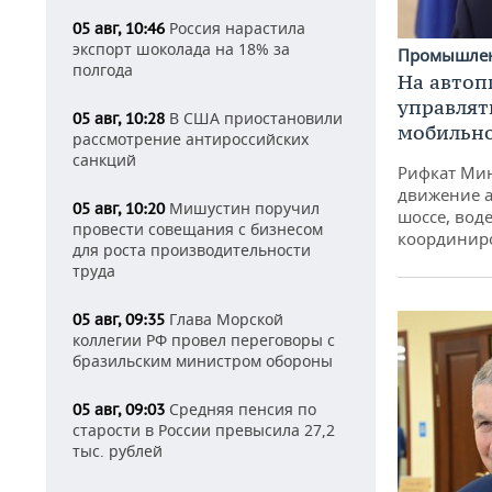
Россия нарастила
05 авг, 10:46
экспорт шоколада на 18% за
Промышле
полгода
На автоп
управлят
В США приостановили
05 авг, 10:28
мобильн
рассмотрение антироссийских
санкций
Рифкат Мин
движение а
Мишустин поручил
05 авг, 10:20
шоссе, воде
провести совещания с бизнесом
координир
для роста производительности
труда
Глава Морской
05 авг, 09:35
коллегии РФ провел переговоры с
бразильским министром обороны
Средняя пенсия по
05 авг, 09:03
старости в России превысила 27,2
тыс. рублей