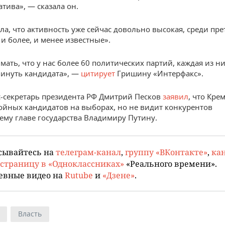
тива», — сказала он.
ла, что активность уже сейчас довольно высокая, среди пр
 и более, и менее известные».
мать, что у нас более 60 политических партий, каждая из н
инуть кандидата», —
цитирует
Гришину «Интерфакс».
с-секретарь президента РФ Дмитрий Песков
заявил
, что Кре
ойных кандидатов на выборах, но не видит конкурентов
му главе государства Владимиру Путину.
сывайтесь на
телеграм-канал
,
группу «ВКонтакте»
,
кан
страницу в «Одноклассниках»
«Реального времени».
евные видео на
Rutube
и
«Дзене»
.
Власть