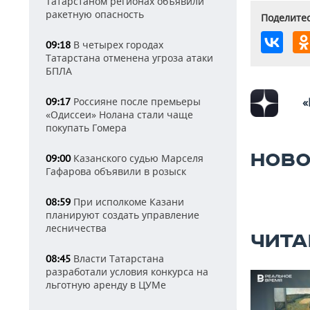
Татарстаном регионах объявили
ракетную опасность
Поделитес
В четырех городах
09:18
Татарстана отменена угроза атаки
БПЛА
Россияне после премьеры
«
09:17
«Одиссеи» Нолана стали чаще
покупать Гомера
НОВО
Казанского судью Марселя
09:00
Гафарова объявили в розыск
При исполкоме Казани
08:59
планируют создать управление
лесничества
ЧИТА
Власти Татарстана
08:45
разработали условия конкурса на
льготную аренду в ЦУМе