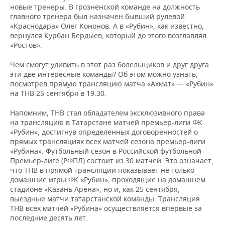
ВОДНЫЕ ВИДЫ СПОРТА
ОБРАЗОВАНИЕ
новые тренеры. В грозненской команде на должность
главного тренера был назначен бывший рулевой
ХОККЕЙ С МЯЧОМ
ПРОИСШЕСТВИЯ
«Краснодара» Олег Кононов. А в «Рубин», как известно,
вернулся Курбан Бердыев, который до этого возглавлял
«Ростов».
Чем смогут удивить в этот раз болельщиков и друг друга
эти две интересные команды? Об этом можно узнать,
посмотрев прямую трансляцию матча «Ахмат» — «Рубин»
на ТНВ 25 сентября в 19.30.
Напомним, ТНВ стал обладателем эксклюзивного права
на трансляцию в Татарстане матчей премьер-лиги ФК
«Рубин», достигнув определенных договоренностей о
прямых трансляциях всех матчей сезона премьер-лиги
«Рубина». Футбольный сезон в Российской футбольной
Премьер-лиге (РФПЛ) состоит из 30 матчей. Это означает,
что ТНВ в прямой трансляции показывает не только
домашние игры ФК «Рубин», проходящие на домашнем
стадионе «Казань Арена», но и, как 25 сентября,
выездные матчи татарстанской команды. Трансляция
ТНВ всех матчей «Рубина» осуществляется впервые за
последние десять лет.