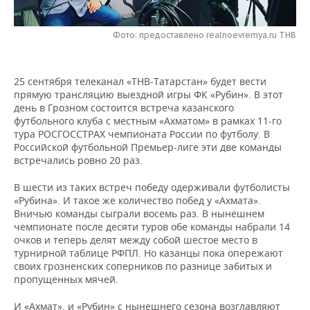
НЕФТЕХИМИЯ
РОЗНИЧНАЯ ТОРГОВЛЯ
НОВОСТИ ТЕХНОЛОГИЙ
МЕРОПРИЯТИЯ
НЕФТЬ
Фото: предоставлено realnoevremya.ru ТНВ
ТРАНСПОРТ
IT
НОВОСТИ МЕРОПРИЯТИЙ
СПОРТ
ОПК
25 сентября телеканал «ТНВ-Татарстан» будет вести
УСЛУГИ
МЕДИА
ВЫЕЗДНАЯ РЕДАКЦИЯ
НОВОСТИ СПОРТА
ОБЩЕСТВО
прямую трансляцию выездной игры ФК «Рубин». В этот
ЭНЕРГЕТИКА
день в Грозном состоится встреча казанского
ТЕЛЕКОММУНИКАЦИИ
БИЗНЕС-БРАНЧИ
ФУТБОЛ
НОВОСТИ ОБЩЕСТВА
футбольного клуба с местным «Ахматом» в рамках 11-го
ФОТОГАЛЕРЕЯ
тура РОСГОССТРАХ чемпионата России по футболу. В
Российской футбольной Премьер-лиге эти две команды
ONLINE-КОНФЕРЕНЦИИ
ХОККЕЙ
ВЛАСТЬ
СЮЖЕТЫ
встречались ровно 20 раз.
ОТКРЫТАЯ ЛЕКЦИЯ
БАСКЕТБОЛ
ИНФРАСТРУКТУРА
СПРАВОЧНИК
В шести из таких встреч победу одерживали футболисты
«Рубина». И такое же количество побед у «Ахмата».
Вничью команды сыграли восемь раз. В нынешнем
ВОЛЕЙБОЛ
ИСТОРИЯ
СПИСОК ПЕРСОН
ПОЛНАЯ ВЕРСИЯ
чемпионате после десяти туров обе команды набрали 14
очков и теперь делят между собой шестое место в
КИБЕРСПОРТ
КУЛЬТУРА
СПИСОК КОМПАНИЙ
турнирной таблице РФПЛ. Но казанцы пока опережают
своих грозненских соперников по разнице забитых и
пропущенных мячей.
ФИГУРНОЕ КАТАНИЕ
МЕДИЦИНА
И «Ахмат», и «Рубин» с нынешнего сезона возглавляют