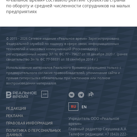
по обороту и средней численности сотрудников на малых
предприятиях
© 2015 - 2026 Сетевое издание «Реальное время» Зарегистрировано
Федеральной службой по надзору в сфере связи, информационных
технологий и массовых коммуникаций (Роскомнадзор) –
регистрационный номер ЭЛ № ФС 77 - 79627 от 18 декабря 2020 г. (ранее
свидетельство Эл № ФС 77-59331 от 18 сентября 2014 г.)
Использование материалов Реального Времени разрешено только с
предварительного согласия правообладателей, упоминание сайта и
прямая гиперссылка обязательны при частичном или полном
воспроизведении материалов.
18+
RU
EN
РЕДАКЦИЯ
РЕКЛАМА
Учредитель ООО «Реальное
ПРАВОВАЯ ИНФОРМАЦИЯ
время»
Главный редактор Саушина А.А.
ПОЛИТИКА О ПЕРСОНАЛЬНЫХ
Телефон редакции: +7 (843) 222-
ДАННЫХ