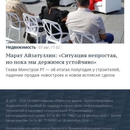
Недвижимость
07 авг, 17:32
Марат Айзатуллин: «Ситуация непростая,
но пока мы держимся устойчиво»
Глава Минстроя РТ — об итогах полугодия у строителей,
падении продаж новостроек и новом всплеске сделок
© 2015 - 2026 Сетевое издание «Реальное время» Зарегистрировано
Федеральной службой по надзору в сфере связи, информационных
технологий и массовых коммуникаций (Роскомнадзор) –
регистрационный номер ЭЛ № ФС 77 - 79627 от 18 декабря 2020 г. (ранее
свидетельство Эл № ФС 77-59331 от 18 сентября 2014 г.)
Использование материалов Реального Времени разрешено только с