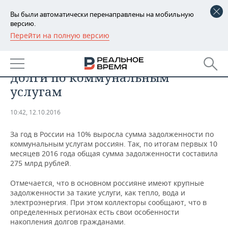
Вы были автоматически перенаправлены на мобильную
версию.
Перейти на полную версию
РЕГИОНЫ
АНАЛИТИКА
В России за год на 10% выросли
БАШКОРТОСТАН
НОВОСТИ
долги по коммунальным
ТАТАРСТАН
АНАЛИТИКА
услугам
УДМУРТИЯ
НОВОСТИ АНАЛИТИКИ
ЭКОНОМИКА
10:42, 12.10.2016
ДЕКЛАРАЦИИ О ДОХОДАХ
НОВОСТИ ЭКОНОМИКИ
ПРОМЫШЛЕННОСТЬ
За год в России на 10% выросла сумма задолженности по
коммунальным услугам россиян. Так, по итогам первых 10
КОРОЛИ ГОСЗАКАЗА ПФО
ФИНАНСЫ
НОВОСТИ
НЕДВИЖИМОСТЬ
месяцев 2016 года общая сумма задолженности составила
ПРОМЫШЛЕННОСТИ
275 млрд рублей.
ВУЗЫ ТАТАРСТАНА
БАНКИ
НОВОСТИ НЕДВИЖИМОСТИ
АВТО
Отмечается, что в основном россияне имеют крупные
АГРОПРОМ
задолженности за такие услуги, как тепло, вода и
КОМУ ПРИНАДЛЕЖАТ
БЮДЖЕТ
НОВОСТИ АВТО
БИЗНЕС
электроэнергия. При этом коллекторы сообщают, что в
ТОРГОВЫЕ ЦЕНТРЫ
МАШИНОСТРОЕНИЕ
определенных регионах есть свои особенности
ТАТАРСТАНА
накопления долгов гражданами.
ИНВЕСТИЦИИ
НОВОСТИ БИЗНЕСА
ТЕХНОЛОГИИ