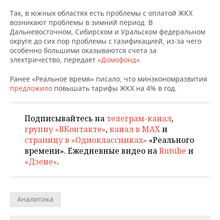
НЕФТЕХИМИЯ
Так, в южных областях есть проблемы с оплатой ЖКХ
РОЗНИЧНАЯ ТОРГОВЛЯ
НОВОСТИ ТЕХНОЛОГИЙ
МЕРОПРИЯТИЯ
возникают проблемы в зимний период. В
НЕФТЬ
Дальневосточном, Сибирском и Уральском федеральном
ТРАНСПОРТ
IT
НОВОСТИ МЕРОПРИЯТИЙ
СПОРТ
округе до сих пор проблемы с газификацией, из-за чего
ОПК
особенно большими оказываются счета за
электричество, передает
«Домофонд»
.
УСЛУГИ
МЕДИА
ВЫЕЗДНАЯ РЕДАКЦИЯ
НОВОСТИ СПОРТА
ОБЩЕСТВО
ЭНЕРГЕТИКА
Ранее «Реальное время» писало, что минэкономразвития
ТЕЛЕКОММУНИКАЦИИ
БИЗНЕС-БРАНЧИ
ФУТБОЛ
НОВОСТИ ОБЩЕСТВА
ФОТОГАЛЕРЕЯ
предложило
повышать тарифы ЖКХ на 4% в год.
ONLINE-КОНФЕРЕНЦИИ
ХОККЕЙ
ВЛАСТЬ
СЮЖЕТЫ
Подписывайтесь на
телеграм-канал
,
группу «ВКонтакте»
,
канал в MAX
и
ОТКРЫТАЯ ЛЕКЦИЯ
БАСКЕТБОЛ
ИНФРАСТРУКТУРА
СПРАВОЧНИК
страницу в «Одноклассниках»
«Реального
времени». Ежедневные видео на
Rutube
и
ВОЛЕЙБОЛ
ИСТОРИЯ
СПИСОК ПЕРСОН
ПОЛНАЯ ВЕРСИЯ
«Дзене»
.
КИБЕРСПОРТ
КУЛЬТУРА
СПИСОК КОМПАНИЙ
ФИГУРНОЕ КАТАНИЕ
МЕДИЦИНА
Аналитика