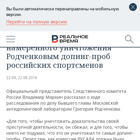
Вы были автоматически перенаправлены на мобильную
версию.
Перейти на полную версию
РЕГИОНЫ
СПОРТ
СК ищет доказательства
БАШКОРТОСТАН
НОВОСТИ
намеренного уничтожения
ТАТАРСТАН
АНАЛИТИКА
Родченковым допинг-проб
российских спортсменов
УДМУРТИЯ
НОВОСТИ АНАЛИТИКИ
ЭКОНОМИКА
22:09, 22.08.2016
ДЕКЛАРАЦИИ О ДОХОДАХ
НОВОСТИ ЭКОНОМИКИ
ПРОМЫШЛЕННОСТЬ
Официальный представитель Следственного комитета
КОРОЛИ ГОСЗАКАЗА ПФО
ФИНАНСЫ
НОВОСТИ
НЕДВИЖИМОСТЬ
России Владимир Маркин рассказал о ходе
ПРОМЫШЛЕННОСТИ
расследования по делу бывшего главы Московской
ВУЗЫ ТАТАРСТАНА
БАНКИ
НОВОСТИ НЕДВИЖИМОСТИ
АВТО
антидопинговой лаборатории Григория Родченкова.
АГРОПРОМ
«Для того, чтобы уничтожить доказательства своей
КОМУ ПРИНАДЛЕЖАТ
БЮДЖЕТ
НОВОСТИ АВТО
БИЗНЕС
преступной деятельности, он сбежал, и для того, чтобы
ТОРГОВЫЕ ЦЕНТРЫ
МАШИНОСТРОЕНИЕ
ТАТАРСТАНА
никто не подумал, что это он уничтожил те самые допинг-
ИНВЕСТИЦИИ
НОВОСТИ БИЗНЕСА
ТЕХНОЛОГИИ
пробы. Перед тем, как комиссия РУСАДА должна была