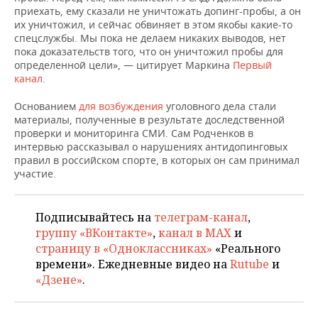
НЕФТЕХИМИЯ
приехать, ему сказали не уничтожать допинг-пробы, а он
их уничтожил, и сейчас обвиняет в этом якобы какие-то
РОЗНИЧНАЯ ТОРГОВЛЯ
НОВОСТИ ТЕХНОЛОГИЙ
МЕРОПРИЯТИЯ
НЕФТЬ
спецслужбы. Мы пока не делаем никаких выводов, нет
пока доказательств того, что он уничтожил пробы для
ТРАНСПОРТ
IT
НОВОСТИ МЕРОПРИЯТИЙ
СПОРТ
определенной цели», — цитирует Маркина
Первый
ОПК
канал
.
УСЛУГИ
МЕДИА
ВЫЕЗДНАЯ РЕДАКЦИЯ
НОВОСТИ СПОРТА
ОБЩЕСТВО
ЭНЕРГЕТИКА
Основанием
для возбуждения
уголовного дела стали
материалы, полученные в результате доследственной
ТЕЛЕКОММУНИКАЦИИ
БИЗНЕС-БРАНЧИ
ФУТБОЛ
НОВОСТИ ОБЩЕСТВА
ФОТОГАЛЕРЕЯ
проверки и мониторинга СМИ. Сам Родченков в
интервью рассказывал о нарушениях антидопинговых
ONLINE-КОНФЕРЕНЦИИ
ХОККЕЙ
ВЛАСТЬ
СЮЖЕТЫ
правил в российском спорте, в которых он сам принимал
участие.
ОТКРЫТАЯ ЛЕКЦИЯ
БАСКЕТБОЛ
ИНФРАСТРУКТУРА
СПРАВОЧНИК
Подписывайтесь на
телеграм-канал
,
ВОЛЕЙБОЛ
ИСТОРИЯ
СПИСОК ПЕРСОН
ПОЛНАЯ ВЕРСИЯ
группу «ВКонтакте»
,
канал в MAX
и
страницу в «Одноклассниках»
«Реального
КИБЕРСПОРТ
КУЛЬТУРА
СПИСОК КОМПАНИЙ
времени». Ежедневные видео на
Rutube
и
«Дзене»
.
ФИГУРНОЕ КАТАНИЕ
МЕДИЦИНА