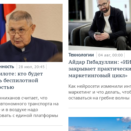
Технологии
04 авг, 00:00
Айдар Гибадуллин: «ИИ
нность
28 июл, 20:45
закрывает практически
илоте: кто будет
маркетинговый цикл»
ь беспилотной
Как нейросети изменили ин
остью
маркетинг и что делать, что
ниханов считает, что
оставаться на гребне волны
втономного транспорта на
 и в воздухе надо
овать с единой платформы