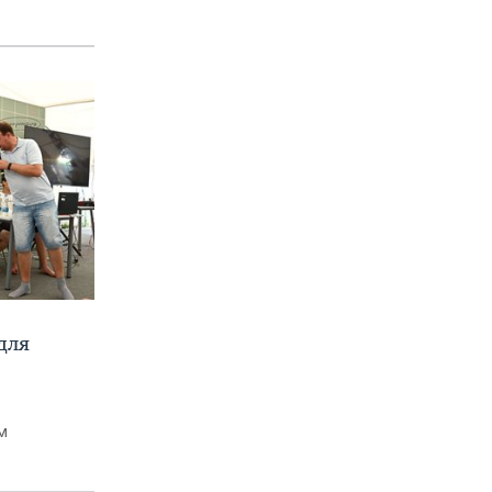
для
м