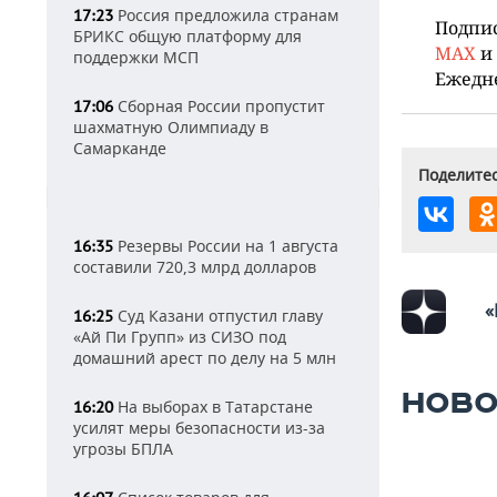
Россия предложила странам
17:23
Подпи
БРИКС общую платформу для
MAX
и
поддержки МСП
Ежедн
Сборная России пропустит
17:06
шахматную Олимпиаду в
Самарканде
Поделитес
Резервы России на 1 августа
16:35
составили 720,3 млрд долларов
«
Суд Казани отпустил главу
16:25
«Ай Пи Групп» из СИЗО под
домашний арест по делу на 5 млн
НОВО
На выборах в Татарстане
16:20
усилят меры безопасности из-за
угрозы БПЛА