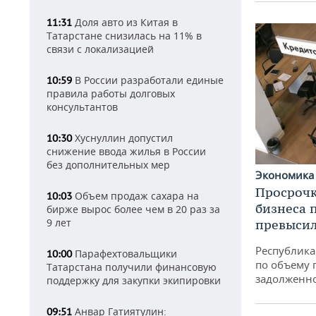
Доля авто из Китая в
11:31
Татарстане снизилась на 11% в
связи с локализацией
В России разработали единые
10:59
правила работы долговых
консультантов
Хуснуллин допустил
10:30
снижение ввода жилья в России
без дополнительных мер
Экономик
Просрочк
Объем продаж сахара на
10:03
бизнеса 
бирже вырос более чем в 20 раз за
9 лет
превысил
Республика 
Парафехтовальщики
10:00
по объему 
Татарстана получили финансовую
задолженн
поддержку для закупки экипировки
Анвар Гатиятулин:
09:51