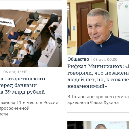
Общество
03 авг, 00:00
Рифкат Минниханов: «
а
06 авг, 14:40
говорили, что незаме
а татарстанского
людей нет, но, к сожал
перед банками
незаменимый»
а 39 млрд рублей
В Татарстане прошел семина
заняла 11-е место в России
археолога Фаяза Хузина
просроченной
ости