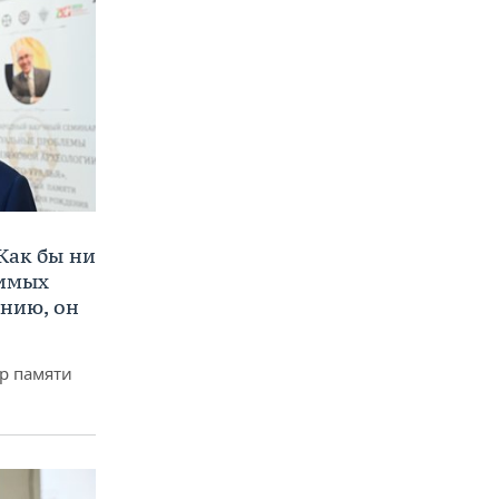
Как бы ни
нимых
ению, он
р памяти