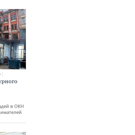
0
урного
адей в ОКН
нимателей