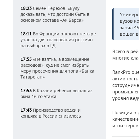
Семен Терехов: «Буду
18:23
Универс
доказывать, что достоин быть в
основном составе «Ак Барса»
вузов к
занял 4
вошел в
Во Франции откроют четыре
18:11
участка для голосования россиян
на выборах в ГД
Всего в ре
многие кла
«Не взятка, а возмещение
17:55
расходов!»: суд не смог избрать
меру пресечения для топа «Банка
RankPro оц
Татарстан»
активность
сотрудниче
В Казани ребенок выпал из
17:53
промышленн
окна 16-го этажа
уровня вед
Производство водки и
17:43
Позиция в 
коньяка в России снизилось
качественн
инженеров 