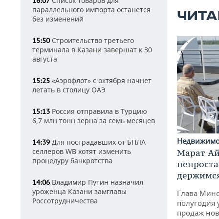
Список товаров для
16:07
параллельного импорта останется
ЧИТА
без изменений
Строительство третьего
15:50
терминала в Казани завершат к 30
августа
«Аэрофлот» с октября начнет
15:25
летать в столицу ОАЭ
Россия отправила в Турцию
15:13
6,7 млн тонн зерна за семь месяцев
Недвижим
Для пострадавших от БПЛА
14:39
селлеров WB хотят изменить
Марат Ай
процедуру банкротства
непроста
держимся
Владимир Путин назначил
14:06
уроженца Казани замглавы
Глава Минс
Россотрудничества
полугодия 
продаж нов