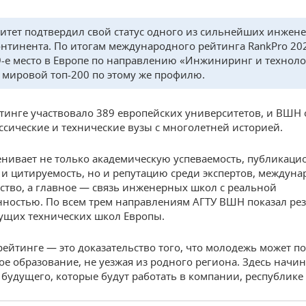
итет подтвердил свой статус одного из сильнейших инжен
онтинента. По итогам международного рейтинга RankPro 20
9-е место в Европе по направлению «Инжиниринг и техноло
 мировой топ-200 по этому же профилю.
йтинге участвовало 389 европейских университетов, и ВШН
ссические и технические вузы с многолетней историей.
енивает не только академическую успеваемость, публикац
 и цитируемость, но и репутацию среди экспертов, междун
ство, а главное — связь инженерных школ с реальной
остью. По всем трем направлениям АГТУ ВШН показал рез
ущих технических школ Европы.
рейтинге — это доказательство того, что молодежь может п
ое образование, не уезжая из родного региона. Здесь начин
будущего, которые будут работать в компании, республике 