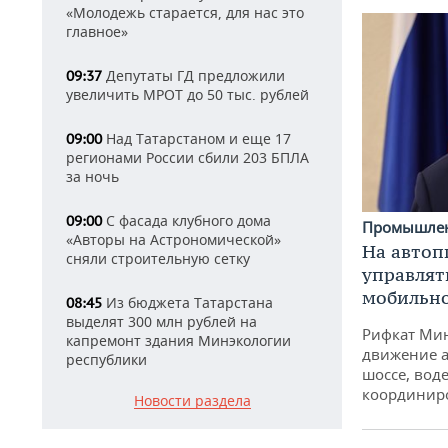
«Молодежь старается, для нас это
главное»
Депутаты ГД предложили
09:37
увеличить МРОТ до 50 тыс. рублей
Над Татарстаном и еще 17
09:00
регионами России сбили 203 БПЛА
за ночь
С фасада клубного дома
09:00
Промышле
«Авторы на Астрономической»
На автоп
сняли строительную сетку
управлят
мобильн
Из бюджета Татарстана
08:45
выделят 300 млн рублей на
Рифкат Мин
капремонт здания Минэкологии
движение а
республики
шоссе, воде
координир
Новости раздела