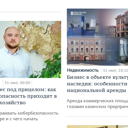
Недвижимость
31 июл, 18:1
Бизнес в объекте культ
и
31 июл, 00:00
наследия: особенности
ес под прицелом: как
национальной аренды
опасность приходит в
Аренда коммерческих площ
 хозяйство
глазами казанских предпри
раивать кибербезопасность
ре и с чего начать