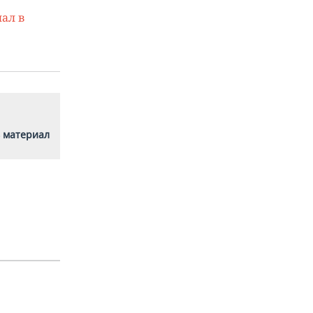
ал в
 материал