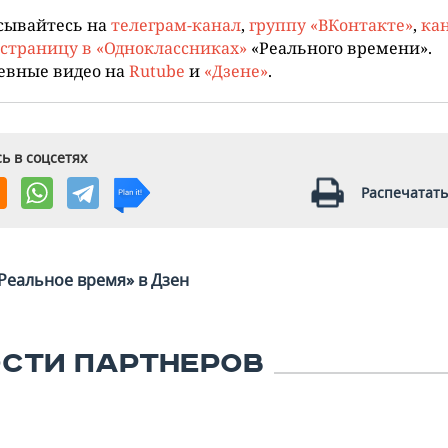
сывайтесь на
телеграм-канал
,
группу «ВКонтакте»
,
кан
страницу в «Одноклассниках»
«Реального времени».
евные видео на
Rutube
и
«Дзене»
.
ь в соцсетях
Распечатать
Реальное время» в Дзен
СТИ ПАРТНЕРОВ