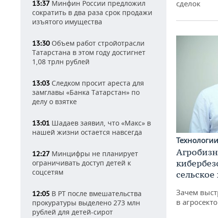
Минфин России предложил
сделок
13:37
сократить в два раза срок продажи
изъятого имущества
Объем работ стройотрасли
13:30
Татарстана в этом году достигнет
1,08 трлн рублей
Следком просит ареста для
13:03
замглавы «Банка Татарстан» по
делу о взятке
Шадаев заявил, что «Макс» в
13:01
нашей жизни остается навсегда
Технологи
Агробизн
Минцифры не планирует
12:27
кибербез
ограничивать доступ детей к
соцсетям
сельское
Зачем выст
В РТ после вмешательства
12:05
в агросекто
прокуратуры выделено 273 млн
рублей для детей-сирот