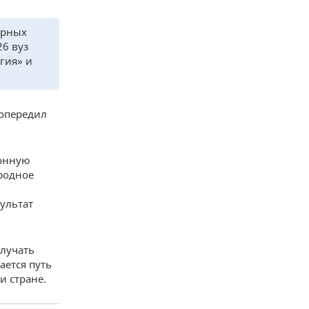
ерных
26 вуз
гия» и
 опередил
ионную
ародное
ультат
олучать
ается путь
и стране.