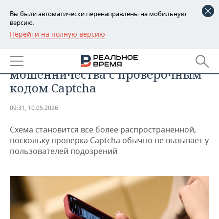
Вы были автоматически перенаправлены на мобильную
версию.
Перейти на полную версию
РЕГИОНЫ
ОБЩЕСТВО
Россиян предупредили о схеме
БАШКОРТОСТАН
НОВОСТИ
мошенничества с проверочным
ТАТАРСТАН
АНАЛИТИКА
кодом Captcha
УДМУРТИЯ
НОВОСТИ АНАЛИТИКИ
ЭКОНОМИКА
09:31, 10.05.2026
ДЕКЛАРАЦИИ О ДОХОДАХ
НОВОСТИ ЭКОНОМИКИ
ПРОМЫШЛЕННОСТЬ
Схема становится все более распространенной,
поскольку проверка Captcha обычно не вызывает у
КОРОЛИ ГОСЗАКАЗА ПФО
ФИНАНСЫ
НОВОСТИ
НЕДВИЖИМОСТЬ
пользователей подозрений
ПРОМЫШЛЕННОСТИ
ВУЗЫ ТАТАРСТАНА
БАНКИ
НОВОСТИ НЕДВИЖИМОСТИ
АВТО
АГРОПРОМ
КОМУ ПРИНАДЛЕЖАТ
БЮДЖЕТ
НОВОСТИ АВТО
БИЗНЕС
ТОРГОВЫЕ ЦЕНТРЫ
МАШИНОСТРОЕНИЕ
ТАТАРСТАНА
ИНВЕСТИЦИИ
НОВОСТИ БИЗНЕСА
ТЕХНОЛОГИИ