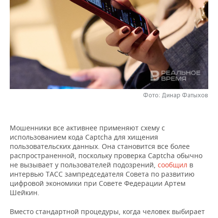
НЕФТЕХИМИЯ
РОЗНИЧНАЯ ТОРГОВЛЯ
НОВОСТИ ТЕХНОЛОГИЙ
МЕРОПРИЯТИЯ
НЕФТЬ
ТРАНСПОРТ
IT
НОВОСТИ МЕРОПРИЯТИЙ
СПОРТ
ОПК
УСЛУГИ
МЕДИА
ВЫЕЗДНАЯ РЕДАКЦИЯ
НОВОСТИ СПОРТА
ОБЩЕСТВО
ЭНЕРГЕТИКА
ТЕЛЕКОММУНИКАЦИИ
БИЗНЕС-БРАНЧИ
ФУТБОЛ
НОВОСТИ ОБЩЕСТВА
ФОТОГАЛЕРЕЯ
Фото: Динар Фатыхов
ONLINE-КОНФЕРЕНЦИИ
ХОККЕЙ
ВЛАСТЬ
СЮЖЕТЫ
Мошенники все активнее применяют схему с
ОТКРЫТАЯ ЛЕКЦИЯ
БАСКЕТБОЛ
ИНФРАСТРУКТУРА
СПРАВОЧНИК
использованием кода Captcha для хищения
пользовательских данных. Она становится все более
ВОЛЕЙБОЛ
ИСТОРИЯ
СПИСОК ПЕРСОН
ПОЛНАЯ ВЕРСИЯ
распространенной, поскольку проверка Captcha обычно
не вызывает у пользователей подозрений,
сообщил
в
интервью ТАСС зампредседателя Совета по развитию
КИБЕРСПОРТ
КУЛЬТУРА
СПИСОК КОМПАНИЙ
цифровой экономики при Совете Федерации Артем
Шейкин.
ФИГУРНОЕ КАТАНИЕ
МЕДИЦИНА
Вместо стандартной процедуры, когда человек выбирает