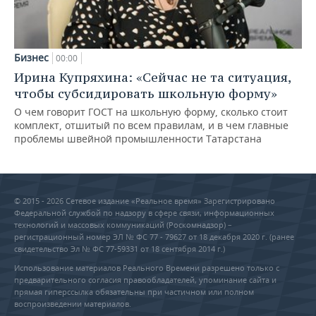
Бизнес
00:00
Ирина Купряхина: «Сейчас не та ситуация,
чтобы субсидировать школьную форму»
О чем говорит ГОСТ на школьную форму, сколько стоит
комплект, отшитый по всем правилам, и в чем главные
проблемы швейной промышленности Татарстана
© 2015 - 2026 Сетевое издание «Реальное время» Зарегистрировано
Федеральной службой по надзору в сфере связи, информационных
технологий и массовых коммуникаций (Роскомнадзор) –
регистрационный номер ЭЛ № ФС 77 - 79627 от 18 декабря 2020 г. (ранее
свидетельство Эл № ФС 77-59331 от 18 сентября 2014 г.)
Использование материалов Реального Времени разрешено только с
предварительного согласия правообладателей, упоминание сайта и
прямая гиперссылка обязательны при частичном или полном
воспроизведении материалов.