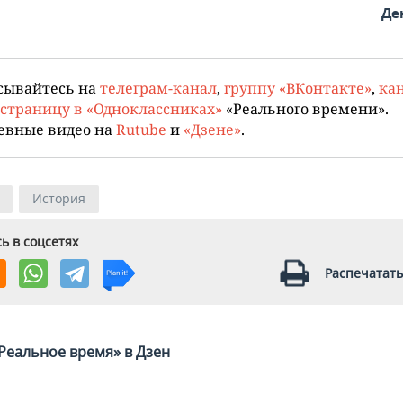
Де
сывайтесь на
телеграм-канал
,
группу «ВКонтакте»
,
кан
страницу в «Одноклассниках»
«Реального времени».
евные видео на
Rutube
и
«Дзене»
.
История
ь в соцсетях
Распечатать
Реальное время» в Дзен