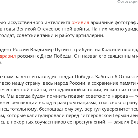
Фото: скри
ью искусственного интеллекта
оживил
архивные фотограф
в годы Великой Отечественной войны. На них можно увид
солдат, советские танки и работу артиллерии.
идент России Владимир Путин с трибуны на Красной площа
дравил
россиян с Днем Победы. Он назвал его священным 
.
 чтим заветы и наследие солдат Победы. Забота об Отчизне
 всю нашу страну, весь народ России, а сохранение памяти
ечественной войны, ее подлинной истории, истинных геро
ти. Мы всегда будем помнить подвиг советского народа — то
внес решающий вклад в разгром нацизма, спас свою страну,
нец тотальному, беспощадному злу, вернул суверенитет те
ам, которые капитулировали перед гитлеровской Германией
сь в покорных соучастников ее преступлений, — заявил В