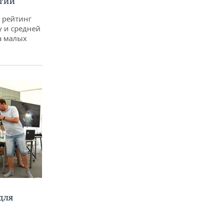
тий
 рейтинг
у и средней
а малых
для