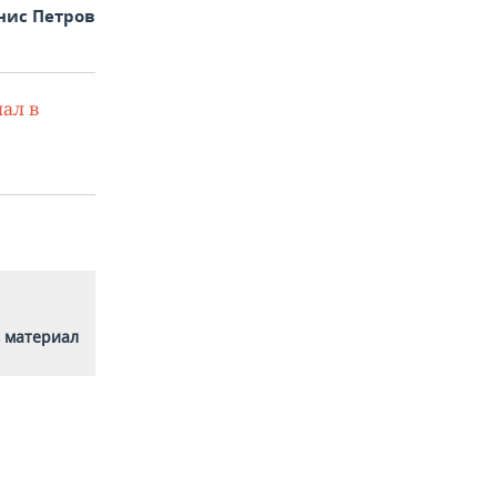
нис Петров
ал в
 материал