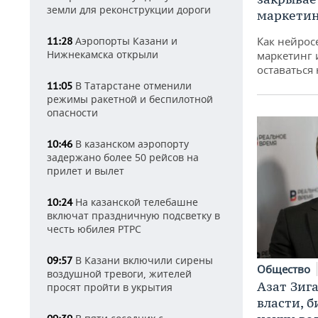
земли для реконструкции дороги
маркетин
Аэропорты Казани и
Как нейрос
11:28
Нижнекамска открыли
маркетинг 
оставаться
В Татарстане отменили
11:05
режимы ракетной и беспилотной
опасности
В казанском аэропорту
10:46
задержано более 50 рейсов на
прилет и вылет
На казанской телебашне
10:24
включат праздничную подсветку в
честь юбилея РТРС
В Казани включили сирены
09:57
Общество
воздушной тревоги, жителей
Азат Зиг
просят пройти в укрытия
власти, б