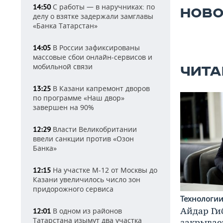
С работы — в наручниках: по
14:50
НОВО
делу о взятке задержали замглавы
«Банка Татарстан»
В России зафиксированы
14:05
массовые сбои онлайн-сервисов и
мобильной связи
ЧИТА
В Казани капремонт дворов
13:25
по программе «Наш двор»
завершен на 90%
Власти Великобритании
12:29
ввели санкции против «Озон
Банка»
На участке М-12 от Москвы до
12:15
Казани увеличилось число зон
придорожного сервиса
Технологи
Айдар Ги
В одном из районов
12:01
Татарстана изымут два участка
закрывае