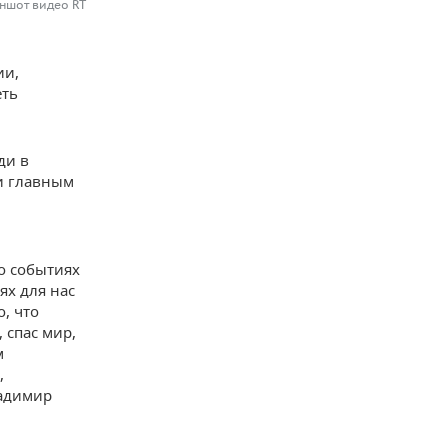
ншот видео RT
ии,
еть
ди в
и главным
 о событиях
ях для нас
, что
 спас мир,
м
,
ладимир