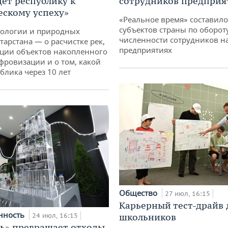
дет республику к
сотрудников предприя
ескому успеху»
«Реальное время» составило
субъектов страны по оборот
кологии и природных
численности сотрудников н
тарстана — о расчистке рек,
предприятиях
ции объектов накопленного
ифровизации и о том, какой
блика через 10 лет
Общество
27 июл, 16:15
Карьерный тест-драйв 
нность
24 июл, 16:15
школьников
ь» превращает отходы