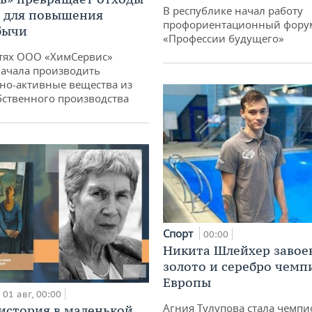
В республике начал работу
т для повышения
профориентационный фору
бычи
«Профессии будущего»
тях ООО «ХимСервис»
ачала производить
но-активные вещества из
бственного производства
Спорт
00:00
Никита Шлейхер завое
золото и серебро чемп
Европы
01 авг, 00:00
Агния Тулупова стала чемпи
история в маленькой