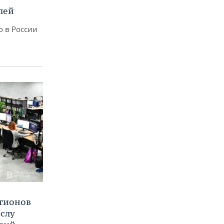
лей
о в России
егионов
ислу