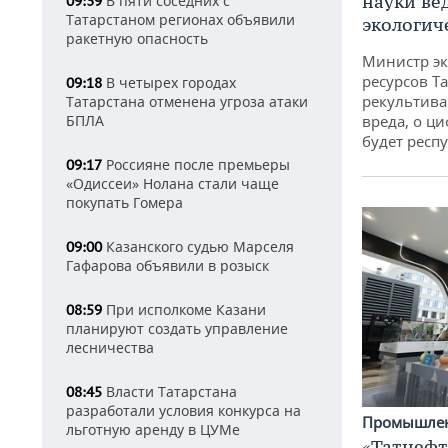
науки ве
В пяти соседних с
09:39
Татарстаном регионах объявили
экологич
ракетную опасность
Министр э
ресурсов Та
В четырех городах
09:18
рекультива
Татарстана отменена угроза атаки
вреда, о ц
БПЛА
будет респу
Россияне после премьеры
09:17
«Одиссеи» Нолана стали чаще
покупать Гомера
Казанского судью Марселя
09:00
Гафарова объявили в розыск
При исполкоме Казани
08:59
планируют создать управление
лесничества
Власти Татарстана
08:45
разработали условия конкурса на
Промышле
льготную аренду в ЦУМе
«Татнефт