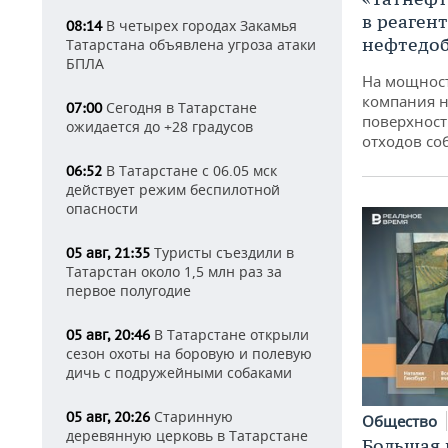
в реаген
В четырех городах Закамья
08:14
нефтедо
Татарстана объявлена угроза атаки
БПЛА
На мощнос
компания н
Сегодня в Татарстане
07:00
поверхност
ожидается до +28 градусов
отходов со
В Татарстане с 06.05 мск
06:52
действует режим беспилотной
опасности
Туристы съездили в
05 авг, 21:35
Татарстан около 1,5 млн раз за
первое полугодие
В Татарстане открыли
05 авг, 20:46
сезон охоты на боровую и полевую
дичь с подружейными собаками
Старинную
05 авг, 20:26
Общество
деревянную церковь в Татарстане
Большая 