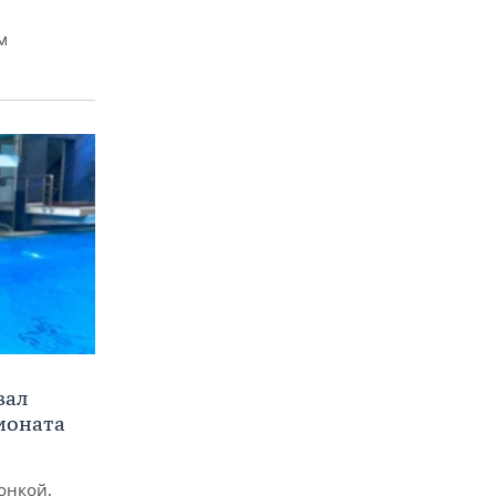
м
вал
ионата
онкой,