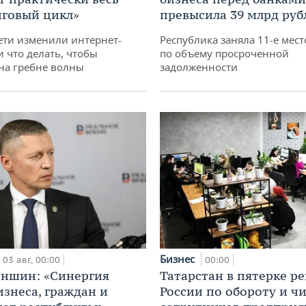
говый цикл»
превысила 39 млрд руб
ети изменили интернет-
Республика заняла 11-е мест
и что делать, чтобы
по объему просроченной
 на гребне волны
задолженности
Бизнес
03 авг, 00:00
00:00
аншин: «Синергия
Татарстан в пятерке р
изнеса, граждан и
России по обороту и ч