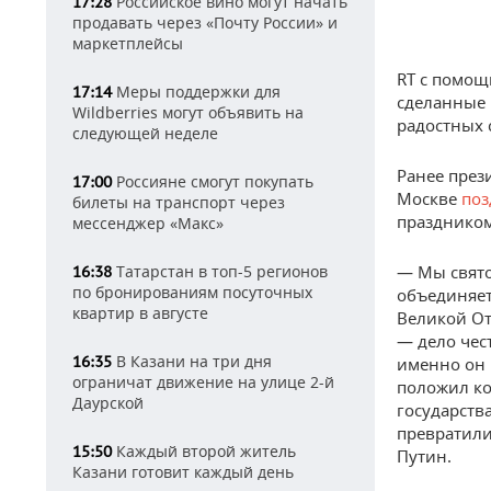
Российское вино могут начать
17:28
продавать через «Почту России» и
маркетплейсы
RT с помощ
Меры поддержки для
17:14
сделанные 
Wildberries могут объявить на
радостных 
следующей неделе
Ранее през
Россияне смогут покупать
17:00
Москве
поз
билеты на транспорт через
праздником
мессенджер «Макс»
— Мы свято
Татарстан в топ-5 регионов
16:38
по бронированиям посуточных
объединяет
квартир в августе
Великой От
— дело чес
В Казани на три дня
16:35
именно он 
ограничат движение на улице 2-й
положил ко
Даурской
государств
превратили
Каждый второй житель
15:50
Путин.
Казани готовит каждый день