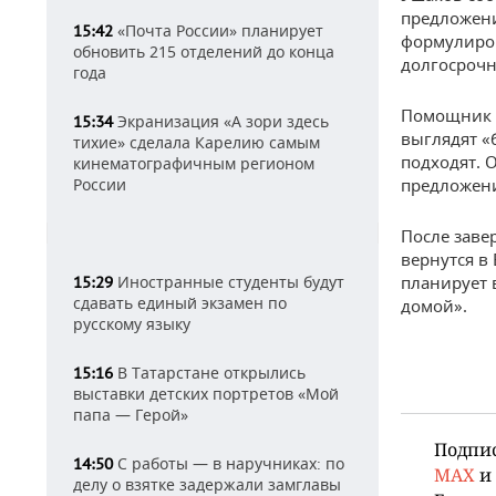
предложени
«Почта России» планирует
15:42
формулиров
обновить 215 отделений до конца
долгосрочн
года
Помощник п
Экранизация «А зори здесь
15:34
выглядят «
тихие» сделала Карелию самым
подходят. О
кинематографичным регионом
предложени
России
После заве
вернутся в
планирует 
Иностранные студенты будут
15:29
сдавать единый экзамен по
домой».
русскому языку
В Татарстане открылись
15:16
выставки детских портретов «Мой
папа — Герой»
Подпи
С работы — в наручниках: по
14:50
MAX
и
делу о взятке задержали замглавы