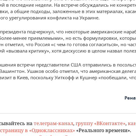
й в последние недели. На встрече обсуждались не конкре
ки, а общие подходы, заложенные в этих материалах, кас
ого урегулирования конфликта на Украине.
резидента подчеркнул, что некоторые американские нара
более-менее приемлемыми», но есть формулировки, которы
н отметил, что Россия «с чем-то готова согласиться», но час
й «вызвала критику», хотя дискуссию в целом назвал поле
ршения встречи представители США отправились в посольст
 Вашингтон. Ушаков особо отметил, что американская делег
визит в Киев, поскольку Уиткофф и Кушнер «пообещали, что
Рена
сывайтесь на
телеграм-канал
,
группу «ВКонтакте»
,
кан
страницу в «Одноклассниках»
«Реального времени».