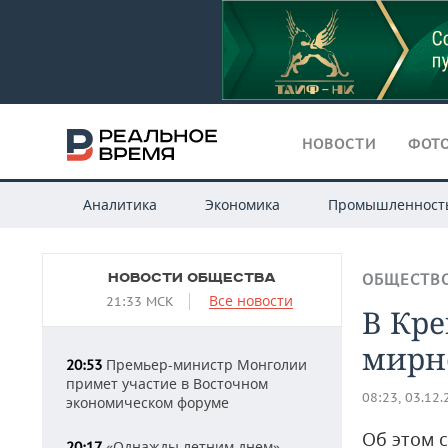
НОВОСТИ
ФОТО
Аналитика
Экономика
Промышленност
НОВОСТИ ОБЩЕСТВА
ОБЩЕСТВ
Все новости
21:33 МСК
В Кр
мирн
Премьер-министр Монголии
20:53
примет участие в Восточном
08:23, 03.12
экономическом форуме
Об этом 
«Однажды летним днем»
20:17