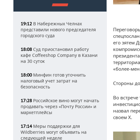
В Набережных Челнах
19:12
Переговор
представили нового председателя
городского суда
спецпослан
его зятем 
компромисс
Суд приостановил работу
18:08
кафе Coffeeshop Company в Казани
президент
на 30 суток
территориа
«более-мен
Минфин готов уточнить
18:00
налоговый учет затрат на
Стороны до
безопасность
Во встрече
Российское вино могут начать
17:28
инвестицио
продавать через «Почту России» и
назвал пер
маркетплейсы
своем X.
Меры поддержки для
17:14
Wildberries могут объявить на
следующей неделе