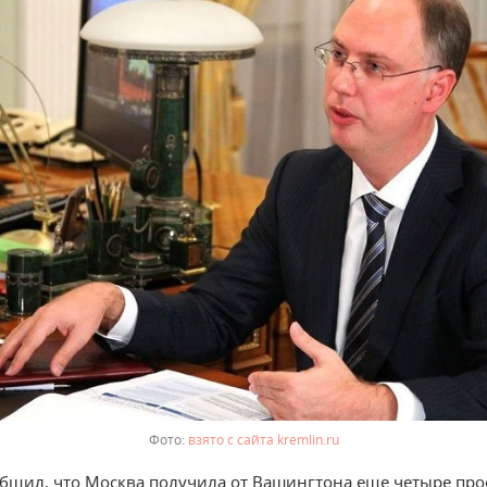
взято с сайта kremlin.ru
бщил, что Москва получила от Вашингтона еще четыре про