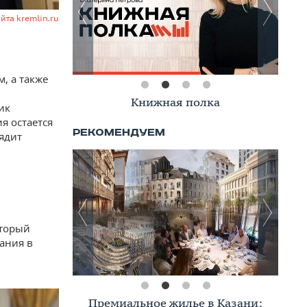
айта kremlin.ru
, а также
Книжная полка
ик
я остается
ядит
оторый
ания в
Премиальное жилье в Казани: