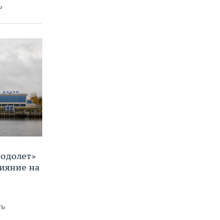
ь
Водолет»
лияние на
ть