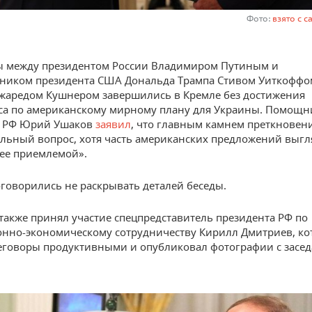
Фото:
взято с с
ы между президентом России Владимиром Путиным и
ником президента США Дональда Трампа Стивом Уиткоффом
Джаредом Кушнером завершились в Кремле без достижения
а по американскому мирному плану для Украины. Помощн
а РФ Юрий Ушаков
заявил
, что главным камнем преткновени
льный вопрос, хотя часть американских предложений выгл
ее приемлемой».
говорились не раскрывать деталей беседы.
 также принял участие спецпредставитель президента РФ по
нно-экономическому сотрудничеству Кирилл Дмитриев, к
еговоры продуктивными и опубликовал фотографии с засед