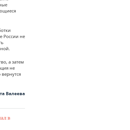
тные
ающиеся
ботки
е России не
ть
зной.
во, а затем
ация не
 вернутся
та Валеева
ал в