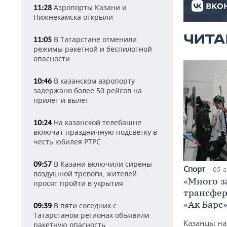
Аэропорты Казани и
11:28
Нижнекамска открыли
ЧИТА
В Татарстане отменили
11:05
режимы ракетной и беспилотной
опасности
В казанском аэропорту
10:46
задержано более 50 рейсов на
прилет и вылет
На казанской телебашне
10:24
включат праздничную подсветку в
честь юбилея РТРС
В Казани включили сирены
09:57
Спорт
05 а
воздушной тревоги, жителей
«Много з
просят пройти в укрытия
трансфер
«Ак Барс
В пяти соседних с
09:39
Татарстаном регионах объявили
Казанцы на
ракетную опасность