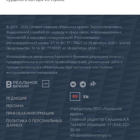
© 2015 - 2026 Сетевое издание «Реальное время» Зарегистрировано
Федеральной службой по надзору в сфере связи, информационных
технологий и массовых коммуникаций (Роскомнадзор) –
регистрационный номер ЭЛ № ФС 77 - 79627 от 18 декабря 2020 г. (ранее
свидетельство Эл № ФС 77-59331 от 18 сентября 2014 г.)
Использование материалов Реального Времени разрешено только с
предварительного согласия правообладателей, упоминание сайта и
прямая гиперссылка обязательны при частичном или полном
воспроизведении материалов.
18+
RU
EN
РЕДАКЦИЯ
РЕКЛАМА
Учредитель ООО «Реальное
ПРАВОВАЯ ИНФОРМАЦИЯ
время»
Главный редактор Саушина А.А.
ПОЛИТИКА О ПЕРСОНАЛЬНЫХ
Телефон редакции: +7 (843) 222-
ДАННЫХ
90-80
info@realnoevremya.ru