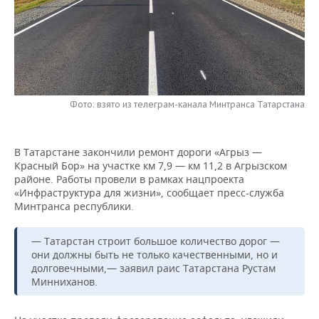
НЕФТЕХИМИЯ
РОЗНИЧНАЯ ТОРГОВЛЯ
НОВОСТИ ТЕХНОЛОГИЙ
МЕРОПРИЯТИЯ
НЕФТЬ
ТРАНСПОРТ
IT
НОВОСТИ МЕРОПРИЯТИЙ
СПОРТ
ОПК
УСЛУГИ
МЕДИА
ВЫЕЗДНАЯ РЕДАКЦИЯ
НОВОСТИ СПОРТА
ОБЩЕСТВО
ЭНЕРГЕТИКА
Фото: взято из телеграм-канала Минтранса Татарстана
ТЕЛЕКОММУНИКАЦИИ
БИЗНЕС-БРАНЧИ
ФУТБОЛ
НОВОСТИ ОБЩЕСТВА
ФОТОГАЛЕРЕЯ
В Татарстане закончили ремонт дороги «Агрыз —
ONLINE-КОНФЕРЕНЦИИ
ХОККЕЙ
ВЛАСТЬ
СЮЖЕТЫ
Красный Бор» на участке км 7,9 — км 11,2 в Агрызском
районе. Работы провели в рамках нацпроекта
ОТКРЫТАЯ ЛЕКЦИЯ
БАСКЕТБОЛ
ИНФРАСТРУКТУРА
СПРАВОЧНИК
«Инфраструктура для жизни», сообщает пресс-служба
Минтранса республики.
ВОЛЕЙБОЛ
ИСТОРИЯ
СПИСОК ПЕРСОН
ПОЛНАЯ ВЕРСИЯ
— Татарстан строит большое количество дорог —
они должны быть не только качественными, но и
КИБЕРСПОРТ
КУЛЬТУРА
СПИСОК КОМПАНИЙ
долговечными,— заявил раис Татарстана Рустам
Минниханов.
ФИГУРНОЕ КАТАНИЕ
МЕДИЦИНА