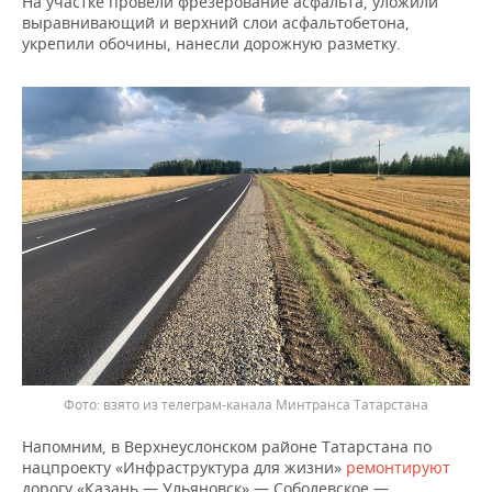
На участке провели фрезерование асфальта, уложили
ВОДНЫЕ ВИДЫ СПОРТА
ОБРАЗОВАНИЕ
выравнивающий и верхний слои асфальтобетона,
укрепили обочины, нанесли дорожную разметку.
ХОККЕЙ С МЯЧОМ
ПРОИСШЕСТВИЯ
взято из телеграм-канала Минтранса Татарстана
Напомним, в Верхнеуслонском районе Татарстана по
нацпроекту «Инфраструктура для жизни»
ремонтируют
дорогу «Казань — Ульяновск» — Соболевское —