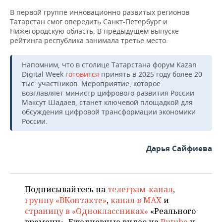
ВОДНЫЕ ВИДЫ СПОРТА
ОБРАЗОВАНИЕ
В первой группе инновационно развитых регионов
Татарстан смог опередить Санкт-Петербург и
ХОККЕЙ С МЯЧОМ
ПРОИСШЕСТВИЯ
Нижегородскую область. В предыдущем выпуске
рейтинга республика занимала третье место.
Напомним, что в столице Татарстана форум Kazan
Digital Week
готовится
принять в 2025 году более 20
тыс. участников. Мероприятие, которое
возглавляет министр цифрового развития России
Максут Шадаев, станет ключевой площадкой для
обсуждения цифровой трансформации экономики
России.
Дарья Сайфиева
Подписывайтесь на
телеграм-канал
,
группу «ВКонтакте»
,
канал в MAX
и
страницу в «Одноклассниках»
«Реального