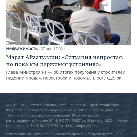
Недвижимость
07 авг, 17:32
Марат Айзатуллин: «Ситуация непростая,
но пока мы держимся устойчиво»
Глава Минстроя РТ — об итогах полугодия у строителей,
падении продаж новостроек и новом всплеске сделок
© 2015 - 2026 Сетевое издание «Реальное время» Зарегистрировано
Федеральной службой по надзору в сфере связи, информационных
технологий и массовых коммуникаций (Роскомнадзор) –
регистрационный номер ЭЛ № ФС 77 - 79627 от 18 декабря 2020 г. (ранее
свидетельство Эл № ФС 77-59331 от 18 сентября 2014 г.)
Использование материалов Реального Времени разрешено только с