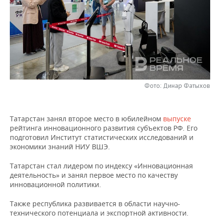
НЕФТЕХИМИЯ
РОЗНИЧНАЯ ТОРГОВЛЯ
НОВОСТИ ТЕХНОЛОГИЙ
МЕРОПРИЯТИЯ
НЕФТЬ
ТРАНСПОРТ
IT
НОВОСТИ МЕРОПРИЯТИЙ
СПОРТ
ОПК
УСЛУГИ
МЕДИА
ВЫЕЗДНАЯ РЕДАКЦИЯ
НОВОСТИ СПОРТА
ОБЩЕСТВО
ЭНЕРГЕТИКА
ТЕЛЕКОММУНИКАЦИИ
БИЗНЕС-БРАНЧИ
ФУТБОЛ
НОВОСТИ ОБЩЕСТВА
ФОТОГАЛЕРЕЯ
Фото: Динар Фатыхов
ONLINE-КОНФЕРЕНЦИИ
ХОККЕЙ
ВЛАСТЬ
СЮЖЕТЫ
Татарстан занял второе место в юбилейном
выпуске
рейтинга инновационного развития субъектов РФ. Его
ОТКРЫТАЯ ЛЕКЦИЯ
БАСКЕТБОЛ
ИНФРАСТРУКТУРА
СПРАВОЧНИК
подготовил Институт статистических исследований и
экономики знаний НИУ ВШЭ.
ВОЛЕЙБОЛ
ИСТОРИЯ
СПИСОК ПЕРСОН
ПОЛНАЯ ВЕРСИЯ
Татарстан стал лидером по индексу «Инновационная
деятельность» и занял первое место по качеству
КИБЕРСПОРТ
КУЛЬТУРА
СПИСОК КОМПАНИЙ
инновационной политики.
ФИГУРНОЕ КАТАНИЕ
МЕДИЦИНА
Также республика развивается в области научно-
технического потенциала и экспортной активности.