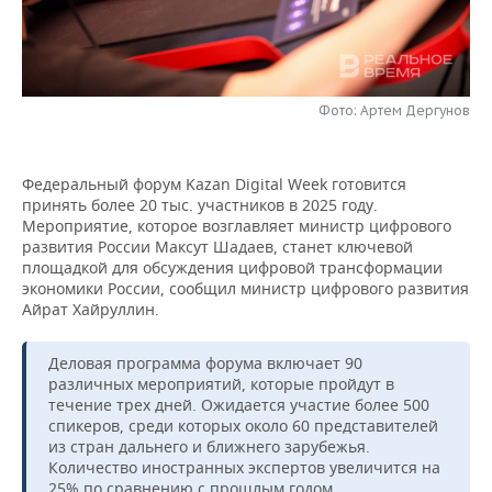
НЕФТЕХИМИЯ
РОЗНИЧНАЯ ТОРГОВЛЯ
НОВОСТИ ТЕХНОЛОГИЙ
МЕРОПРИЯТИЯ
НЕФТЬ
ТРАНСПОРТ
IT
НОВОСТИ МЕРОПРИЯТИЙ
СПОРТ
ОПК
Фото: Артем Дергунов
УСЛУГИ
МЕДИА
ВЫЕЗДНАЯ РЕДАКЦИЯ
НОВОСТИ СПОРТА
ОБЩЕСТВО
ЭНЕРГЕТИКА
Федеральный форум Kazan Digital Week готовится
ТЕЛЕКОММУНИКАЦИИ
БИЗНЕС-БРАНЧИ
ФУТБОЛ
НОВОСТИ ОБЩЕСТВА
ФОТОГАЛЕРЕЯ
принять более 20 тыс. участников в 2025 году.
Мероприятие, которое возглавляет министр цифрового
ONLINE-КОНФЕРЕНЦИИ
ХОККЕЙ
ВЛАСТЬ
СЮЖЕТЫ
развития России Максут Шадаев, станет ключевой
площадкой для обсуждения цифровой трансформации
экономики России, сообщил министр цифрового развития
ОТКРЫТАЯ ЛЕКЦИЯ
БАСКЕТБОЛ
ИНФРАСТРУКТУРА
СПРАВОЧНИК
Айрат Хайруллин.
ВОЛЕЙБОЛ
ИСТОРИЯ
СПИСОК ПЕРСОН
ПОЛНАЯ ВЕРСИЯ
Деловая программа форума включает 90
различных мероприятий, которые пройдут в
КИБЕРСПОРТ
КУЛЬТУРА
СПИСОК КОМПАНИЙ
течение трех дней. Ожидается участие более 500
спикеров, среди которых около 60 представителей
ФИГУРНОЕ КАТАНИЕ
МЕДИЦИНА
из стран дальнего и ближнего зарубежья.
Количество иностранных экспертов увеличится на
25% по сравнению с прошлым годом.