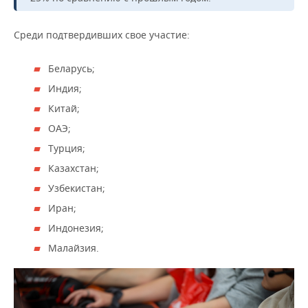
ВОДНЫЕ ВИДЫ СПОРТА
ОБРАЗОВАНИЕ
ХОККЕЙ С МЯЧОМ
ПРОИСШЕСТВИЯ
Среди подтвердивших свое участие:
Беларусь;
Индия;
Китай;
ОАЭ;
Турция;
Казахстан;
Узбекистан;
Иран;
Индонезия;
Малайзия.