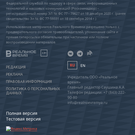
Федеральной службой по надзору в сфере связи, информационных
технологий и массовых коммуникаций (Роскомнадзор) –
регистрационный номер ЭЛ № ФС 77 - 79627 от 18 декабря 2020 г. (ранее
свидетельство Эл № ФС 77-59331 от 18 сентября 2014 г.)
Использование материалов Реального Времени разрешено только с
предварительного согласия правообладателей, упоминание сайта и
прямая гиперссылка обязательны при частичном или полном
воспроизведении материалов.
18+
RU
EN
РЕДАКЦИЯ
РЕКЛАМА
Учредитель ООО «Реальное
ПРАВОВАЯ ИНФОРМАЦИЯ
время»
Главный редактор Саушина А.А.
ПОЛИТИКА О ПЕРСОНАЛЬНЫХ
Телефон редакции: +7 (843) 222-
ДАННЫХ
90-80
info@realnoevremya.ru
Полная версия
Тестовая версия