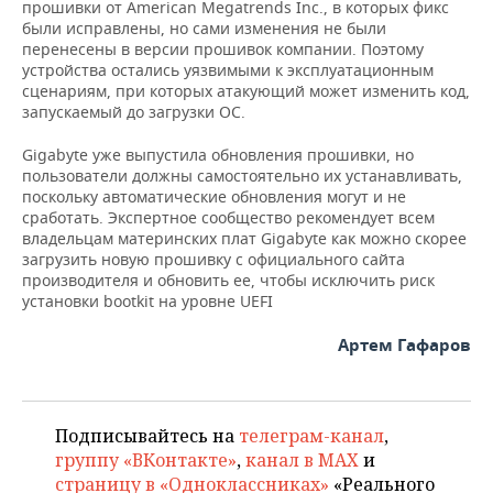
ВОДНЫЕ ВИДЫ СПОРТА
ОБРАЗОВАНИЕ
прошивки от American Megatrends Inc., в которых фикс
были исправлены, но сами изменения не были
перенесены в версии прошивок компании. Поэтому
ХОККЕЙ С МЯЧОМ
ПРОИСШЕСТВИЯ
устройства остались уязвимыми к эксплуатационным
сценариям, при которых атакующий может изменить код,
запускаемый до загрузки ОС.
Gigabyte уже выпустила обновления прошивки, но
пользователи должны самостоятельно их устанавливать,
поскольку автоматические обновления могут и не
сработать. Экспертное сообщество рекомендует всем
владельцам материнских плат Gigabyte как можно скорее
загрузить новую прошивку с официального сайта
производителя и обновить ее, чтобы исключить риск
установки bootkit на уровне UEFI
Артем Гафаров
Подписывайтесь на
телеграм-канал
,
группу «ВКонтакте»
,
канал в MAX
и
страницу в «Одноклассниках»
«Реального