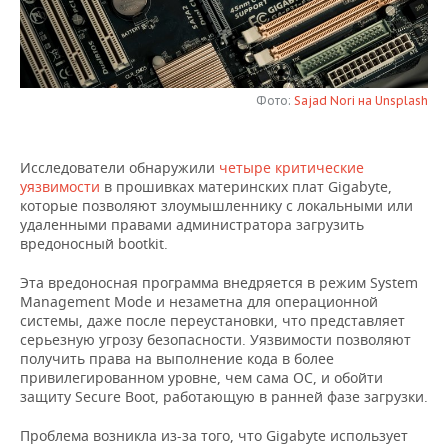
НЕФТЕХИМИЯ
РОЗНИЧНАЯ ТОРГОВЛЯ
НОВОСТИ ТЕХНОЛОГИЙ
МЕРОПРИЯТИЯ
НЕФТЬ
ТРАНСПОРТ
IT
НОВОСТИ МЕРОПРИЯТИЙ
СПОРТ
ОПК
Фото:
Sajad Nori на Unsplash
УСЛУГИ
МЕДИА
ВЫЕЗДНАЯ РЕДАКЦИЯ
НОВОСТИ СПОРТА
ОБЩЕСТВО
ЭНЕРГЕТИКА
Исследователи обнаружили
четыре критические
ТЕЛЕКОММУНИКАЦИИ
БИЗНЕС-БРАНЧИ
ФУТБОЛ
НОВОСТИ ОБЩЕСТВА
ФОТОГАЛЕРЕЯ
уязвимости
в прошивках материнских плат Gigabyte,
которые позволяют злоумышленнику с локальными или
ONLINE-КОНФЕРЕНЦИИ
ХОККЕЙ
ВЛАСТЬ
СЮЖЕТЫ
удаленными правами администратора загрузить
вредоносный bootkit.
ОТКРЫТАЯ ЛЕКЦИЯ
БАСКЕТБОЛ
ИНФРАСТРУКТУРА
СПРАВОЧНИК
Эта вредоносная программа внедряется в режим System
Management Mode и незаметна для операционной
ВОЛЕЙБОЛ
ИСТОРИЯ
СПИСОК ПЕРСОН
ПОЛНАЯ ВЕРСИЯ
системы, даже после переустановки, что представляет
серьезную угрозу безопасности. Уязвимости позволяют
получить права на выполнение кода в более
КИБЕРСПОРТ
КУЛЬТУРА
СПИСОК КОМПАНИЙ
привилегированном уровне, чем сама ОС, и обойти
защиту Secure Boot, работающую в ранней фазе загрузки.
ФИГУРНОЕ КАТАНИЕ
МЕДИЦИНА
Проблема возникла из-за того, что Gigabyte использует