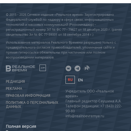
© 2015 - 2026 Сетевое издание «Реальное время» Зарегистрировано
Федеральной службой по надзору в сфере связи, информационных
технологий и массовых коммуникаций (Роскомнадзор) –
регистрационный номер ЭЛ № ФС 77 - 79627 от 18 декабря 2020 г. (ранее
свидетельство Эл № ФС 77-59331 от 18 сентября 2014 г.)
Использование материалов Реального Времени разрешено только с
предварительного согласия правообладателей, упоминание сайта и
прямая гиперссылка обязательны при частичном или полном
воспроизведении материалов.
18+
RU
EN
РЕДАКЦИЯ
РЕКЛАМА
Учредитель ООО «Реальное
ПРАВОВАЯ ИНФОРМАЦИЯ
время»
Главный редактор Саушина А.А.
ПОЛИТИКА О ПЕРСОНАЛЬНЫХ
Телефон редакции: +7 (843) 222-
ДАННЫХ
90-80
info@realnoevremya.ru
Полная версия