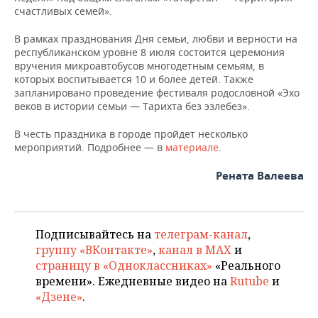
ВОДНЫЕ ВИДЫ СПОРТА
ОБРАЗОВАНИЕ
счастливых семей».
ХОККЕЙ С МЯЧОМ
ПРОИСШЕСТВИЯ
В рамках празднования Дня семьи, любви и верности на
республиканском уровне 8 июля состоится церемония
вручения микроавтобусов многодетным семьям, в
которых воспитывается 10 и более детей. Также
запланировано проведение фестиваля родословной «Эхо
веков в истории семьи — Тарихта без эзлебез».
В честь праздника в городе пройдет несколько
мероприятий. Подробнее — в
материале
.
Рената Валеева
Подписывайтесь на
телеграм-канал
,
группу «ВКонтакте»
,
канал в MAX
и
страницу в «Одноклассниках»
«Реального
времени». Ежедневные видео на
Rutube
и
«Дзене»
.