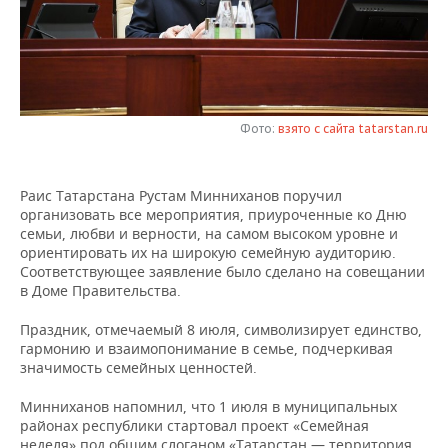
НЕФТЕХИМИЯ
РОЗНИЧНАЯ ТОРГОВЛЯ
НОВОСТИ ТЕХНОЛОГИЙ
МЕРОПРИЯТИЯ
НЕФТЬ
ТРАНСПОРТ
IT
НОВОСТИ МЕРОПРИЯТИЙ
СПОРТ
ОПК
УСЛУГИ
МЕДИА
ВЫЕЗДНАЯ РЕДАКЦИЯ
НОВОСТИ СПОРТА
ОБЩЕСТВО
Фото:
взято с сайта tatarstan.ru
ЭНЕРГЕТИКА
ТЕЛЕКОММУНИКАЦИИ
БИЗНЕС-БРАНЧИ
ФУТБОЛ
НОВОСТИ ОБЩЕСТВА
ФОТОГАЛЕРЕЯ
Раис Татарстана Рустам Минниханов поручил
организовать все мероприятия, приуроченные ко Дню
ONLINE-КОНФЕРЕНЦИИ
ХОККЕЙ
ВЛАСТЬ
СЮЖЕТЫ
семьи, любви и верности, на самом высоком уровне и
ориентировать их на широкую семейную аудиторию.
ОТКРЫТАЯ ЛЕКЦИЯ
БАСКЕТБОЛ
ИНФРАСТРУКТУРА
СПРАВОЧНИК
Соответствующее заявление было сделано на совещании
в Доме Правительства.
ВОЛЕЙБОЛ
ИСТОРИЯ
СПИСОК ПЕРСОН
ПОЛНАЯ ВЕРСИЯ
Праздник, отмечаемый 8 июля, символизирует единство,
гармонию и взаимопонимание в семье, подчеркивая
КИБЕРСПОРТ
КУЛЬТУРА
СПИСОК КОМПАНИЙ
значимость семейных ценностей.
ФИГУРНОЕ КАТАНИЕ
МЕДИЦИНА
Минниханов напомнил, что 1 июля в муниципальных
районах республики стартовал проект «Семейная
неделя» под общим слоганом «Татарстан — территория