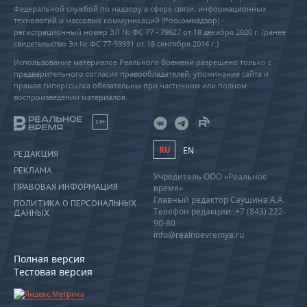
Федеральной службой по надзору в сфере связи, информационных
технологий и массовых коммуникаций (Роскомнадзор) –
регистрационный номер ЭЛ № ФС 77 - 79627 от 18 декабря 2020 г. (ранее
свидетельство Эл № ФС 77-59331 от 18 сентября 2014 г.)
Использование материалов Реального Времени разрешено только с
предварительного согласия правообладателей, упоминание сайта и
прямая гиперссылка обязательны при частичном или полном
воспроизведении материалов.
18+
RU
EN
РЕДАКЦИЯ
РЕКЛАМА
Учредитель ООО «Реальное
ПРАВОВАЯ ИНФОРМАЦИЯ
время»
Главный редактор Саушина А.А.
ПОЛИТИКА О ПЕРСОНАЛЬНЫХ
Телефон редакции: +7 (843) 222-
ДАННЫХ
90-80
info@realnoevremya.ru
Полная версия
Тестовая версия