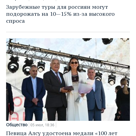
ВОДНЫЕ ВИДЫ СПОРТА
ОБРАЗОВАНИЕ
Зарубежные туры для россиян могут
подорожать на 10—15% из-за высокого
ХОККЕЙ С МЯЧОМ
ПРОИСШЕСТВИЯ
спроса
Общество
05 июл, 18:36
Певица Алсу удостоена медали «100 лет