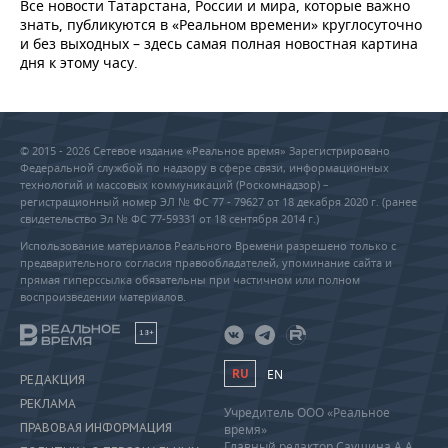
Все новости Татарстана, России и мира, которые важно
знать, публикуются в «Реальном времени» круглосуточно
и без выходных – здесь самая полная новостная картина
дня к этому часу.
© 2015 - 2026 Сетевое издание «Реальное время» Зарегистрировано
Федеральной службой по надзору в сфере связи, информационных
технологий и массовых коммуникаций (Роскомнадзор) –
регистрационный номер ЭЛ № ФС 77 - 79627 от 18 декабря 2020 г. (ранее
свидетельство Эл № ФС 77-59331 от 18 сентября 2014 г.)
Использование материалов Реального Времени разрешено только с
предварительного согласия правообладателей, упоминание сайта и
прямая гиперссылка обязательны при частичном или полном
воспроизведении материалов.
18+
RU
EN
РЕДАКЦИЯ
РЕКЛАМА
Учредитель ООО «Реальное
ПРАВОВАЯ ИНФОРМАЦИЯ
время»
Главный редактор Саушина А.А.