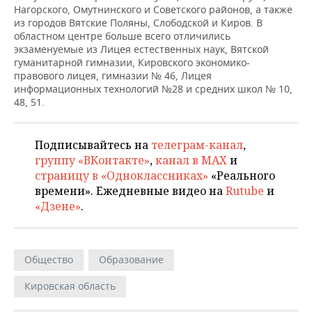
НЕФТЕХИМИЯ
Нагорского, Омутнинского и Советского районов, а также
из городов Вятские Поляны, Слободской и Киров. В
РОЗНИЧНАЯ ТОРГОВЛЯ
НОВОСТИ ТЕХНОЛОГИЙ
МЕРОПРИЯТИЯ
областном центре больше всего отличились
НЕФТЬ
экзаменуемые из Лицея естественных наук, Вятской
ТРАНСПОРТ
IT
НОВОСТИ МЕРОПРИЯТИЙ
СПОРТ
гуманитарной гимназии, Кировского экономико-
ОПК
правового лицея, гимназии № 46, Лицея
информационных технологий №28 и средних школ № 10,
УСЛУГИ
МЕДИА
ВЫЕЗДНАЯ РЕДАКЦИЯ
НОВОСТИ СПОРТА
ОБЩЕСТВО
ЭНЕРГЕТИКА
48, 51.
ТЕЛЕКОММУНИКАЦИИ
БИЗНЕС-БРАНЧИ
ФУТБОЛ
НОВОСТИ ОБЩЕСТВА
ФОТОГАЛЕРЕЯ
Подписывайтесь на
телеграм-канал
,
ONLINE-КОНФЕРЕНЦИИ
ХОККЕЙ
ВЛАСТЬ
СЮЖЕТЫ
группу «ВКонтакте»
,
канал в MAX
и
страницу в «Одноклассниках»
«Реального
ОТКРЫТАЯ ЛЕКЦИЯ
БАСКЕТБОЛ
ИНФРАСТРУКТУРА
СПРАВОЧНИК
времени». Ежедневные видео на
Rutube
и
«Дзене»
.
ВОЛЕЙБОЛ
ИСТОРИЯ
СПИСОК ПЕРСОН
ПОЛНАЯ ВЕРСИЯ
КИБЕРСПОРТ
КУЛЬТУРА
СПИСОК КОМПАНИЙ
Общество
Образование
ФИГУРНОЕ КАТАНИЕ
МЕДИЦИНА
Кировская область