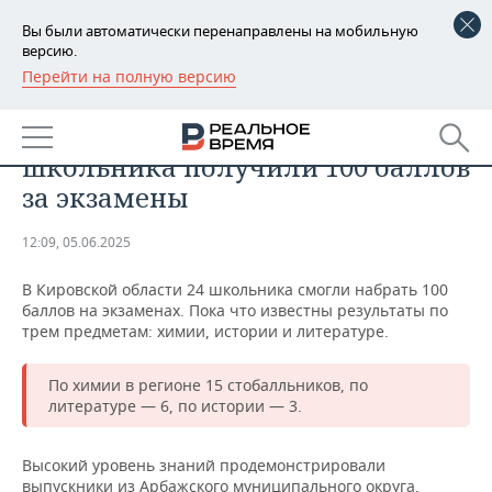
Вы были автоматически перенаправлены на мобильную
версию.
Перейти на полную версию
РЕГИОНЫ
ОБЩЕСТВО
В Кировской области 24
БАШКОРТОСТАН
НОВОСТИ
школьника получили 100 баллов
ТАТАРСТАН
АНАЛИТИКА
за экзамены
УДМУРТИЯ
НОВОСТИ АНАЛИТИКИ
ЭКОНОМИКА
12:09, 05.06.2025
ДЕКЛАРАЦИИ О ДОХОДАХ
НОВОСТИ ЭКОНОМИКИ
ПРОМЫШЛЕННОСТЬ
В Кировской области 24 школьника смогли набрать 100
баллов на экзаменах. Пока что известны результаты по
КОРОЛИ ГОСЗАКАЗА ПФО
ФИНАНСЫ
НОВОСТИ
НЕДВИЖИМОСТЬ
трем предметам: химии, истории и литературе.
ПРОМЫШЛЕННОСТИ
ВУЗЫ ТАТАРСТАНА
БАНКИ
НОВОСТИ НЕДВИЖИМОСТИ
АВТО
По химии в регионе 15 стобалльников, по
АГРОПРОМ
литературе — 6, по истории — 3.
КОМУ ПРИНАДЛЕЖАТ
БЮДЖЕТ
НОВОСТИ АВТО
БИЗНЕС
ТОРГОВЫЕ ЦЕНТРЫ
МАШИНОСТРОЕНИЕ
ТАТАРСТАНА
Высокий уровень знаний продемонстрировали
ИНВЕСТИЦИИ
НОВОСТИ БИЗНЕСА
ТЕХНОЛОГИИ
выпускники из Арбажского муниципального округа,