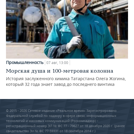
Промышленность
07 авг, 13:00
Морская душа и 100-метровая колонна
История заслуженного химика Татарстана Олега Жогина,
который 32 года знает завод до последнего винтика
© 2015 - 2026 Сетевое издание «Реальное время» Зарегистрировано
Федеральной службой по надзору в сфере связи, информационных
технологий и массовых коммуникаций (Роскомнадзор) –
регистрационный номер ЭЛ № ФС 77 - 79627 от 18 декабря 2020 г. (ранее
свидетельство Эл № ФС 77-59331 от 18 сентября 2014 г.)