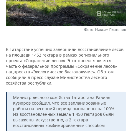
НЕФТЕХИМИЯ
РОЗНИЧНАЯ ТОРГОВЛЯ
НОВОСТИ ТЕХНОЛОГИЙ
МЕРОПРИЯТИЯ
НЕФТЬ
ТРАНСПОРТ
IT
НОВОСТИ МЕРОПРИЯТИЙ
СПОРТ
ОПК
Фото: Максим Платонов
УСЛУГИ
МЕДИА
ВЫЕЗДНАЯ РЕДАКЦИЯ
НОВОСТИ СПОРТА
ОБЩЕСТВО
ЭНЕРГЕТИКА
В Татарстане успешно завершили восстановление лесов
ТЕЛЕКОММУНИКАЦИИ
БИЗНЕС-БРАНЧИ
ФУТБОЛ
НОВОСТИ ОБЩЕСТВА
ФОТОГАЛЕРЕЯ
на площади 1452 гектара в рамках регионального
проекта «Сохранение лесов». Этот проект является
ONLINE-КОНФЕРЕНЦИИ
ХОККЕЙ
ВЛАСТЬ
СЮЖЕТЫ
частью федеральной программы «Сохранение лесов»
нацпроекта «Экологическое благополучие». Об этом
сообщили в пресс-службе Министерства лесного
ОТКРЫТАЯ ЛЕКЦИЯ
БАСКЕТБОЛ
ИНФРАСТРУКТУРА
СПРАВОЧНИК
хозяйства республики.
ВОЛЕЙБОЛ
ИСТОРИЯ
СПИСОК ПЕРСОН
ПОЛНАЯ ВЕРСИЯ
Министр лесного хозяйства Татарстана Равиль
Кузюров сообщил, что все запланированные
КИБЕРСПОРТ
КУЛЬТУРА
СПИСОК КОМПАНИЙ
работы на весенний период выполнены на 100%.
Из восстановленных земель 1 450 гектаров были
ФИГУРНОЕ КАТАНИЕ
МЕДИЦИНА
высажены искусственно, а 2 гектара
восстановлены комбинированным способом.