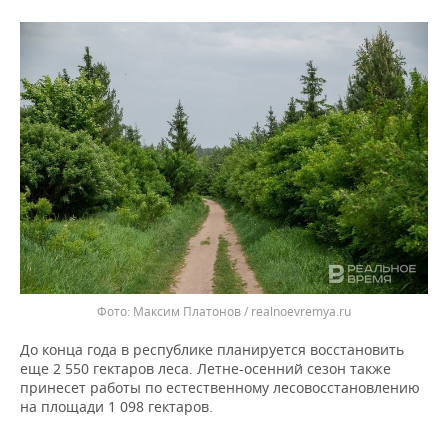
ВОДНЫЕ ВИДЫ СПОРТА
ОБРАЗОВАНИЕ
ХОККЕЙ С МЯЧОМ
ПРОИСШЕСТВИЯ
Максим Платонов / realnoevremya.ru
До конца года в республике планируется восстановить
еще 2 550 гектаров леса. Летне-осенний сезон также
принесет работы по естественному лесовосстановлению
на площади 1 098 гектаров.