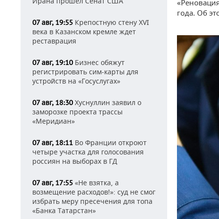
Ирана прошел Сенат США
«Реновация
года. Об э
Крепостную стену XVI
07 авг, 19:55
века в Казанском кремле ждет
реставрация
Бизнес обяжут
07 авг, 19:10
регистрировать сим-карты для
устройств на «Госуслугах»
Хуснуллин заявил о
07 авг, 18:30
заморозке проекта трассы
«Меридиан»
Во Франции откроют
07 авг, 18:11
четыре участка для голосования
россиян на выборах в ГД
«Не взятка, а
07 авг, 17:55
возмещение расходов!»: суд не смог
избрать меру пресечения для топа
«Банка Татарстан»