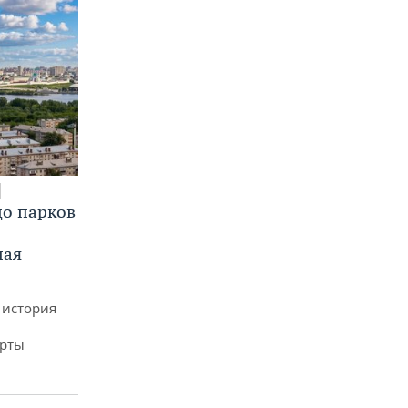
до парков
ная
 история
арты