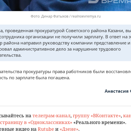
Динар Фатыхов / realnoevremya.ru
а, проведенная прокуратурой Советского района Казани, в
 сотрудника организации не получили зарплату. В ответ на э
р района направил руководству компании представление и
овал административное дело за нарушение трудового
ательства.
ательства прокуратуры права работников были восстановл
сть по зарплате была погашена.
Анастасия
сывайтесь на
телеграм-канал
,
группу «ВКонтакте»
,
кан
страницу в «Одноклассниках»
«Реального времени».
евные видео на
Rutube
и
«Дзене»
.