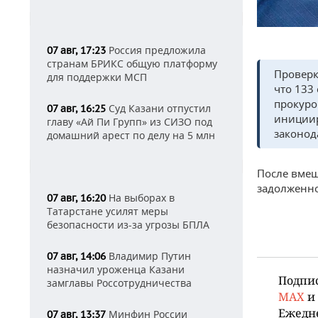
Россия предложила
07 авг, 17:23
странам БРИКС общую платформу
Проверк
для поддержки МСП
что 133
прокуро
Суд Казани отпустил
07 авг, 16:25
инициир
главу «Ай Пи Групп» из СИЗО под
законод
домашний арест по делу на 5 млн
После вмеш
задолженно
На выборах в
07 авг, 16:20
Татарстане усилят меры
безопасности из-за угрозы БПЛА
Владимир Путин
07 авг, 14:06
назначил уроженца Казани
Подпи
замглавы Россотрудничества
MAX
и
Ежедн
Минфин России
07 авг, 13:37