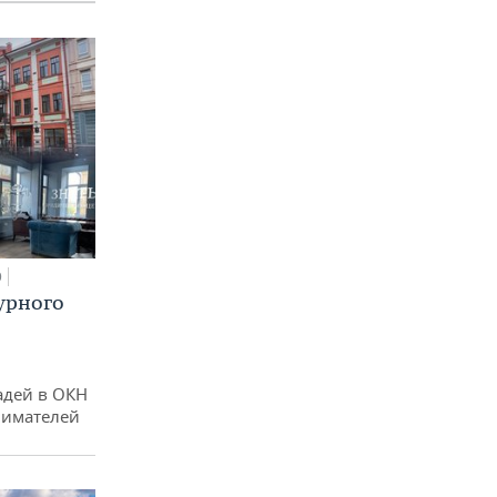
0
урного
адей в ОКН
нимателей