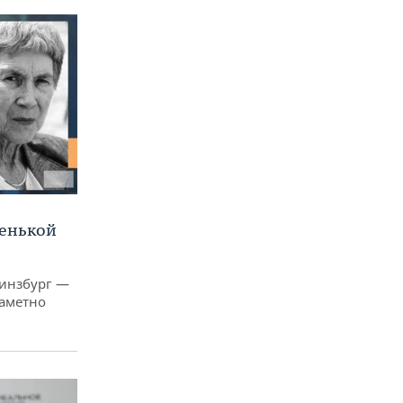
ленькой
Гинзбург —
заметно