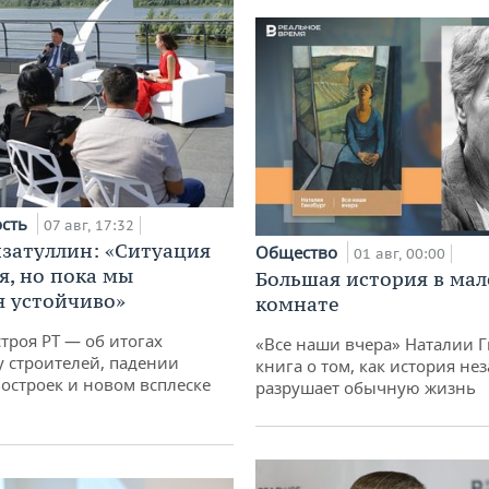
ость
07 авг, 17:32
затуллин: «Ситуация
Общество
01 авг, 00:00
я, но пока мы
Большая история в ма
 устойчиво»
комнате
троя РТ — об итогах
«Все наши вчера» Наталии 
у строителей, падении
книга о том, как история не
остроек и новом всплеске
разрушает обычную жизнь