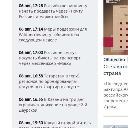
Российское вино могут
06 авг, 17:28
начать продавать через «Почту
России» и маркетплейсы
Меры поддержки для
06 авг, 17:14
Wildberries могут объявить на
следующей неделе
Россияне смогут
06 авг, 17:00
покупать билеты на транспорт
Общество
через мессенджер «Макс»
Стеклянн
страна
Татарстан в топ-5
06 авг, 16:38
регионов по бронированиям
«Последнее
посуточных квартир в августе
Бахтияра А
российског
В Казани на три дня
06 авг, 16:35
современно
ограничат движение на улице 2-й
Ирака
Даурской
Каждый второй житель
06 авг, 15:50