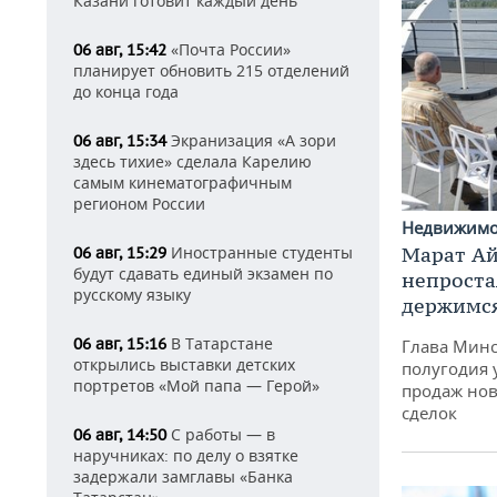
Казани готовит каждый день
«Почта России»
06 авг, 15:42
планирует обновить 215 отделений
до конца года
Экранизация «А зори
06 авг, 15:34
здесь тихие» сделала Карелию
самым кинематографичным
регионом России
Недвижим
Марат Ай
Иностранные студенты
06 авг, 15:29
будут сдавать единый экзамен по
непроста
русскому языку
держимся
В Татарстане
06 авг, 15:16
Глава Минс
открылись выставки детских
полугодия 
портретов «Мой папа — Герой»
продаж нов
сделок
С работы — в
06 авг, 14:50
наручниках: по делу о взятке
задержали замглавы «Банка