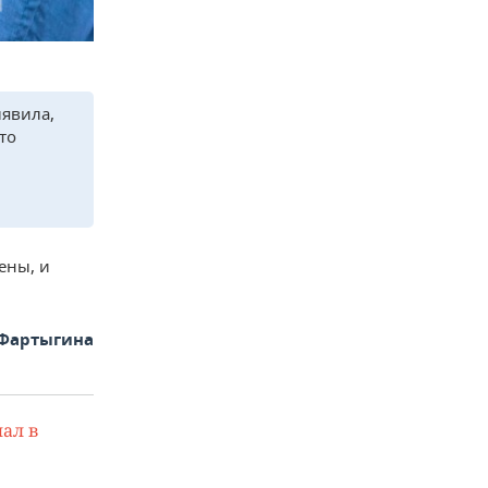
ыявила,
то
ены, и
 Фартыгина
ал в