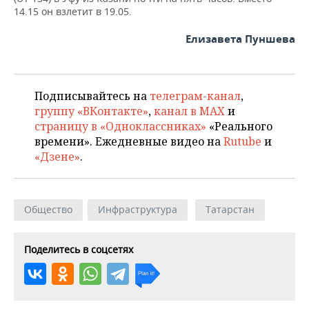
ВОДНЫЕ ВИДЫ СПОРТА
ОБРАЗОВАНИЕ
14.15 он взлетит в 19.05.
ХОККЕЙ С МЯЧОМ
ПРОИСШЕСТВИЯ
Елизавета Пуншева
Подписывайтесь на
телеграм-канал
,
группу «ВКонтакте»
,
канал в MAX
и
страницу в «Одноклассниках»
«Реального
времени». Ежедневные видео на
Rutube
и
«Дзене»
.
Общество
Инфраструктура
Татарстан
Поделитесь в соцсетях