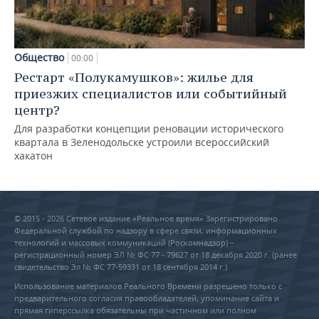
Общество
00:00
Рестарт «Полукамушков»: жилье для
приезжих специалистов или событийный
центр?
Для разработки концепции реновации исторического
квартала в Зеленодольске устроили всероссийский
хакатон
© 2015 - 2026 Сетевое издание «Реальное время» Зарегистрировано
Федеральной службой по надзору в сфере связи, информационных
технологий и массовых коммуникаций (Роскомнадзор) –
регистрационный номер ЭЛ № ФС 77 - 79627 от 18 декабря 2020 г. (ранее
свидетельство Эл № ФС 77-59331 от 18 сентября 2014 г.)
Использование материалов Реального Времени разрешено только с
предварительного согласия правообладателей, упоминание сайта и
прямая гиперссылка обязательны при частичном или полном