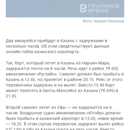
НЕФТЕХИМИЯ
РОЗНИЧНАЯ ТОРГОВЛЯ
НОВОСТИ ТЕХНОЛОГИЙ
МЕРОПРИЯТИЯ
НЕФТЬ
Фото: Максим Платонов
ТРАНСПОРТ
IT
НОВОСТИ МЕРОПРИЯТИЙ
СПОРТ
ОПК
УСЛУГИ
МЕДИА
ВЫЕЗДНАЯ РЕДАКЦИЯ
НОВОСТИ СПОРТА
ОБЩЕСТВО
Два авиарейса прибудут в Казань с задержками в
ЭНЕРГЕТИКА
несколько часов. Об этом свидетельствуют данные
ТЕЛЕКОММУНИКАЦИИ
БИЗНЕС-БРАНЧИ
ФУТБОЛ
НОВОСТИ ОБЩЕСТВА
ФОТОГАЛЕРЕЯ
онлайн-табло казанского аэропорта.
Так, борт, который летит в Казань из Нарьян-Мара,
ONLINE-КОНФЕРЕНЦИИ
ХОККЕЙ
ВЛАСТЬ
СЮЖЕТЫ
задержится почти на 8 часов. Речь идет о рейсе 7R 692
авиакомпании «Руслайн». Самолет должен был прибыть в
ОТКРЫТАЯ ЛЕКЦИЯ
БАСКЕТБОЛ
ИНФРАСТРУКТУРА
СПРАВОЧНИК
Казань в 12.45, но прилетит в районе 20.15. Рейс от этого
перевозчика задержан и на вылет. Вместо 15.40 борт
может полететь в Ханты-Мансийск из Казани (7R 695) в
ВОЛЕЙБОЛ
ИСТОРИЯ
СПИСОК ПЕРСОН
ПОЛНАЯ ВЕРСИЯ
21.05.
КИБЕРСПОРТ
КУЛЬТУРА
СПИСОК КОМПАНИЙ
Второй самолет летит из Уфы — он задержится на 6
часов. Воздушное судно авиакомпании «Ютэйр» должно
ФИГУРНОЕ КАТАНИЕ
МЕДИЦИНА
было прибыть в казанский аэропорт в 13.20, новое время
— 18.25. В этом случае перевозчик задержит вылет рейса
(UT 134) в Уфу из Казани почти на пять часов. Вместо