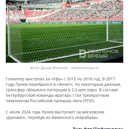
ВОДНЫЕ ВИДЫ СПОРТА
ОБРАЗОВАНИЕ
ХОККЕЙ С МЯЧОМ
ПРОИСШЕСТВИЯ
Динар Фатыхов / realnoevremya.ru
Голкипер выступал за «Уфу» с 2015 по 2016 год. В 2017
году Лунев перебрался в «Зенит», по некоторым данным,
трансфер обошелся питерцам в 3,5 млн евро. В составе
петербургской команды вратарь стал трехкратным
чемпионом Российской премьер-лиги (РПЛ).
С июля 2024 года Лунев выступает за московское
«Динамо», перейдя из бакинского «Карабаха».
Зульфат Шафигуллин