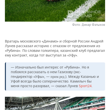
НЕФТЕХИМИЯ
РОЗНИЧНАЯ ТОРГОВЛЯ
НОВОСТИ ТЕХНОЛОГИЙ
МЕРОПРИЯТИЯ
НЕФТЬ
ТРАНСПОРТ
IT
НОВОСТИ МЕРОПРИЯТИЙ
СПОРТ
ОПК
Фото: Динар Фатыхов
УСЛУГИ
МЕДИА
ВЫЕЗДНАЯ РЕДАКЦИЯ
НОВОСТИ СПОРТА
ОБЩЕСТВО
ЭНЕРГЕТИКА
Вратарь московского «Динамо» и сборной России Андрей
ТЕЛЕКОММУНИКАЦИИ
БИЗНЕС-БРАНЧИ
ФУТБОЛ
НОВОСТИ ОБЩЕСТВА
ФОТОГАЛЕРЕЯ
Лунев рассказал историю с отказом от предложения из
«Рубина». По словам голкипера, казанский клуб предлагал
ONLINE-КОНФЕРЕНЦИИ
ХОККЕЙ
ВЛАСТЬ
СЮЖЕТЫ
ему контракт, когда тот выступал за «Уфу».
ОТКРЫТАЯ ЛЕКЦИЯ
БАСКЕТБОЛ
ИНФРАСТРУКТУРА
СПРАВОЧНИК
— Изначально был интерес от «Рубина». Но я
побоялся рассказать о нем Газизову (экс-
гендиректор «Уфы», —
). Между Казанью и
ВОЛЕЙБОЛ
ИСТОРИЯ
СПИСОК ПЕРСОН
ПОЛНАЯ ВЕРСИЯ
прим.ред.
Уфой всегда было соперничество. Камилыч бы
меня просто разорвал, — сказал Лунев
Sport24
.
КИБЕРСПОРТ
КУЛЬТУРА
СПИСОК КОМПАНИЙ
ФИГУРНОЕ КАТАНИЕ
МЕДИЦИНА