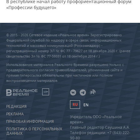
В республике начал работу профориентационный форум
«Профессии будущего»
© 2015 - 2026 Сетевое издание «Реальное время» Зарегистрировано
Федеральной службой по надзору в сфере связи, информационных
технологий и массовых коммуникаций (Роскомнадзор) –
регистрационный номер ЭЛ № ФС 77 - 79627 от 18 декабря 2020 г. (ранее
свидетельство Эл № ФС 77-59331 от 18 сентября 2014 г.)
Использование материалов Реального Времени разрешено только с
предварительного согласия правообладателей, упоминание сайта и
прямая гиперссылка обязательны при частичном или полном
воспроизведении материалов.
18+
RU
EN
РЕДАКЦИЯ
РЕКЛАМА
Учредитель ООО «Реальное
ПРАВОВАЯ ИНФОРМАЦИЯ
время»
Главный редактор Саушина А.А.
ПОЛИТИКА О ПЕРСОНАЛЬНЫХ
Телефон редакции: +7 (843) 222-
ДАННЫХ
90-80