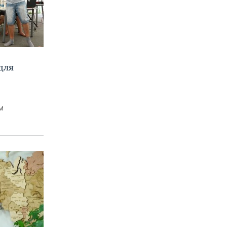
для
м