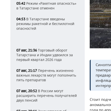
Режим «Ракетная опасность»
05:42
в Татарстане отменен
В Татарстане введены
04:53
режимы ракетной и беспилотной
опасностей
Торговый оборот
07 авг, 21:36
Татарстана и Индии удвоился за
первый квартал 2026 года
Синопти
темпера
Перечень жизненно
07 авг, 21:17
предвар
важных лекарств могут пополнить
пять препаратов
инфляци
интерпр
В России могут
07 авг, 20:52
расширить перечень получателей
Стоит подч
двух пенсий
аномальное
года по ап