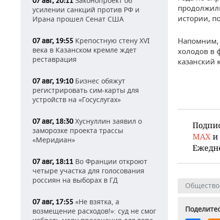
Законопроект об
07 авг, 20:11
продолжили
усилении санкций против РФ и
истории, п
Ирана прошел Сенат США
Напомним, 
Крепостную стену XVI
07 авг, 19:55
века в Казанском кремле ждет
холодов в ф
реставрация
казанский 
Бизнес обяжут
07 авг, 19:10
регистрировать сим-карты для
устройств на «Госуслугах»
Хуснуллин заявил о
07 авг, 18:30
Подпи
заморозке проекта трассы
MAX
и
«Меридиан»
Ежедн
Во Франции откроют
07 авг, 18:11
четыре участка для голосования
россиян на выборах в ГД
Общество
«Не взятка, а
07 авг, 17:55
Поделитес
возмещение расходов!»: суд не смог