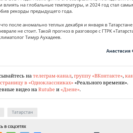
 влиять на глобальные температуры, и 2024 год стал самы
обив рекорды предыдущего года.
что после аномально теплых декабря и января в Татарстан
еврале не стоит. Такой прогноз в разговоре с ГТРК «Татарст
климатолог Тимур Аухадеев.
Анастасия
сывайтесь на
телеграм-канал
,
группу «ВКонтакте»
,
кан
страницу в «Одноклассниках»
«Реального времени».
евные видео на
Rutube
и
«Дзене»
.
Татарстан
ь в соцсетях