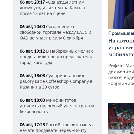
«Однажды летним
06 авг, 20:17
днем» уходит из театра Камала
после 13 лет на сцене
Соглашение о
06 авг, 20:00
свободной торговле между ЕАЭС и
Промышле
ОАЭ вступает в силу 6 октября
На автоп
управлят
В Набережных Челнах
06 авг, 19:12
мобильн
представили нового председателя
городского суда
Рифкат Мин
движение а
Суд приостановил
06 авг, 18:08
шоссе, воде
работу кафе Coffeeshop Company в
координир
Казани на 30 суток
Минфин готов
06 авг, 18:00
уточнить налоговый учет затрат на
безопасность
Российское вино могут
06 авг, 17:28
начать продавать через «Почту