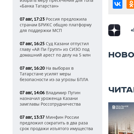
избрать меру пресечения для топа
«Банка Татарстан»
Россия предложила
07 авг, 17:23
странам БРИКС общую платформу
«
для поддержки МСП
Суд Казани отпустил
07 авг, 16:25
главу «Ай Пи Групп» из СИЗО под
НОВО
домашний арест по делу на 5 млн
На выборах в
07 авг, 16:20
Татарстане усилят меры
безопасности из-за угрозы БПЛА
ЧИТА
Владимир Путин
07 авг, 14:06
назначил уроженца Казани
замглавы Россотрудничества
Минфин России
07 авг, 13:37
предложил сократить в два раза
срок продажи изъятого имущества