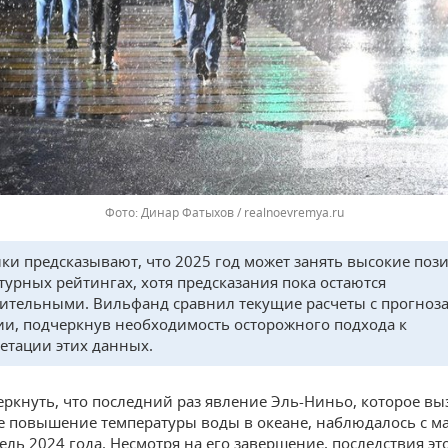
Динар Фатыхов / realnoevremya.ru
ки предсказывают, что 2025 год может занять высокие поз
турных рейтингах, хотя предсказания пока остаются
ительными. Вильфанд сравнил текущие расчеты с прогноз
и, подчеркнув необходимость осторожного подхода к
етации этих данных.
еркнуть, что последний раз явление Эль-Ниньо, которое вы
 повышение температуры воды в океане, наблюдалось с ма
рель 2024 года. Несмотря на его завершение, последствия эт