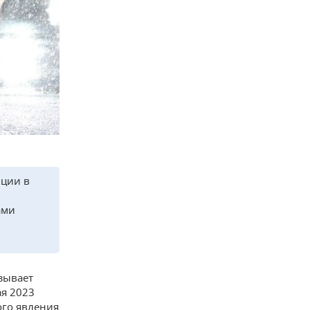
иции в
ами
зывает
я 2023
ого явления