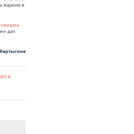
м жарким в
е
ожидать
ан» дал
 Фартыгина
ал в