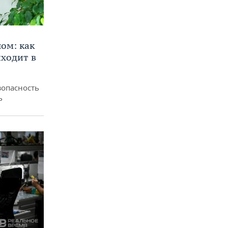
ом: как
ходит в
зопасность
ь