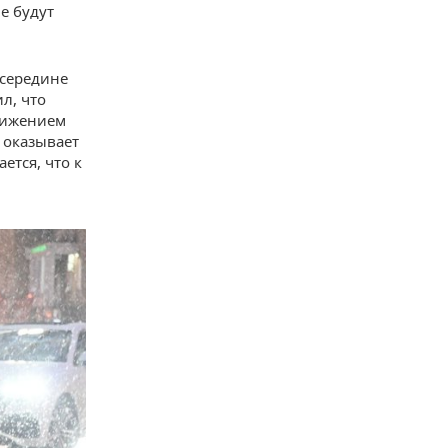
е будут
 середине
л, что
снижением
 оказывает
ется, что к