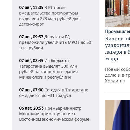
В РТ после
07 авг, 12:05
вмешательства прокуратуры
выделено 273 млн рублей для
детей-сирот
Промышле
Депутаты ГД
07 авг, 09:37
Бизнес-о
предложили увеличить МРОТ до 50
узаконил
тыс. рублей
лагеря в
млрд
Из бюджета
07 авг, 08:45
Татарстана выделят 300 млн
Новый собс
рублей на капремонт здания
долю и в г
Минэкологии республики
Холдинг»
Сегодня в Татарстане
07 авг, 07:00
ожидается до +31 градуса
Премьер-министр
06 авг, 20:53
Монголии примет участие в
Восточном экономическом форуме