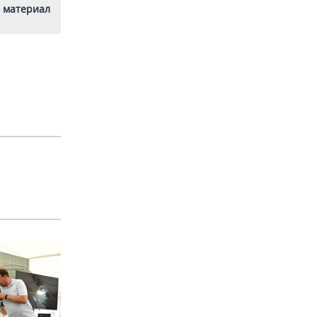
 материал