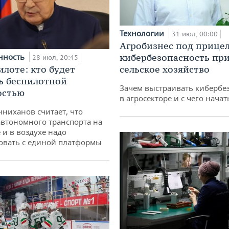
Технологии
31 июл, 00:00
Агробизнес под прицел
нность
кибербезопасность при
28 июл, 20:45
илоте: кто будет
сельское хозяйство
ь беспилотной
Зачем выстраивать кибербе
остью
в агросекторе и с чего начат
ниханов считает, что
втономного транспорта на
 и в воздухе надо
овать с единой платформы