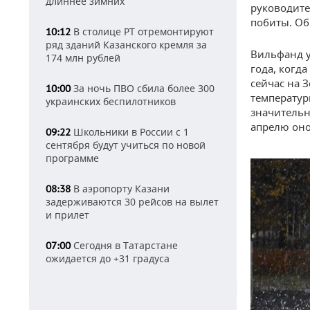
длиннее зимних
руководите
побиты. Об
В столице РТ отремонтируют
10:12
ряд зданий Казанского кремля за
Вильфанд у
174 млн рублей
года, когд
сейчас на 
За ночь ПВО сбила более 300
10:00
температур
украинских беспилотников
значительн
апрелю оно
Школьники в России с 1
09:22
сентября будут учиться по новой
программе
В аэропорту Казани
08:38
задерживаются 30 рейсов на вылет
и прилет
Сегодня в Татарстане
07:00
ожидается до +31 градуса