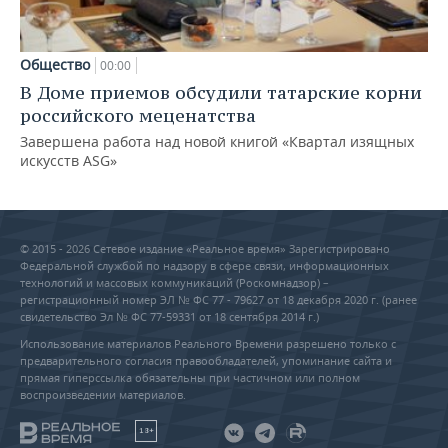
Общество
00:00
В Доме приемов обсудили татарские корни
российского меценатства
Завершена работа над новой книгой «Квартал изящных
искусств ASG»
© 2015 - 2026 Сетевое издание «Реальное время» Зарегистрировано
Федеральной службой по надзору в сфере связи, информационных
технологий и массовых коммуникаций (Роскомнадзор) –
регистрационный номер ЭЛ № ФС 77 - 79627 от 18 декабря 2020 г. (ранее
свидетельство Эл № ФС 77-59331 от 18 сентября 2014 г.)
Использование материалов Реального Времени разрешено только с
предварительного согласия правообладателей, упоминание сайта и
прямая гиперссылка обязательны при частичном или полном
воспроизведении материалов.
18+