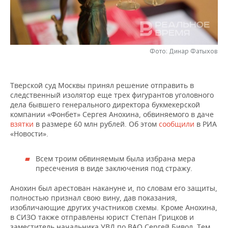
НЕФТЕХИМИЯ
РОЗНИЧНАЯ ТОРГОВЛЯ
НОВОСТИ ТЕХНОЛОГИЙ
МЕРОПРИЯТИЯ
НЕФТЬ
ТРАНСПОРТ
IT
НОВОСТИ МЕРОПРИЯТИЙ
СПОРТ
ОПК
Фото: Динар Фатыхов
УСЛУГИ
МЕДИА
ВЫЕЗДНАЯ РЕДАКЦИЯ
НОВОСТИ СПОРТА
ОБЩЕСТВО
ЭНЕРГЕТИКА
Тверской суд Москвы принял решение отправить в
ТЕЛЕКОММУНИКАЦИИ
БИЗНЕС-БРАНЧИ
ФУТБОЛ
НОВОСТИ ОБЩЕСТВА
ФОТОГАЛЕРЕЯ
следственный изолятор еще трех фигурантов уголовного
дела бывшего генерального директора букмекерской
ONLINE-КОНФЕРЕНЦИИ
ХОККЕЙ
ВЛАСТЬ
СЮЖЕТЫ
компании «Фонбет» Сергея Анохина, обвиняемого в даче
взятки
в размере 60 млн рублей. Об этом
сообщили
в РИА
«Новости».
ОТКРЫТАЯ ЛЕКЦИЯ
БАСКЕТБОЛ
ИНФРАСТРУКТУРА
СПРАВОЧНИК
Всем троим обвиняемым была избрана мера
ВОЛЕЙБОЛ
ИСТОРИЯ
СПИСОК ПЕРСОН
ПОЛНАЯ ВЕРСИЯ
пресечения в виде заключения под стражу.
КИБЕРСПОРТ
КУЛЬТУРА
СПИСОК КОМПАНИЙ
Анохин был арестован накануне и, по словам его защиты,
полностью признал свою вину, дав показания,
ФИГУРНОЕ КАТАНИЕ
МЕДИЦИНА
изобличающие других участников схемы. Кроме Анохина,
в СИЗО также отправлены юрист Степан Грицков и
заместитель начальника УВД по ВАО Сергей Бивол. Тем