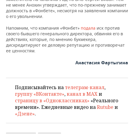
ВОДНЫЕ ВИДЫ СПОРТА
ОБРАЗОВАНИЕ
не менее Анохин утверждает, что по-прежнему занимает
должность в «Фонбете», несмотря на заявления компании
ХОККЕЙ С МЯЧОМ
ПРОИСШЕСТВИЯ
о его увольнении.
Напомним, что компания «Фонбет»
подала
иск против
своего бывшего генерального директора, обвиняя его в
действиях, которые, по мнению букмекера,
дискредитируют ее деловую репутацию и противоречат
ее ценностям.
Анастасия Фартыгина
Подписывайтесь на
телеграм-канал
,
группу «ВКонтакте»
,
канал в MAX
и
страницу в «Одноклассниках»
«Реального
времени». Ежедневные видео на
Rutube
и
«Дзене»
.