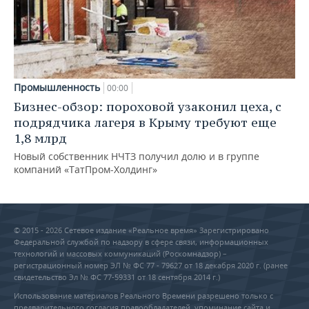
Промышленность
00:00
Бизнес-обзор: пороховой узаконил цеха, с
подрядчика лагеря в Крыму требуют еще
1,8 млрд
Новый собственник НЧТЗ получил долю и в группе
компаний «ТатПром-Холдинг»
© 2015 - 2026 Сетевое издание «Реальное время» Зарегистрировано
Федеральной службой по надзору в сфере связи, информационных
технологий и массовых коммуникаций (Роскомнадзор) –
регистрационный номер ЭЛ № ФС 77 - 79627 от 18 декабря 2020 г. (ранее
свидетельство Эл № ФС 77-59331 от 18 сентября 2014 г.)
Использование материалов Реального Времени разрешено только с
предварительного согласия правообладателей, упоминание сайта и