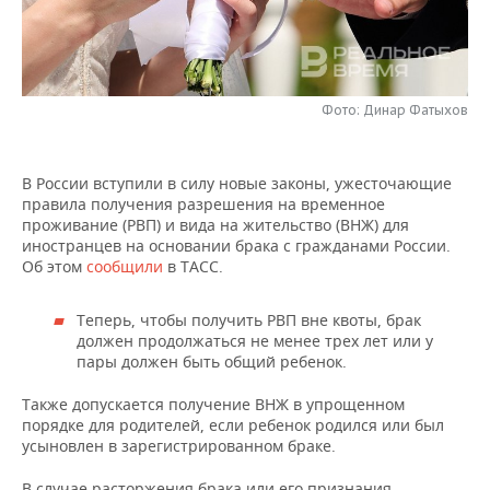
НЕФТЕХИМИЯ
РОЗНИЧНАЯ ТОРГОВЛЯ
НОВОСТИ ТЕХНОЛОГИЙ
МЕРОПРИЯТИЯ
НЕФТЬ
ТРАНСПОРТ
IT
НОВОСТИ МЕРОПРИЯТИЙ
СПОРТ
ОПК
Фото: Динар Фатыхов
УСЛУГИ
МЕДИА
ВЫЕЗДНАЯ РЕДАКЦИЯ
НОВОСТИ СПОРТА
ОБЩЕСТВО
ЭНЕРГЕТИКА
В России вступили в силу новые законы, ужесточающие
ТЕЛЕКОММУНИКАЦИИ
БИЗНЕС-БРАНЧИ
ФУТБОЛ
НОВОСТИ ОБЩЕСТВА
ФОТОГАЛЕРЕЯ
правила получения разрешения на временное
проживание (РВП) и вида на жительство (ВНЖ) для
ONLINE-КОНФЕРЕНЦИИ
ХОККЕЙ
ВЛАСТЬ
СЮЖЕТЫ
иностранцев на основании брака с гражданами России.
Об этом
сообщили
в ТАСС.
ОТКРЫТАЯ ЛЕКЦИЯ
БАСКЕТБОЛ
ИНФРАСТРУКТУРА
СПРАВОЧНИК
Теперь, чтобы получить РВП вне квоты, брак
должен продолжаться не менее трех лет или у
ВОЛЕЙБОЛ
ИСТОРИЯ
СПИСОК ПЕРСОН
ПОЛНАЯ ВЕРСИЯ
пары должен быть общий ребенок.
КИБЕРСПОРТ
КУЛЬТУРА
СПИСОК КОМПАНИЙ
Также допускается получение ВНЖ в упрощенном
порядке для родителей, если ребенок родился или был
ФИГУРНОЕ КАТАНИЕ
МЕДИЦИНА
усыновлен в зарегистрированном браке.
В случае расторжения брака или его признания