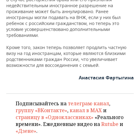
ВОДНЫЕ ВИДЫ СПОРТА
ОБРАЗОВАНИЕ
недействительным иностранное разрешение на
проживание может быть аннулировано. Ранее
ХОККЕЙ С МЯЧОМ
ПРОИСШЕСТВИЯ
иностранцы могли подавать на ВНЖ, если у них был
ребенок с российским гражданством, но теперь это
условие усовершенствовано дополнительными
требованиями.
Кроме того, закон теперь позволяет продлить частную
визу на год иностранцам, которые являются близкими
родственниками граждан России, что увеличивает
возможности для воссоединения с семьей.
Анастасия Фартыгина
Подписывайтесь на
телеграм-канал
,
группу «ВКонтакте»
,
канал в MAX
и
страницу в «Одноклассниках»
«Реального
времени». Ежедневные видео на
Rutube
и
«Дзене»
.