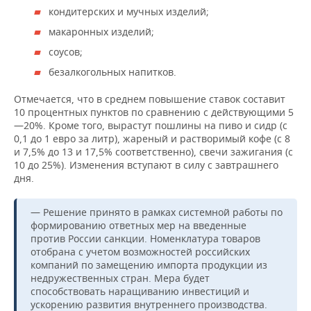
ВОДНЫЕ ВИДЫ СПОРТА
ОБРАЗОВАНИЕ
кондитерских и мучных изделий;
макаронных изделий;
ХОККЕЙ С МЯЧОМ
ПРОИСШЕСТВИЯ
соусов;
безалкогольных напитков.
Отмечается, что в среднем повышение ставок составит
10 процентных пунктов по сравнению с действующими 5
—20%. Кроме того, вырастут пошлины на пиво и сидр (с
0,1 до 1 евро за литр), жареный и растворимый кофе (с 8
и 7,5% до 13 и 17,5% соответственно), свечи зажигания (с
10 до 25%). Изменения вступают в силу с завтрашнего
дня.
— Решение принято в рамках системной работы по
формированию ответных мер на введенные
против России санкции. Номенклатура товаров
отобрана с учетом возможностей российских
компаний по замещению импорта продукции из
недружественных стран. Мера будет
способствовать наращиванию инвестиций и
ускорению развития внутреннего производства.