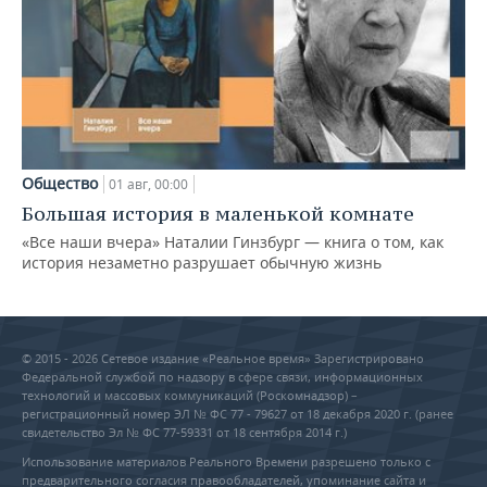
Общество
01 авг, 00:00
Большая история в маленькой комнате
«Все наши вчера» Наталии Гинзбург — книга о том, как
история незаметно разрушает обычную жизнь
© 2015 - 2026 Сетевое издание «Реальное время» Зарегистрировано
Федеральной службой по надзору в сфере связи, информационных
технологий и массовых коммуникаций (Роскомнадзор) –
регистрационный номер ЭЛ № ФС 77 - 79627 от 18 декабря 2020 г. (ранее
свидетельство Эл № ФС 77-59331 от 18 сентября 2014 г.)
Использование материалов Реального Времени разрешено только с
предварительного согласия правообладателей, упоминание сайта и