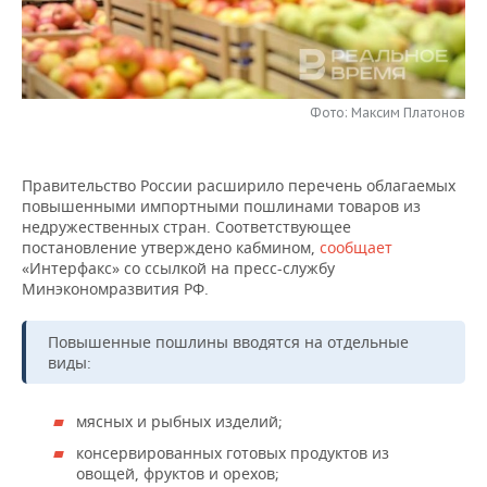
НЕФТЕХИМИЯ
РОЗНИЧНАЯ ТОРГОВЛЯ
НОВОСТИ ТЕХНОЛОГИЙ
МЕРОПРИЯТИЯ
НЕФТЬ
ТРАНСПОРТ
IT
НОВОСТИ МЕРОПРИЯТИЙ
СПОРТ
ОПК
Фото: Максим Платонов
УСЛУГИ
МЕДИА
ВЫЕЗДНАЯ РЕДАКЦИЯ
НОВОСТИ СПОРТА
ОБЩЕСТВО
ЭНЕРГЕТИКА
Правительство России расширило перечень облагаемых
ТЕЛЕКОММУНИКАЦИИ
БИЗНЕС-БРАНЧИ
ФУТБОЛ
НОВОСТИ ОБЩЕСТВА
ФОТОГАЛЕРЕЯ
повышенными импортными пошлинами товаров из
недружественных стран. Соответствующее
ONLINE-КОНФЕРЕНЦИИ
ХОККЕЙ
ВЛАСТЬ
СЮЖЕТЫ
постановление утверждено кабмином,
сообщает
«Интерфакс» со ссылкой на пресс-службу
Минэкономразвития РФ.
ОТКРЫТАЯ ЛЕКЦИЯ
БАСКЕТБОЛ
ИНФРАСТРУКТУРА
СПРАВОЧНИК
ВОЛЕЙБОЛ
ИСТОРИЯ
СПИСОК ПЕРСОН
ПОЛНАЯ ВЕРСИЯ
Повышенные пошлины вводятся на отдельные
виды:
КИБЕРСПОРТ
КУЛЬТУРА
СПИСОК КОМПАНИЙ
мясных и рыбных изделий;
ФИГУРНОЕ КАТАНИЕ
МЕДИЦИНА
консервированных готовых продуктов из
овощей, фруктов и орехов;