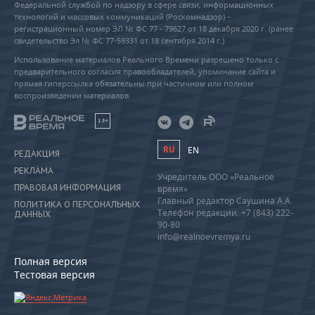
Федеральной службой по надзору в сфере связи, информационных
технологий и массовых коммуникаций (Роскомнадзор) –
регистрационный номер ЭЛ № ФС 77 - 79627 от 18 декабря 2020 г. (ранее
свидетельство Эл № ФС 77-59331 от 18 сентября 2014 г.)
Использование материалов Реального Времени разрешено только с
предварительного согласия правообладателей, упоминание сайта и
прямая гиперссылка обязательны при частичном или полном
воспроизведении материалов.
18+
RU
EN
РЕДАКЦИЯ
РЕКЛАМА
Учредитель ООО «Реальное
ПРАВОВАЯ ИНФОРМАЦИЯ
время»
Главный редактор Саушина А.А.
ПОЛИТИКА О ПЕРСОНАЛЬНЫХ
Телефон редакции: +7 (843) 222-
ДАННЫХ
90-80
info@realnoevremya.ru
Полная версия
Тестовая версия