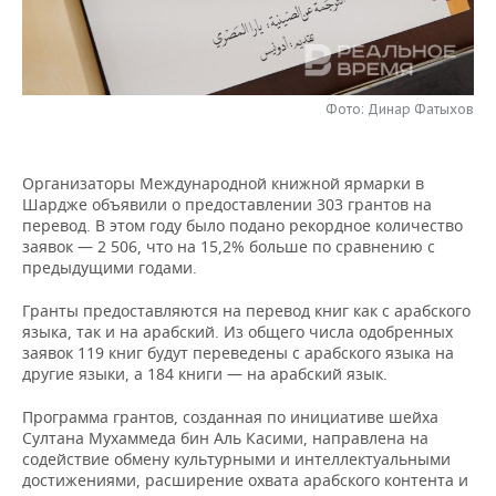
НЕФТЕХИМИЯ
РОЗНИЧНАЯ ТОРГОВЛЯ
НОВОСТИ ТЕХНОЛОГИЙ
МЕРОПРИЯТИЯ
НЕФТЬ
ТРАНСПОРТ
IT
НОВОСТИ МЕРОПРИЯТИЙ
СПОРТ
ОПК
Фото: Динар Фатыхов
УСЛУГИ
МЕДИА
ВЫЕЗДНАЯ РЕДАКЦИЯ
НОВОСТИ СПОРТА
ОБЩЕСТВО
ЭНЕРГЕТИКА
Организаторы Международной книжной ярмарки в
ТЕЛЕКОММУНИКАЦИИ
БИЗНЕС-БРАНЧИ
ФУТБОЛ
НОВОСТИ ОБЩЕСТВА
ФОТОГАЛЕРЕЯ
Шардже объявили о предоставлении 303 грантов на
перевод. В этом году было подано рекордное количество
ONLINE-КОНФЕРЕНЦИИ
ХОККЕЙ
ВЛАСТЬ
СЮЖЕТЫ
заявок — 2 506, что на 15,2% больше по сравнению с
предыдущими годами.
ОТКРЫТАЯ ЛЕКЦИЯ
БАСКЕТБОЛ
ИНФРАСТРУКТУРА
СПРАВОЧНИК
Гранты предоставляются на перевод книг как с арабского
языка, так и на арабский. Из общего числа одобренных
ВОЛЕЙБОЛ
ИСТОРИЯ
СПИСОК ПЕРСОН
ПОЛНАЯ ВЕРСИЯ
заявок 119 книг будут переведены с арабского языка на
другие языки, а 184 книги — на арабский язык.
КИБЕРСПОРТ
КУЛЬТУРА
СПИСОК КОМПАНИЙ
Программа грантов, созданная по инициативе шейха
Султана Мухаммеда бин Аль Касими, направлена на
ФИГУРНОЕ КАТАНИЕ
МЕДИЦИНА
содействие обмену культурными и интеллектуальными
достижениями, расширение охвата арабского контента и