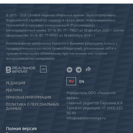
© 2015 - 2026 Сетевое издание «Реальное время» Зарегистрировано
Федеральной службой по надзору в сфере связи, информационных
технологий и массовых коммуникаций (Роскомнадзор) –
регистрационный номер ЭЛ № ФС 77 - 79627 от 18 декабря 2020 г. (ранее
свидетельство Эл № ФС 77-59331 от 18 сентября 2014 г.)
Использование материалов Реального Времени разрешено только с
предварительного согласия правообладателей, упоминание сайта и
прямая гиперссылка обязательны при частичном или полном
воспроизведении материалов.
18+
RU
EN
РЕДАКЦИЯ
РЕКЛАМА
Учредитель ООО «Реальное
ПРАВОВАЯ ИНФОРМАЦИЯ
время»
Главный редактор Саушина А.А.
ПОЛИТИКА О ПЕРСОНАЛЬНЫХ
Телефон редакции: +7 (843) 222-
ДАННЫХ
90-80
info@realnoevremya.ru
Полная версия