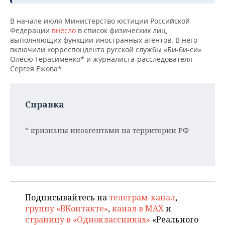
НЕФТЕХИМИЯ
РОЗНИЧНАЯ ТОРГОВЛЯ
НОВОСТИ ТЕХНОЛОГИЙ
МЕРОПРИЯТИЯ
В начале июля Министерство юстиции Российской
НЕФТЬ
Федерации
внесло
в список физических лиц,
выполняющих функции иностранных агентов. В него
ТРАНСПОРТ
IT
НОВОСТИ МЕРОПРИЯТИЙ
СПОРТ
ОПК
включили корреспондента русской службы «Би-би-си»
Олесю Герасименко* и журналиста-расследователя
УСЛУГИ
МЕДИА
ВЫЕЗДНАЯ РЕДАКЦИЯ
НОВОСТИ СПОРТА
ОБЩЕСТВО
Сергея Ежова*.
ЭНЕРГЕТИКА
ТЕЛЕКОММУНИКАЦИИ
БИЗНЕС-БРАНЧИ
ФУТБОЛ
НОВОСТИ ОБЩЕСТВА
ФОТОГАЛЕРЕЯ
Справка
ONLINE-КОНФЕРЕНЦИИ
ХОККЕЙ
ВЛАСТЬ
СЮЖЕТЫ
* признаны иноагентами на территории РФ
ОТКРЫТАЯ ЛЕКЦИЯ
БАСКЕТБОЛ
ИНФРАСТРУКТУРА
СПРАВОЧНИК
ВОЛЕЙБОЛ
ИСТОРИЯ
СПИСОК ПЕРСОН
ПОЛНАЯ ВЕРСИЯ
КИБЕРСПОРТ
КУЛЬТУРА
СПИСОК КОМПАНИЙ
Подписывайтесь на
телеграм-канал
,
ФИГУРНОЕ КАТАНИЕ
МЕДИЦИНА
группу «ВКонтакте»
,
канал в MAX
и
страницу в «Одноклассниках»
«Реального