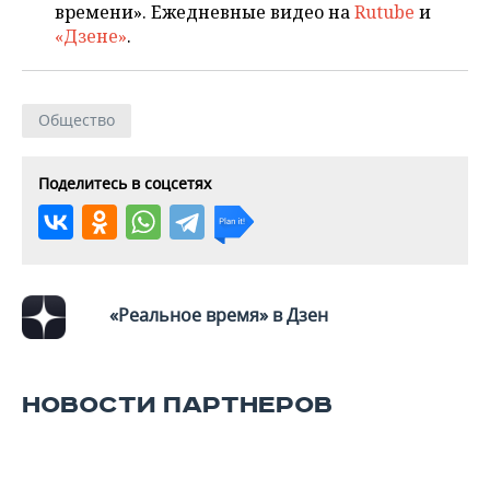
ВОДНЫЕ ВИДЫ СПОРТА
ОБРАЗОВАНИЕ
времени». Ежедневные видео на
Rutube
и
«Дзене»
.
ХОККЕЙ С МЯЧОМ
ПРОИСШЕСТВИЯ
Общество
Поделитесь в соцсетях
«Реальное время» в Дзен
НОВОСТИ ПАРТНЕРОВ