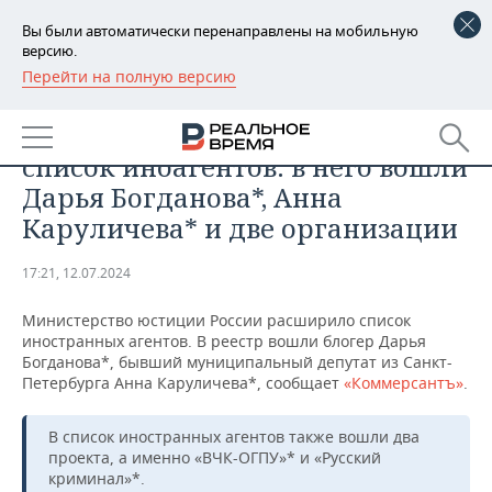
Вы были автоматически перенаправлены на мобильную
версию.
Перейти на полную версию
РЕГИОНЫ
ОБЩЕСТВО
Минюст России расширил
БАШКОРТОСТАН
НОВОСТИ
список иноагентов: в него вошли
ТАТАРСТАН
АНАЛИТИКА
Дарья Богданова*, Анна
Каруличева* и две организации
УДМУРТИЯ
НОВОСТИ АНАЛИТИКИ
ЭКОНОМИКА
17:21, 12.07.2024
ДЕКЛАРАЦИИ О ДОХОДАХ
НОВОСТИ ЭКОНОМИКИ
ПРОМЫШЛЕННОСТЬ
Министерство юстиции России расширило список
КОРОЛИ ГОСЗАКАЗА ПФО
ФИНАНСЫ
НОВОСТИ
НЕДВИЖИМОСТЬ
иностранных агентов. В реестр вошли блогер Дарья
ПРОМЫШЛЕННОСТИ
Богданова*, бывший муниципальный депутат из Санкт-
ВУЗЫ ТАТАРСТАНА
БАНКИ
НОВОСТИ НЕДВИЖИМОСТИ
АВТО
Петербурга Анна Каруличева*, сообщает
«Коммерсантъ»
.
АГРОПРОМ
КОМУ ПРИНАДЛЕЖАТ
БЮДЖЕТ
НОВОСТИ АВТО
БИЗНЕС
В список иностранных агентов также вошли два
ТОРГОВЫЕ ЦЕНТРЫ
МАШИНОСТРОЕНИЕ
проекта, а именно «ВЧК-ОГПУ»* и «Русский
ТАТАРСТАНА
криминал»*.
ИНВЕСТИЦИИ
НОВОСТИ БИЗНЕСА
ТЕХНОЛОГИИ