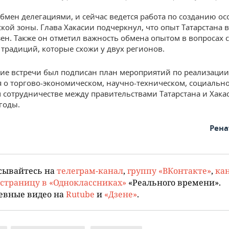
обмен делегациями, и сейчас ведется работа по созданию о
кой зоны. Глава Хакасии подчеркнул, что опыт Татарстана в
зен. Также он отметил важность обмена опытом в вопросах 
 традиций, которые схожи у двух регионов.
ие встречи был подписан план мероприятий по реализации
 о торгово-экономическом, научно-техническом, социальн
 сотрудничестве между правительствами Татарстана и Хака
годы.
Рена
сывайтесь на
телеграм-канал
,
группу «ВКонтакте»
,
кан
страницу в «Одноклассниках»
«Реального времени».
евные видео на
Rutube
и
«Дзене»
.