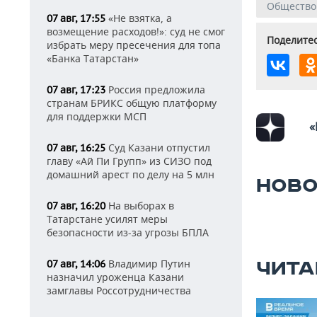
Общество
«Не взятка, а
07 авг, 17:55
возмещение расходов!»: суд не смог
Поделитес
избрать меру пресечения для топа
«Банка Татарстан»
Россия предложила
07 авг, 17:23
странам БРИКС общую платформу
для поддержки МСП
«
Суд Казани отпустил
07 авг, 16:25
главу «Ай Пи Групп» из СИЗО под
домашний арест по делу на 5 млн
НОВО
На выборах в
07 авг, 16:20
Татарстане усилят меры
безопасности из-за угрозы БПЛА
Владимир Путин
ЧИТА
07 авг, 14:06
назначил уроженца Казани
замглавы Россотрудничества