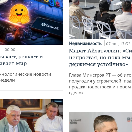
Недвижимость
07 авг, 17:32
и
00:00
Марат Айзатуллин: «С
ывает, решает и
непростая, но пока мы
ивает мир
держимся устойчиво»
хнологические новости
Глава Минстроя РТ — об ито
недели
полугодия у строителей, па
продаж новостроек и новом 
сделок