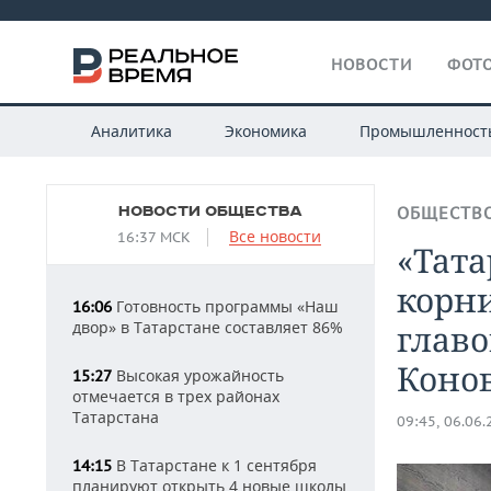
НОВОСТИ
ФОТО
Аналитика
Экономика
Промышленност
НОВОСТИ ОБЩЕСТВА
ОБЩЕСТВ
Все новости
16:37 МСК
«Тата
корни
Готовность программы «Наш
16:06
двор» в Татарстане составляет 86%
глав
Коно
Высокая урожайность
15:27
отмечается в трех районах
Татарстана
09:45, 06.06
В Татарстане к 1 сентября
14:15
планируют открыть 4 новые школы