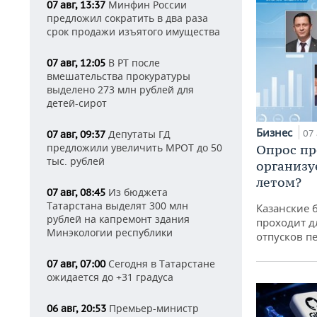
Минфин России
07 авг, 13:37
предложил сократить в два раза
срок продажи изъятого имущества
В РТ после
07 авг, 12:05
вмешательства прокуратуры
выделено 273 млн рублей для
детей-сирот
Бизнес
Депутаты ГД
07 
07 авг, 09:37
предложили увеличить МРОТ до 50
Опрос пр
тыс. рублей
организу
летом?
Из бюджета
07 авг, 08:45
Татарстана выделят 300 млн
Казанские 
рублей на капремонт здания
проходит д
Минэкологии республики
отпусков п
Сегодня в Татарстане
07 авг, 07:00
ожидается до +31 градуса
Премьер-министр
06 авг, 20:53