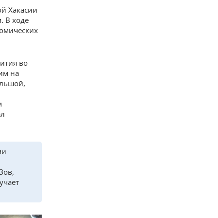
ой Хакасии
. В ходе
номических
ития во
им на
ольшой,
м
ал
ми
Зов,
учает