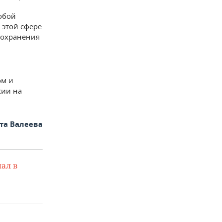
собой
 этой сфере
сохранения
ом и
сии на
та Валеева
ал в