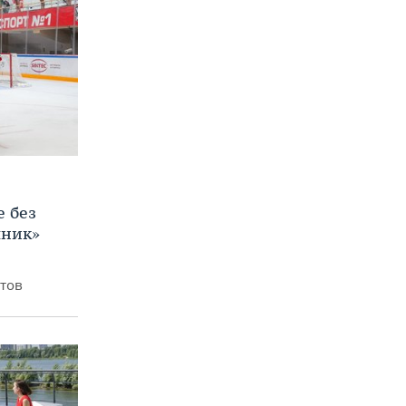
е без
яник»
итов