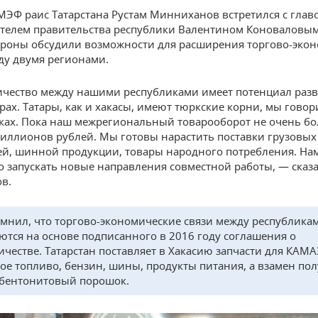
МЭФ раис Татарстана Рустам Минниханов встретился с глав
телем правительства республики Валентином Коноваловым
ороны обсудили возможности для расширения торгово-эко
ду двумя регионами.
чество между нашими республиками имеет потенциал разв
рах. Татары, как и хакасы, имеют тюркские корни, мы говор
ках. Пока наш межрегиональный товарооборот не очень б
миллионов рублей. Мы готовы нарастить поставки грузовых
й, шинной продукции, товары народного потребления. На
 запускать новые направления совместной работы, — сказ
в.
мнил, что торгово-экономические связи между республика
ются на основе подписанного в 2016 году соглашения о
ичестве. Татарстан поставляет в Хакасию запчасти для КАМА
ое топливо, бензин, шины, продукты питания, а взамен пол
 бентонитовый порошок.