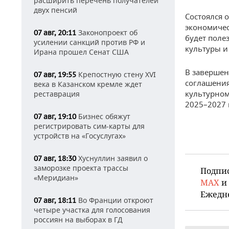
расширить перечень получателей
двух пенсий
Состоялся 
экономичес
Законопроект об
07 авг, 20:11
будет поле
усилении санкций против РФ и
культуры и
Ирана прошел Сенат США
В завершен
Крепостную стену XVI
07 авг, 19:55
соглашения
века в Казанском кремле ждет
культурном
реставрация
2025–2027 
Бизнес обяжут
07 авг, 19:10
регистрировать сим-карты для
устройств на «Госуслугах»
Хуснуллин заявил о
07 авг, 18:30
заморозке проекта трассы
Подпи
«Меридиан»
MAX
и
Ежедн
Во Франции откроют
07 авг, 18:11
четыре участка для голосования
россиян на выборах в ГД