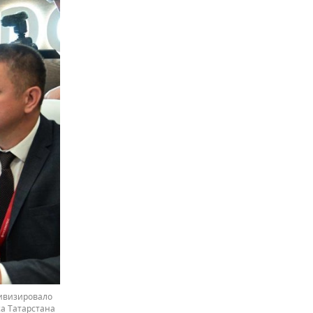
тивизировало
а Татарстана