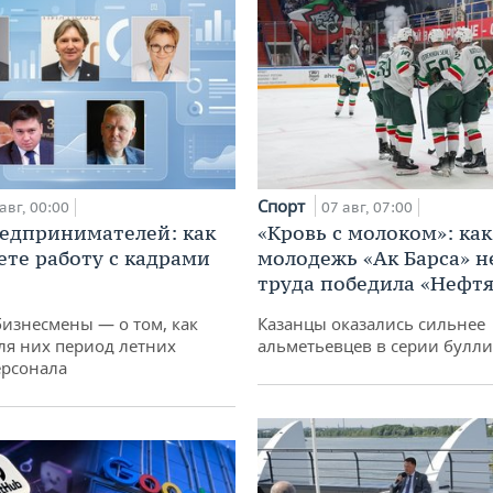
Спорт
авг, 00:00
07 авг, 07:00
едпринимателей: как
«Кровь с молоком»: как
ете работу с кадрами
молодежь «Ак Барса» н
труда победила «Нефт
бизнесмены — о том, как
Казанцы оказались сильнее
ля них период летних
альметьевцев в серии булл
ерсонала