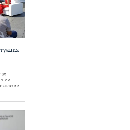
итуация
гах
дении
всплеске