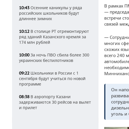
В рамках П
Осенние каникулы у ряда
10:43
— председа
российских школьников будут
встречи ст
длиннее зимних
связей меж
В столице РТ отремонтируют
10:12
ряд зданий Казанского кремля за
— Сотрудни
174 млн рублей
многих сфе
схожих язы
За ночь ПВО сбила более 300
10:00
всего 240 
украинских беспилотников
автомобиле
необходимо
Школьники в России с 1
09:22
Миннихано
сентября будут учиться по новой
программе
Он напо
развива
В аэропорту Казани
08:38
сотрудн
задерживаются 30 рейсов на вылет
и прилет
дизельн
уголь и