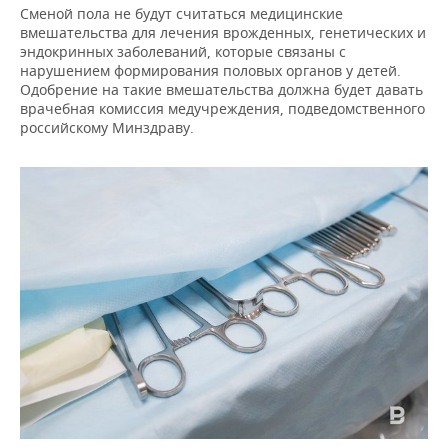
НЕФТЕХИМИЯ
Сменой пола не будут считаться медицинские
вмешательства для лечения врожденных, генетических и
РОЗНИЧНАЯ ТОРГОВЛЯ
НОВОСТИ ТЕХНОЛОГИЙ
МЕРОПРИЯТИЯ
эндокринных заболеваний, которые связаны с
НЕФТЬ
нарушением формирования половых органов у детей.
ТРАНСПОРТ
IT
НОВОСТИ МЕРОПРИЯТИЙ
СПОРТ
Одобрение на такие вмешательства должна будет давать
ОПК
врачебная комиссия медучреждения, подведомственного
российскому Минздраву.
УСЛУГИ
МЕДИА
ВЫЕЗДНАЯ РЕДАКЦИЯ
НОВОСТИ СПОРТА
ОБЩЕСТВО
ЭНЕРГЕТИКА
ТЕЛЕКОММУНИКАЦИИ
БИЗНЕС-БРАНЧИ
ФУТБОЛ
НОВОСТИ ОБЩЕСТВА
ФОТОГАЛЕРЕЯ
ONLINE-КОНФЕРЕНЦИИ
ХОККЕЙ
ВЛАСТЬ
СЮЖЕТЫ
ОТКРЫТАЯ ЛЕКЦИЯ
БАСКЕТБОЛ
ИНФРАСТРУКТУРА
СПРАВОЧНИК
ВОЛЕЙБОЛ
ИСТОРИЯ
СПИСОК ПЕРСОН
ПОЛНАЯ ВЕРСИЯ
КИБЕРСПОРТ
КУЛЬТУРА
СПИСОК КОМПАНИЙ
ФИГУРНОЕ КАТАНИЕ
МЕДИЦИНА