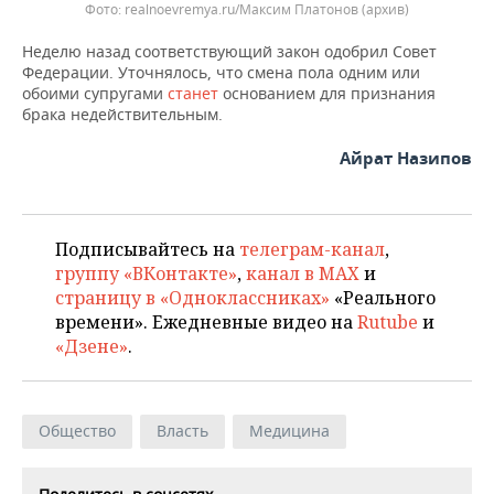
ВОДНЫЕ ВИДЫ СПОРТА
ОБРАЗОВАНИЕ
realnoevremya.ru/Максим Платонов (архив)
Неделю назад соответствующий закон одобрил Совет
ХОККЕЙ С МЯЧОМ
ПРОИСШЕСТВИЯ
Федерации. Уточнялось, что смена пола одним или
обоими супругами
станет
основанием для признания
брака недействительным.
Айрат Назипов
Подписывайтесь на
телеграм-канал
,
группу «ВКонтакте»
,
канал в MAX
и
страницу в «Одноклассниках»
«Реального
времени». Ежедневные видео на
Rutube
и
«Дзене»
.
Общество
Власть
Медицина