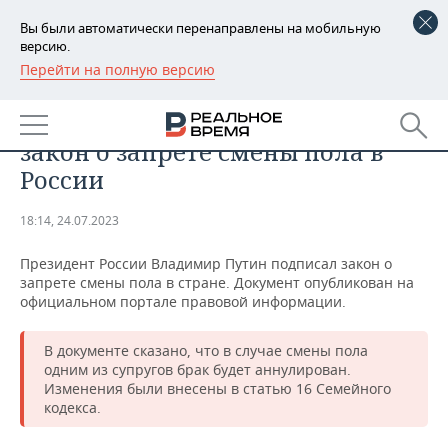
Вы были автоматически перенаправлены на мобильную
версию.
Перейти на полную версию
РЕГИОНЫ
ОБЩЕСТВО
Владимир Путин подписал
БАШКОРТОСТАН
НОВОСТИ
закон о запрете смены пола в
ТАТАРСТАН
АНАЛИТИКА
России
УДМУРТИЯ
НОВОСТИ АНАЛИТИКИ
ЭКОНОМИКА
18:14, 24.07.2023
ДЕКЛАРАЦИИ О ДОХОДАХ
НОВОСТИ ЭКОНОМИКИ
ПРОМЫШЛЕННОСТЬ
Президент России Владимир Путин подписал закон о
запрете смены пола в стране. Документ опубликован на
КОРОЛИ ГОСЗАКАЗА ПФО
ФИНАНСЫ
НОВОСТИ
НЕДВИЖИМОСТЬ
официальном портале правовой информации.
ПРОМЫШЛЕННОСТИ
ВУЗЫ ТАТАРСТАНА
БАНКИ
НОВОСТИ НЕДВИЖИМОСТИ
АВТО
В документе сказано, что в случае смены пола
АГРОПРОМ
одним из супругов брак будет аннулирован.
Изменения были внесены в статью 16 Семейного
КОМУ ПРИНАДЛЕЖАТ
БЮДЖЕТ
НОВОСТИ АВТО
БИЗНЕС
ТОРГОВЫЕ ЦЕНТРЫ
МАШИНОСТРОЕНИЕ
кодекса.
ТАТАРСТАНА
ИНВЕСТИЦИИ
НОВОСТИ БИЗНЕСА
ТЕХНОЛОГИИ