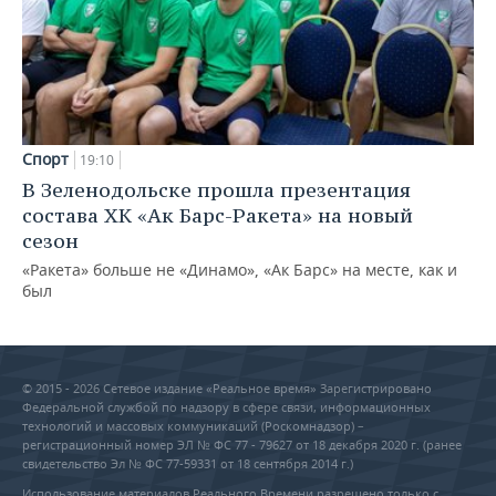
Спорт
19:10
В Зеленодольске прошла презентация
состава ХК «Ак Барс-Ракета» на новый
сезон
«Ракета» больше не «Динамо», «Ак Барс» на месте, как и
был
© 2015 - 2026 Сетевое издание «Реальное время» Зарегистрировано
Федеральной службой по надзору в сфере связи, информационных
технологий и массовых коммуникаций (Роскомнадзор) –
регистрационный номер ЭЛ № ФС 77 - 79627 от 18 декабря 2020 г. (ранее
свидетельство Эл № ФС 77-59331 от 18 сентября 2014 г.)
Использование материалов Реального Времени разрешено только с