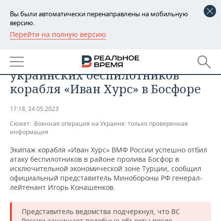
Вы были автоматически перенаправлены на мобильную
версию.
Перейти на полную версию
РЕГИОНЫ
ОБЩЕСТВО
Минобороны сообщило об атаке
БАШКОРТОСТАН
НОВОСТИ
украинских беспилотников
ТАТАРСТАН
АНАЛИТИКА
корабля «Иван Хурс» в Босфоре
УДМУРТИЯ
НОВОСТИ АНАЛИТИКИ
ЭКОНОМИКА
17:18, 24.05.2023
Сюжет:
Военная операция на Украине: только проверенная
ДЕКЛАРАЦИИ О ДОХОДАХ
НОВОСТИ ЭКОНОМИКИ
ПРОМЫШЛЕННОСТЬ
информация
КОРОЛИ ГОСЗАКАЗА ПФО
ФИНАНСЫ
НОВОСТИ
НЕДВИЖИМОСТЬ
Экипаж корабля «Иван Хурс» ВМФ России успешно отбил
ПРОМЫШЛЕННОСТИ
атаку беспилотников в районе пролива Босфор в
исключительной экономической зоне Турции, сообщил
ВУЗЫ ТАТАРСТАНА
БАНКИ
НОВОСТИ НЕДВИЖИМОСТИ
АВТО
официальный представитель Минобороны РФ генерал-
АГРОПРОМ
лейтенант Игорь Конашенков.
КОМУ ПРИНАДЛЕЖАТ
БЮДЖЕТ
НОВОСТИ АВТО
БИЗНЕС
ТОРГОВЫЕ ЦЕНТРЫ
МАШИНОСТРОЕНИЕ
ТАТАРСТАНА
Представитель ведомства подчеркнул, что ВС
ИНВЕСТИЦИИ
НОВОСТИ БИЗНЕСА
ТЕХНОЛОГИИ
России защищает подобные объекты после