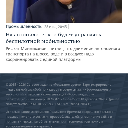
Промышленность
28 июл, 20:45
На автопилоте: кто будет управлять
беспилотной мобильностью
Рифкат Минниханов считает, что движение автономного
транспорта на шоссе, воде и в воздухе надо
координировать с единой платформы
© 2015 - 2026 Сетевое издание «Реальное время» Зарегистрировано
Федеральной службой по надзору в сфере связи, информационных
технологий и массовых коммуникаций (Роскомнадзор) –
регистрационный номер ЭЛ № ФС 77 - 79627 от 18 декабря 2020 г. (ранее
свидетельство Эл № ФС 77-59331 от 18 сентября 2014 г.)
Использование материалов Реального Времени разрешено только с
предварительного согласия правообладателей, упоминание сайта и
прямая гиперссылка обязательны при частичном или полном
воспроизведении материалов.