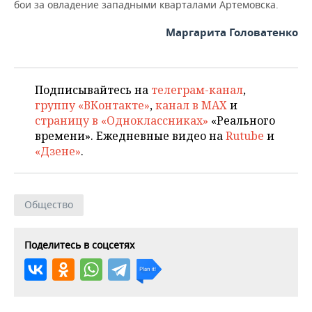
ВОДНЫЕ ВИДЫ СПОРТА
ОБРАЗОВАНИЕ
бои за овладение западными кварталами Артемовска.
Маргарита Головатенко
ХОККЕЙ С МЯЧОМ
ПРОИСШЕСТВИЯ
Подписывайтесь на
телеграм-канал
,
группу «ВКонтакте»
,
канал в MAX
и
страницу в «Одноклассниках»
«Реального
времени». Ежедневные видео на
Rutube
и
«Дзене»
.
Общество
Поделитесь в соцсетях