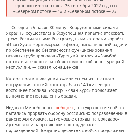
НЕФТЕХИМИЯ
террористического акта 26 сентября 2022 года на
РОЗНИЧНАЯ ТОРГОВЛЯ
НОВОСТИ ТЕХНОЛОГИЙ
МЕРОПРИЯТИЯ
«Северном потоке — 1» и «Северном потоке — 2».
НЕФТЬ
ТРАНСПОРТ
IT
НОВОСТИ МЕРОПРИЯТИЙ
СПОРТ
— Сегодня в 5 часов 30 минут Вооруженными силами
ОПК
Украины осуществлена безуспешная попытка атаковать
УСЛУГИ
МЕДИА
ВЫЕЗДНАЯ РЕДАКЦИЯ
НОВОСТИ СПОРТА
ОБЩЕСТВО
тремя беспилотными быстроходными катерами корабль
ЭНЕРГЕТИКА
«Иван Хурс» Черноморского флота, выполняющий задачи
по обеспечению безопасности функционирования
ТЕЛЕКОММУНИКАЦИИ
БИЗНЕС-БРАНЧИ
ФУТБОЛ
НОВОСТИ ОБЩЕСТВА
ФОТОГАЛЕРЕЯ
газовых трубопроводов «Турецкий поток» и «Голубой
поток» в исключительной экономической зоне Турецкой
ONLINE-КОНФЕРЕНЦИИ
ХОККЕЙ
ВЛАСТЬ
СЮЖЕТЫ
Республики, — сказал Конашенков.
Катера противника уничтожили огнем из штатного
ОТКРЫТАЯ ЛЕКЦИЯ
БАСКЕТБОЛ
ИНФРАСТРУКТУРА
СПРАВОЧНИК
вооружения российского корабля в 140 км северо-
восточнее пролива Босфор. «Иван Хурс» продолжает
ВОЛЕЙБОЛ
ИСТОРИЯ
СПИСОК ПЕРСОН
ПОЛНАЯ ВЕРСИЯ
выполнение поставленных задач.
КИБЕРСПОРТ
КУЛЬТУРА
СПИСОК КОМПАНИЙ
Недавно Минобороны
сообщило
, что украинские войска
пытались прорвать оборону российских подразделений в
районе Артемовска. Штурмовые отряды на Соледаро-
ФИГУРНОЕ КАТАНИЕ
МЕДИЦИНА
Артемовском направлении при поддержке
подразделений Воздушно-десантных войск продолжили