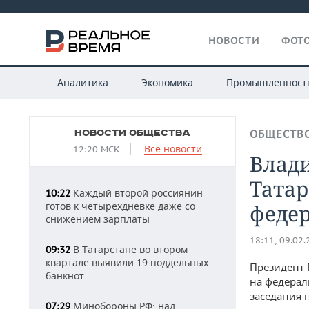
НОВОСТИ
ФОТО
Аналитика
Экономика
Промышленност
НОВОСТИ ОБЩЕСТВА
ОБЩЕСТВ
Все новости
12:20 МСК
Влад
Татар
Каждый второй россиянин
10:22
готов к четырехдневке даже со
феде
снижением зарплаты
18:11, 09.02
В Татарстане во втором
09:32
квартале выявили 19 поддельных
Президент 
банкнот
на федерал
заседания 
Минобороны РФ: над
07:29