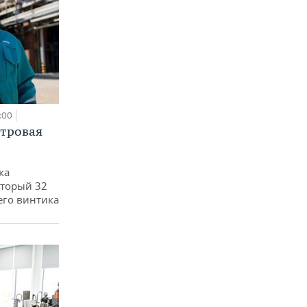
:00
етровая
ка
оторый 32
его винтика