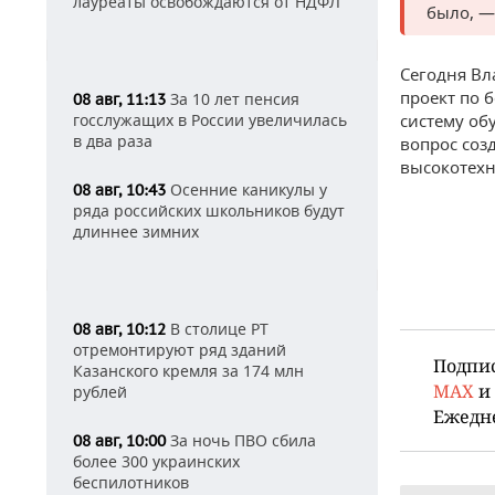
лауреаты освобождаются от НДФЛ
было, —
Сегодня Вл
проект по 
За 10 лет пенсия
08 авг, 11:13
госслужащих в России увеличилась
систему об
в два раза
вопрос соз
высокотехн
Осенние каникулы у
08 авг, 10:43
ряда российских школьников будут
длиннее зимних
В столице РТ
08 авг, 10:12
отремонтируют ряд зданий
Подпи
Казанского кремля за 174 млн
MAX
и
рублей
Ежедн
За ночь ПВО сбила
08 авг, 10:00
более 300 украинских
беспилотников