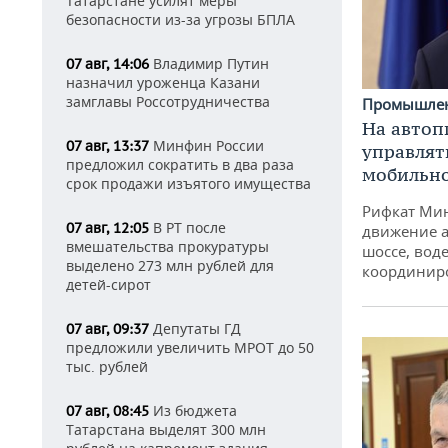
Татарстане усилят меры
безопасности из-за угрозы БПЛА
Владимир Путин
07 авг, 14:06
назначил уроженца Казани
замглавы Россотрудничества
Промышле
На автоп
Минфин России
07 авг, 13:37
управлят
предложил сократить в два раза
мобильн
срок продажи изъятого имущества
Рифкат Мин
В РТ после
07 авг, 12:05
движение а
вмешательства прокуратуры
шоссе, воде
выделено 273 млн рублей для
координир
детей-сирот
Депутаты ГД
07 авг, 09:37
предложили увеличить МРОТ до 50
тыс. рублей
Из бюджета
07 авг, 08:45
Татарстана выделят 300 млн