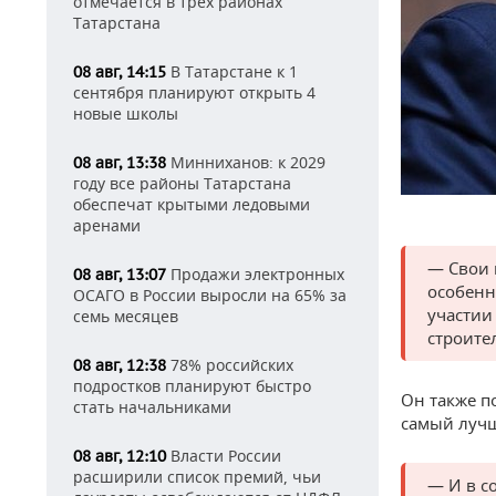
отмечается в трех районах
Татарстана
В Татарстане к 1
08 авг, 14:15
сентября планируют открыть 4
новые школы
Минниханов: к 2029
08 авг, 13:38
году все районы Татарстана
обеспечат крытыми ледовыми
аренами
— Свои 
Продажи электронных
08 авг, 13:07
особенн
ОСАГО в России выросли на 65% за
участии
семь месяцев
строите
78% российских
08 авг, 12:38
подростков планируют быстро
Он также п
стать начальниками
самый лучш
Власти России
08 авг, 12:10
расширили список премий, чьи
— И в с