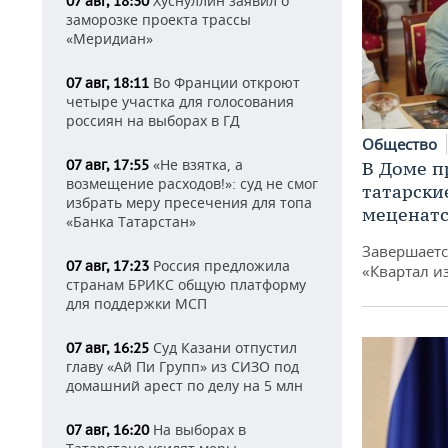
Хуснуллин заявил о
07 авг, 18:30
заморозке проекта трассы
«Меридиан»
Во Франции откроют
07 авг, 18:11
четыре участка для голосования
россиян на выборах в ГД
Общество
«Не взятка, а
07 авг, 17:55
В Доме п
возмещение расходов!»: суд не смог
татарски
избрать меру пресечения для топа
меценатс
«Банка Татарстан»
Завершаетс
Россия предложила
07 авг, 17:23
«Квартал и
странам БРИКС общую платформу
для поддержки МСП
Суд Казани отпустил
07 авг, 16:25
главу «Ай Пи Групп» из СИЗО под
домашний арест по делу на 5 млн
На выборах в
07 авг, 16:20