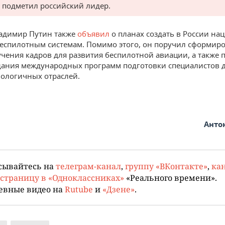
 подметил российский лидер.
адимир Путин также
объявил
о планах создать в России н
беспилотным системам. Помимо этого, он поручил сформир
учения кадров для развития беспилотной авиации, а также 
дания международных программ подготовки специалистов 
ологичных отраслей.
Анто
сывайтесь на
телеграм-канал
,
группу «ВКонтакте»
,
кан
страницу в «Одноклассниках»
«Реального времени».
евные видео на
Rutube
и
«Дзене»
.