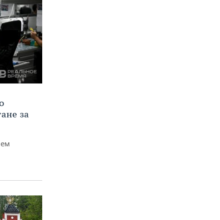
о
тане за
чем