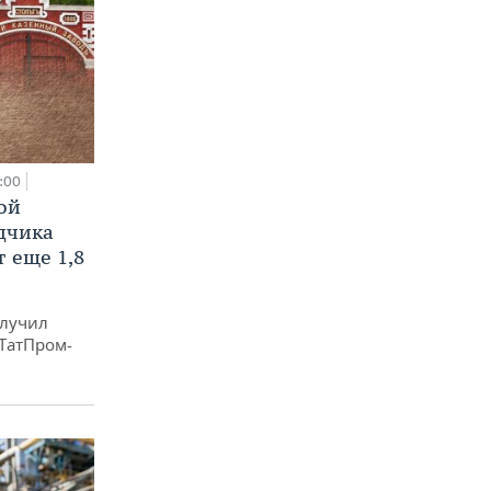
:00
ой
ядчика
 еще 1,8
олучил
«ТатПром-