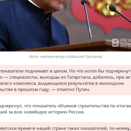
Фото: realnoevremya.ru/Максим Платонов
показатели поднимает в целом. Но что хотел бы подчеркнут
о — специалисты, выходцы из Татарстана, добились, при а
 всего комплекса, выдающихся результатов в жилищном
льстве в прошлом году, — отметил Путин.
одчеркнул, что показатель объемов строительства по итогам
ий за всю новейшую историю России.
оветское время в нашей стране таких показателей, по-моему,