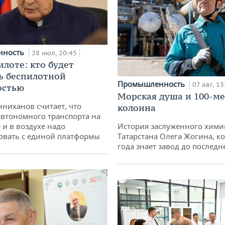
нность
28 июл, 20:45
илоте: кто будет
ь беспилотной
Промышленность
07 авг, 13
остью
Морская душа и 100-м
ниханов считает, что
колонна
втономного транспорта на
 и в воздухе надо
История заслуженного хими
овать с единой платформы
Татарстана Олега Жогина, к
года знает завод до последн