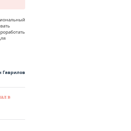
ациональный
овать
проработать
для
н Гаврилов
ал в