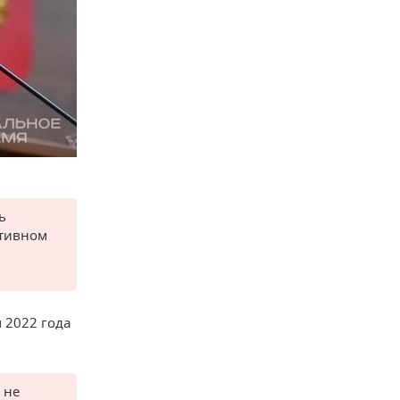
ь
ктивном
 2022 года
 не