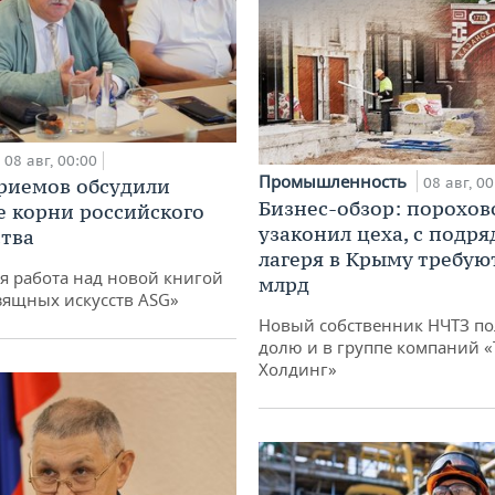
08 авг, 00:00
Промышленность
риемов обсудили
08 авг, 00
Бизнес-обзор: порохов
е корни российского
узаконил цеха, с подр
тва
лагеря в Крыму требуют
я работа над новой книгой
млрд
зящных искусств ASG»
Новый собственник НЧТЗ п
долю и в группе компаний 
Холдинг»