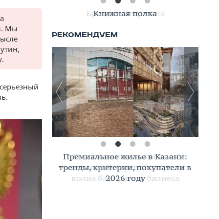
Книжная полка
на
и. Мы
мысле
утин,
.
 серьезный
ль.
Премиальное жилье в Казани:
тренды, критерии, покупатели в
2026 году