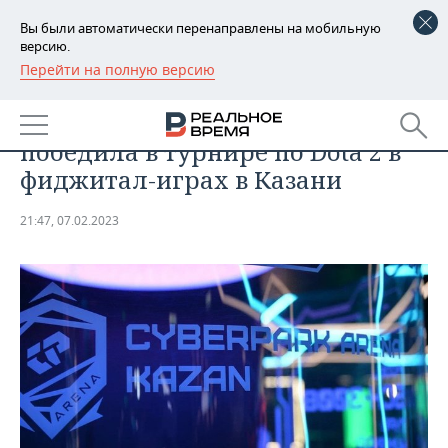
Вы были автоматически перенаправлены на мобильную
версию.
Перейти на полную версию
РЕГИОНЫ
СПОРТ
Российская команда One Move
БАШКОРТОСТАН
НОВОСТИ
победила в турнире по Dota 2 в
ТАТАРСТАН
АНАЛИТИКА
фиджитал-играх в Казани
УДМУРТИЯ
НОВОСТИ АНАЛИТИКИ
ЭКОНОМИКА
21:47, 07.02.2023
ДЕКЛАРАЦИИ О ДОХОДАХ
НОВОСТИ ЭКОНОМИКИ
ПРОМЫШЛЕННОСТЬ
КОРОЛИ ГОСЗАКАЗА ПФО
ФИНАНСЫ
НОВОСТИ
НЕДВИЖИМОСТЬ
ПРОМЫШЛЕННОСТИ
ВУЗЫ ТАТАРСТАНА
БАНКИ
НОВОСТИ НЕДВИЖИМОСТИ
АВТО
АГРОПРОМ
КОМУ ПРИНАДЛЕЖАТ
БЮДЖЕТ
НОВОСТИ АВТО
БИЗНЕС
ТОРГОВЫЕ ЦЕНТРЫ
МАШИНОСТРОЕНИЕ
ТАТАРСТАНА
ИНВЕСТИЦИИ
НОВОСТИ БИЗНЕСА
ТЕХНОЛОГИИ