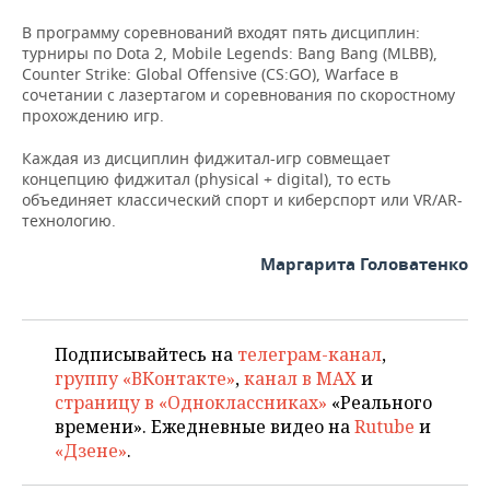
ВОДНЫЕ ВИДЫ СПОРТА
ОБРАЗОВАНИЕ
В программу соревнований входят пять дисциплин:
ХОККЕЙ С МЯЧОМ
ПРОИСШЕСТВИЯ
турниры по Dota 2, Mobile Legends: Bang Bang (MLBB),
Counter Strike: Global Offensive (CS:GO), Warface в
сочетании с лазертагом и соревнования по скоростному
прохождению игр.
Каждая из дисциплин фиджитал-игр совмещает
концепцию фиджитал (physical + digital), то есть
объединяет классический спорт и киберспорт или VR/AR-
технологию.
Маргарита Головатенко
Подписывайтесь на
телеграм-канал
,
группу «ВКонтакте»
,
канал в MAX
и
страницу в «Одноклассниках»
«Реального
времени». Ежедневные видео на
Rutube
и
«Дзене»
.