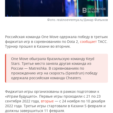
НЕФТЕХИМИЯ
РОЗНИЧНАЯ ТОРГОВЛЯ
НОВОСТИ ТЕХНОЛОГИЙ
МЕРОПРИЯТИЯ
НЕФТЬ
Фото: realnoevremya.ru/Динар Фатыхов
ТРАНСПОРТ
IT
НОВОСТИ МЕРОПРИЯТИЙ
СПОРТ
ОПК
УСЛУГИ
МЕДИА
ВЫЕЗДНАЯ РЕДАКЦИЯ
НОВОСТИ СПОРТА
ОБЩЕСТВО
ЭНЕРГЕТИКА
Российская команда One Move одержала победу в третьих
фиджитал-игр в соревнованиях по Dota 2,
сообщает
ТАСС.
ТЕЛЕКОММУНИКАЦИИ
БИЗНЕС-БРАНЧИ
ФУТБОЛ
НОВОСТИ ОБЩЕСТВА
ФОТОГАЛЕРЕЯ
Турнир прошел в Казани во вторник.
ONLINE-КОНФЕРЕНЦИИ
ХОККЕЙ
ВЛАСТЬ
СЮЖЕТЫ
One Move обыграла бразильскую команду Keyd
Stars. Третье место заняла другая команда из
ОТКРЫТАЯ ЛЕКЦИЯ
БАСКЕТБОЛ
ИНФРАСТРУКТУРА
СПРАВОЧНИК
России — Matreshka. В соревнованиях по
прохождению игр на скорость (Speedrun) победу
одержала российская команда Cheaters.
ВОЛЕЙБОЛ
ИСТОРИЯ
СПИСОК ПЕРСОН
ПОЛНАЯ ВЕРСИЯ
КИБЕРСПОРТ
КУЛЬТУРА
СПИСОК КОМПАНИЙ
Фиджитал-игры организованы в рамках подготовки к
«Играм будущего». Первые игры проходили с 21 по 23
сентября 2022 года,
вторые
— с 24 ноября по 10 декабря
ФИГУРНОЕ КАТАНИЕ
МЕДИЦИНА
2022 года. Третьи игры стартовали в Казани 5 февраля и
должны завершиться 11 февраля.