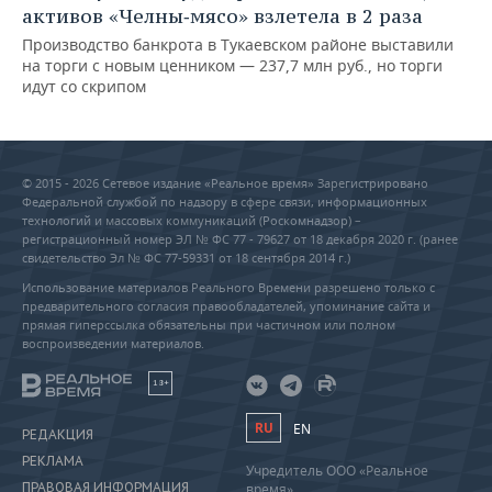
активов «Челны‑мясо» взлетела в 2 раза
Производство банкрота в Тукаевском районе выставили
на торги с новым ценником — 237,7 млн руб., но торги
идут со скрипом
© 2015 - 2026 Сетевое издание «Реальное время» Зарегистрировано
Федеральной службой по надзору в сфере связи, информационных
технологий и массовых коммуникаций (Роскомнадзор) –
регистрационный номер ЭЛ № ФС 77 - 79627 от 18 декабря 2020 г. (ранее
свидетельство Эл № ФС 77-59331 от 18 сентября 2014 г.)
Использование материалов Реального Времени разрешено только с
предварительного согласия правообладателей, упоминание сайта и
прямая гиперссылка обязательны при частичном или полном
воспроизведении материалов.
18+
RU
EN
РЕДАКЦИЯ
РЕКЛАМА
Учредитель ООО «Реальное
ПРАВОВАЯ ИНФОРМАЦИЯ
время»