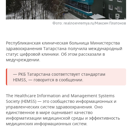
НЕФТЕХИМИЯ
РОЗНИЧНАЯ ТОРГОВЛЯ
НОВОСТИ ТЕХНОЛОГИЙ
МЕРОПРИЯТИЯ
НЕФТЬ
Фото: realnoevremya.ru/Максим Платонов
ТРАНСПОРТ
IT
НОВОСТИ МЕРОПРИЯТИЙ
СПОРТ
ОПК
УСЛУГИ
МЕДИА
ВЫЕЗДНАЯ РЕДАКЦИЯ
НОВОСТИ СПОРТА
ОБЩЕСТВО
ЭНЕРГЕТИКА
Республиканская клиническая больница Министерства
здравоохранения Татарстана получила международный
ТЕЛЕКОММУНИКАЦИИ
БИЗНЕС-БРАНЧИ
ФУТБОЛ
НОВОСТИ ОБЩЕСТВА
ФОТОГАЛЕРЕЯ
статус цифровой клиники. Об этом рассказали в
медучреждении.
ONLINE-КОНФЕРЕНЦИИ
ХОККЕЙ
ВЛАСТЬ
СЮЖЕТЫ
— РКБ Татарстана соответствует стандартам
ОТКРЫТАЯ ЛЕКЦИЯ
БАСКЕТБОЛ
ИНФРАСТРУКТУРА
СПРАВОЧНИК
HIMSS, — говорится в сообщении.
ВОЛЕЙБОЛ
ИСТОРИЯ
СПИСОК ПЕРСОН
ПОЛНАЯ ВЕРСИЯ
The Healthcare Information and Management Systems
Society (HIMSS) — это сообщество информационных и
КИБЕРСПОРТ
КУЛЬТУРА
СПИСОК КОМПАНИЙ
управленческих систем здравоохранения. Оно
единственное в мире оценивает качество
информатизации медицинской среды и эффективность
ФИГУРНОЕ КАТАНИЕ
МЕДИЦИНА
медицинских информационных систем.