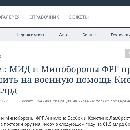
ГАЛЕРЕЯ
СПРАВОЧНИК
СЮЖЕТЫ
ь
Недвижимость
Авто
Бизнес
Технолог
О
el: МИД и Минобороны ФРГ п
лить на военную помощь Ки
млрд
.2022
Сюжет:
Военная операция на Украине: только проверен
и Минобороны ФРГ Анналена Бербок и Кристине Ламбрехт
а поставки оружия Киеву в следующем году на €1,5 млрд б