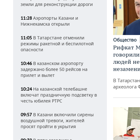
земли для реконструкции дороги
Аэропорты Казани и
11:28
Нижнекамска открыли
В Татарстане отменили
11:05
Общество
режимы ракетной и беспилотной
Рифкат М
опасности
говорили
людей нет
В казанском аэропорту
10:46
незамен
задержано более 50 рейсов на
прилет и вылет
В Татарста
археолога 
На казанской телебашне
10:24
включат праздничную подсветку в
честь юбилея РТРС
В Казани включили сирены
09:57
воздушной тревоги, жителей
просят пройти в укрытия