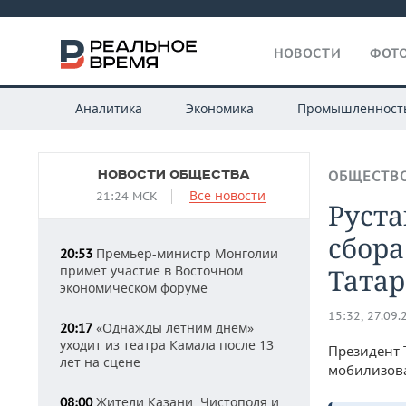
НОВОСТИ
ФОТО
Аналитика
Экономика
Промышленност
НОВОСТИ ОБЩЕСТВА
ОБЩЕСТВ
Все новости
21:24 МСК
Руст
сбор
Премьер-министр Монголии
20:53
примет участие в Восточном
Татар
экономическом форуме
15:32, 27.09.
«Однажды летним днем»
20:17
уходит из театра Камала после 13
Президент 
лет на сцене
мобилизова
Жители Казани, Чистополя и
08:00