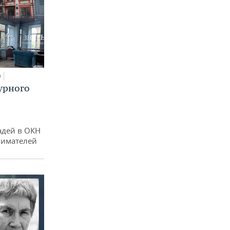
0
урного
адей в ОКН
нимателей