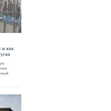
и
 и как
пуска
ную
ении
вный