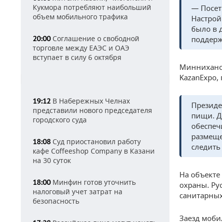
Кукмора потребляют наибольший
— Посет
объем мобильного трафика
Настрой
было в 
Соглашение о свободной
20:00
поддерж
торговле между ЕАЭС и ОАЭ
вступает в силу 6 октября
Минниханов
KazanExpo,
В Набережных Челнах
19:12
Президе
представили нового председателя
пищи. Д
городского суда
обеспеч
размеще
Суд приостановил работу
18:08
следить 
кафе Coffeeshop Company в Казани
на 30 суток
На объекте
Минфин готов уточнить
18:00
охраны. Ру
налоговый учет затрат на
санитарных
безопасность
Заезд моби