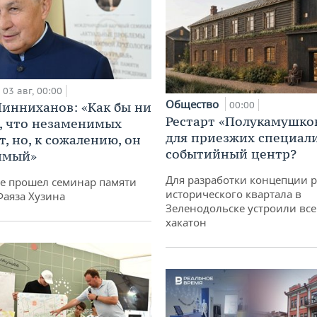
03 авг, 00:00
Общество
инниханов: «Как бы ни
00:00
Рестарт «Полукамушко
, что незаменимых
для приезжих специал
, но, к сожалению, он
событийный центр?
имый»
Для разработки концепции 
не прошел семинар памяти
исторического квартала в
Фаяза Хузина
Зеленодольске устроили вс
хакатон