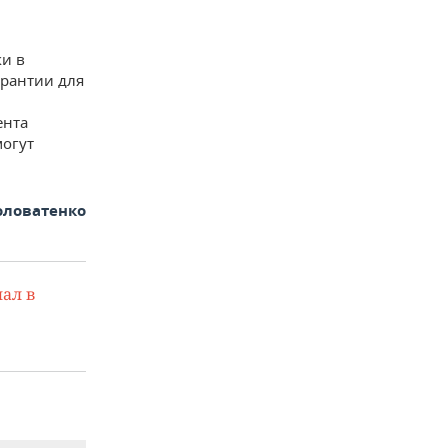
ки в
арантии для
ента
могут
оловатенко
ал в