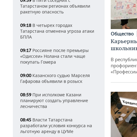
В пяти соседних с
09:39
Татарстаном регионах объявили
ракетную опасность
В четырех городах
09:18
Татарстана отменена угроза атаки
Общество
БПЛА
Карьерны
школьни
Россияне после премьеры
09:17
«Одиссеи» Нолана стали чаще
В республи
покупать Гомера
профориен
«Професси
Казанского судью Марселя
09:00
Гафарова объявили в розыск
При исполкоме Казани
08:59
планируют создать управление
лесничества
Власти Татарстана
08:45
разработали условия конкурса на
льготную аренду в ЦУМе