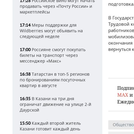
Российское вино могут начать
17:28
подготовка
продавать через «Почту России» и
маркетплейсы
В Государс
Трудовой к
Меры поддержки для
17:14
работников
Wildberries могут объявить на
следующей неделе
мобилизова
окончания 
вернуться 
Россияне смогут покупать
17:00
билеты на транспорт через
мессенджер «Макс»
Татарстан в топ-5 регионов
16:38
по бронированиям посуточных
квартир в августе
Подпи
MAX
и
В Казани на три дня
16:35
Ежедн
ограничат движение на улице 2-й
Даурской
Каждый второй житель
15:50
Общество
Казани готовит каждый день