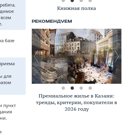
ребята.
Книжная полка
одимое
 всем
е.
а базе
 приема
ы для
разом
Премиальное жилье в Казани:
тренды, критерии, покупатели в
и пункт
2026 году
дания
ни.
я