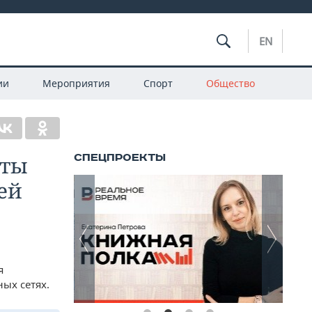
EN
ии
Мероприятия
Спорт
Общество
кты
ей
я
ых сетях.