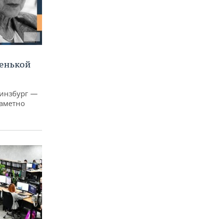
ленькой
Гинзбург —
заметно