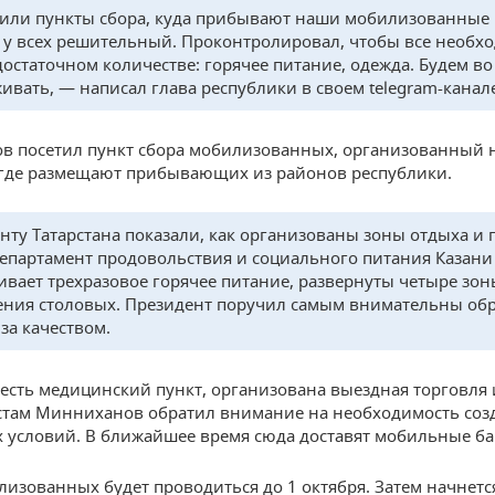
или пункты сбора, куда прибывают наши мобилизованные 
 у всех решительный. Проконтролировал, чтобы все необх
достаточном количестве: горячее питание, одежда. Будем во
ивать, — написал глава республики в своем telegram-канал
 посетил пункт сбора мобилизованных, организованный н
 где размещают прибывающих из районов республики.
нту Татарстана показали, как организованы зоны отдыха и
епартамент продовольствия и социального питания Казани
ивает трехразовое горячее питание, развернуты четыре зон
ния столовых. Президент поручил самым внимательны об
за качеством.
 есть медицинский пункт, организована выездная торговля 
стам Минниханов обратил внимание на необходимость соз
 условий. В ближайшее время сюда доставят мобильные ба
лизованных будет проводиться до 1 октября. Затем начнетс