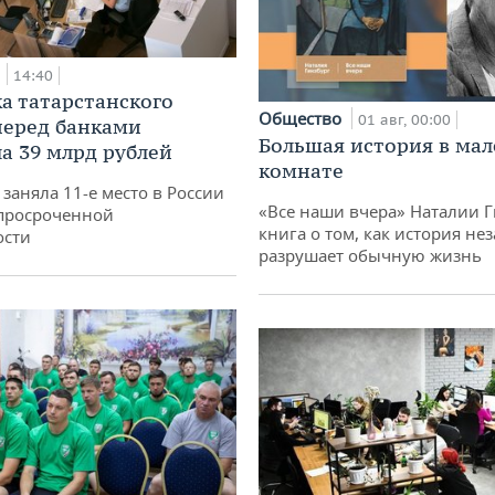
а
14:40
а татарстанского
Общество
01 авг, 00:00
перед банками
Большая история в ма
а 39 млрд рублей
комнате
заняла 11-е место в России
«Все наши вчера» Наталии 
просроченной
книга о том, как история не
ости
разрушает обычную жизнь