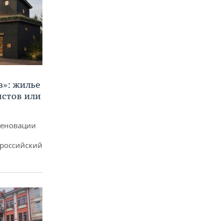
в»: жилье
истов или
реновации
ероссийский