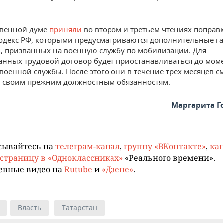
.
твенной думе
приняли
во втором и третьем чтениях поправ
одекс РФ, которыми предусматриваются дополнительные г
, призванных на военную службу по мобилизации. Для
нных трудовой договор будет приостанавливаться до мом
военной службы. После этого они в течение трех месяцев с
к своим прежним должностным обязанностям.
Маргарита Г
сывайтесь на
телеграм-канал
,
группу «ВКонтакте»
,
кан
страницу в «Одноклассниках»
«Реального времени».
евные видео на
Rutube
и
«Дзене»
.
Власть
Татарстан