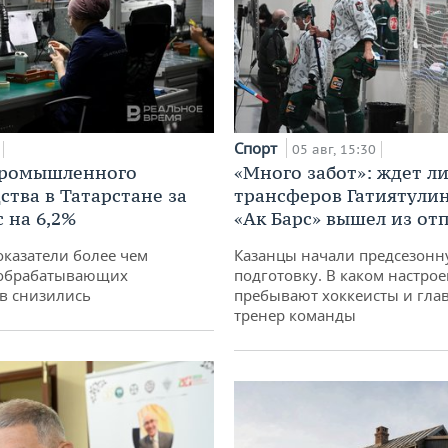
Спорт
05 авг, 15:30
промышленного
«Много забот»: ждет л
ства в Татарстане за
трансферов Гатиятулин
 на 6,2%
«Ак Барс» вышел из от
оказатели более чем
Казанцы начали предсезон
обрабатывающих
подготовку. В каком настро
в снизились
пребывают хоккеисты и гла
тренер команды