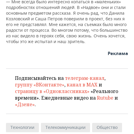
ВОДНЫЕ ВИДЫ СПОРТА
ОБРАЗОВАНИЕ
— Мне всегда было интересно копаться в «маленьких»
подробностях отношений людей. В «Надвое» они и стали
основным предметом рассказа. Я очень рад, что Данила
ХОККЕЙ С МЯЧОМ
ПРОИСШЕСТВИЯ
Козловский и Саша Петров поверили в проект, без них я
его не представлял. Мне кажется, на съемках было много
радости от процесса. Во многом потому, что большинство
из нас видело в героях себя, свою жизнь. Очень хочется,
чтобы это же испытал и наш зритель.
Реклама
Подписывайтесь на
телеграм-канал
,
группу «ВКонтакте»
,
канал в MAX
и
страницу в «Одноклассниках»
«Реального
времени». Ежедневные видео на
Rutube
и
«Дзене»
.
Технологии
Телекоммуникации
Общество