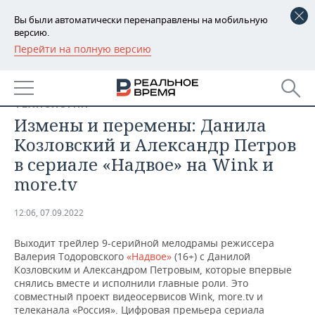
Вы были автоматически перенаправлены на мобильную
версию.
Перейти на полную версию
РЕГИОНЫ
БАШКОРТОСТАН
НОВОСТИ
ТЕХНОЛОГИИ
ТАТАРСТАН
АНАЛИТИКА
Измены и перемены: Данила
Козловский и Александр Петров
УДМУРТИЯ
НОВОСТИ АНАЛИТИКИ
ЭКОНОМИКА
в сериале «Надвое» на Wink и
more.tv
ДЕКЛАРАЦИИ О ДОХОДАХ
НОВОСТИ ЭКОНОМИКИ
ПРОМЫШЛЕННОСТЬ
КОРОЛИ ГОСЗАКАЗА ПФО
ФИНАНСЫ
НОВОСТИ
НЕДВИЖИМОСТЬ
12:06, 07.09.2022
ПРОМЫШЛЕННОСТИ
Выходит трейлер 9-серийной мелодрамы режиссера
ВУЗЫ ТАТАРСТАНА
БАНКИ
НОВОСТИ НЕДВИЖИМОСТИ
АВТО
АГРОПРОМ
Валерия Тодоровского
«Надвое»
(16+) с Данилой
Козловским и Александром Петровым, которые впервые
КОМУ ПРИНАДЛЕЖАТ
БЮДЖЕТ
НОВОСТИ АВТО
БИЗНЕС
снялись вместе и исполнили главные роли. Это
ТОРГОВЫЕ ЦЕНТРЫ
МАШИНОСТРОЕНИЕ
совместный проект видеосервисов Wink, more.tv и
ТАТАРСТАНА
ИНВЕСТИЦИИ
НОВОСТИ БИЗНЕСА
ТЕХНОЛОГИИ
телеканала «Россия». Цифровая премьера сериала