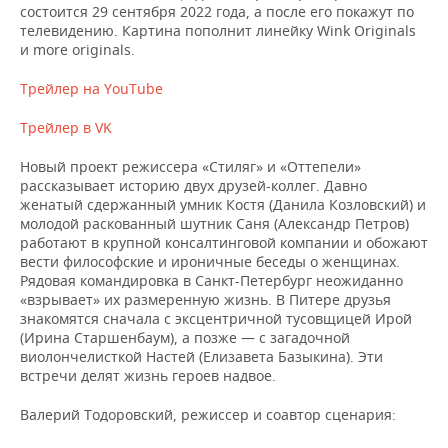
НЕФТЕХИМИЯ
состоится 29 сентября 2022 года, а после его покажут по
телевидению. Картина пополнит линейку Wink Originals
РОЗНИЧНАЯ ТОРГОВЛЯ
НОВОСТИ ТЕХНОЛОГИЙ
МЕРОПРИЯТИЯ
и more originals.
НЕФТЬ
ТРАНСПОРТ
IT
НОВОСТИ МЕРОПРИЯТИЙ
СПОРТ
Трейлер на YouTube
ОПК
Трейлер в VK
УСЛУГИ
МЕДИА
ВЫЕЗДНАЯ РЕДАКЦИЯ
НОВОСТИ СПОРТА
ОБЩЕСТВО
ЭНЕРГЕТИКА
Новый проект режиссера «Стиляг» и «Оттепели»
ТЕЛЕКОММУНИКАЦИИ
БИЗНЕС-БРАНЧИ
ФУТБОЛ
НОВОСТИ ОБЩЕСТВА
ФОТОГАЛЕРЕЯ
рассказывает историю двух друзей-коллег. Давно
женатый сдержанный умник Костя (Данила Козловский) и
ONLINE-КОНФЕРЕНЦИИ
ХОККЕЙ
ВЛАСТЬ
СЮЖЕТЫ
молодой раскованный шутник Саня (Александр Петров)
работают в крупной консалтинговой компании и обожают
вести философские и ироничные беседы о женщинах.
ОТКРЫТАЯ ЛЕКЦИЯ
БАСКЕТБОЛ
ИНФРАСТРУКТУРА
СПРАВОЧНИК
Рядовая командировка в Санкт-Петербург неожиданно
«взрывает» их размеренную жизнь. В Питере друзья
ВОЛЕЙБОЛ
ИСТОРИЯ
СПИСОК ПЕРСОН
ПОЛНАЯ ВЕРСИЯ
знакомятся сначала с эксцентричной тусовщицей Ирой
(Ирина Старшенбаум), а позже — с загадочной
виолончелисткой Настей (Елизавета Базыкина). Эти
КИБЕРСПОРТ
КУЛЬТУРА
СПИСОК КОМПАНИЙ
встречи делят жизнь героев надвое.
ФИГУРНОЕ КАТАНИЕ
МЕДИЦИНА
Валерий Тодоровский, режиссер и соавтор сценария: