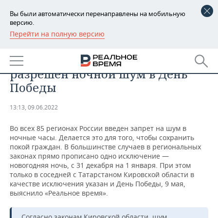
Вы были автоматически перенаправлены на мобильную
версию.
Перейти на полную версию
РЕГИОНЫ
ОБЩЕСТВО
Только в одном регионе России
БАШКОРТОСТАН
НОВОСТИ
разрешен ночной шум в День
ТАТАРСТАН
АНАЛИТИКА
Победы
УДМУРТИЯ
НОВОСТИ АНАЛИТИКИ
ЭКОНОМИКА
13:13, 09.06.2022
ДЕКЛАРАЦИИ О ДОХОДАХ
НОВОСТИ ЭКОНОМИКИ
ПРОМЫШЛЕННОСТЬ
Во всех 85 регионах России введен запрет на шум в
ночные часы. Делается это для того, чтобы сохранить
КОРОЛИ ГОСЗАКАЗА ПФО
ФИНАНСЫ
НОВОСТИ
НЕДВИЖИМОСТЬ
покой граждан. В большинстве случаев в региональных
ПРОМЫШЛЕННОСТИ
законах прямо прописано одно исключение —
новогодняя ночь, с 31 декабря на 1 января. При этом
ВУЗЫ ТАТАРСТАНА
БАНКИ
НОВОСТИ НЕДВИЖИМОСТИ
АВТО
только в соседней с Татарстаном Кировской области в
АГРОПРОМ
качестве исключения указан и День Победы, 9 мая,
КОМУ ПРИНАДЛЕЖАТ
БЮДЖЕТ
НОВОСТИ АВТО
БИЗНЕС
выяснило «Реальное время».
ТОРГОВЫЕ ЦЕНТРЫ
МАШИНОСТРОЕНИЕ
ТАТАРСТАНА
ИНВЕСТИЦИИ
НОВОСТИ БИЗНЕСА
ТЕХНОЛОГИИ
Согласно законам Кировской области, шум