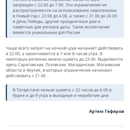
НЕФТЕХИМИЯ
запрещен с 22.00 до 7.00. Эти ограничения не
распространяются на использование пиротехники
РОЗНИЧНАЯ ТОРГОВЛЯ
НОВОСТИ ТЕХНОЛОГИЙ
МЕРОПРИЯТИЯ
НЕФТЬ
в Новый год с 22.00 до 4.00, а также с 21.00 до 24.00
в День Победы, другие праздничные дни и
ТРАНСПОРТ
IT
НОВОСТИ МЕРОПРИЯТИЙ
СПОРТ
памятные для региона даты. Такое исключение
ОПК
является уникальным для России.
УСЛУГИ
МЕДИА
ВЫЕЗДНАЯ РЕДАКЦИЯ
НОВОСТИ СПОРТА
ОБЩЕСТВО
ЭНЕРГЕТИКА
Чаще всего запрет на ночной шум начинает действовать
ТЕЛЕКОММУНИКАЦИИ
БИЗНЕС-БРАНЧИ
ФУТБОЛ
НОВОСТИ ОБЩЕСТВА
ФОТОГАЛЕРЕЯ
в 22.00, а заканчивается в 7 или 8 часов утра. В
некоторых регионах можно шуметь до 23.00. Выделяются
ONLINE-КОНФЕРЕНЦИИ
ХОККЕЙ
ВЛАСТЬ
СЮЖЕТЫ
здесь Саратовская, Псковская, Магаданская, Московская
области и Якутия, в которых ограничения начинают
действовать с 21.00.
ОТКРЫТАЯ ЛЕКЦИЯ
БАСКЕТБОЛ
ИНФРАСТРУКТУРА
СПРАВОЧНИК
В Татарстане нельзя шуметь с 22 часов до 6.00 в
ВОЛЕЙБОЛ
ИСТОРИЯ
СПИСОК ПЕРСОН
ПОЛНАЯ ВЕРСИЯ
будни и до 9 утра в выходные и нерабочие дни.
КИБЕРСПОРТ
КУЛЬТУРА
СПИСОК КОМПАНИЙ
Артем Гафаров
ФИГУРНОЕ КАТАНИЕ
МЕДИЦИНА