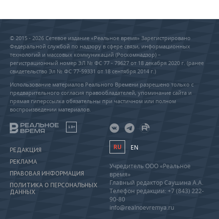
© 2015 - 2026 Сетевое издание «Реальное время» Зарегистрировано
Федеральной службой по надзору в сфере связи, информационных
технологий и массовых коммуникаций (Роскомнадзор) –
регистрационный номер ЭЛ № ФС 77 - 79627 от 18 декабря 2020 г. (ранее
свидетельство Эл № ФС 77-59331 от 18 сентября 2014 г.)
Использование материалов Реального Времени разрешено только с
предварительного согласия правообладателей, упоминание сайта и
прямая гиперссылка обязательны при частичном или полном
воспроизведении материалов.
18+
RU
EN
РЕДАКЦИЯ
РЕКЛАМА
Учредитель ООО «Реальное
ПРАВОВАЯ ИНФОРМАЦИЯ
время»
Главный редактор Саушина А.А.
ПОЛИТИКА О ПЕРСОНАЛЬНЫХ
Телефон редакции: +7 (843) 222-
ДАННЫХ
90-80
info@realnoevremya.ru