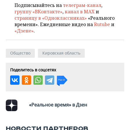
ВОДНЫЕ ВИДЫ СПОРТА
ОБРАЗОВАНИЕ
Подписывайтесь на
телеграм-канал
,
группу «ВКонтакте»
,
канал в MAX
и
ХОККЕЙ С МЯЧОМ
ПРОИСШЕСТВИЯ
страницу в «Одноклассниках»
«Реального
времени». Ежедневные видео на
Rutube
и
«Дзене»
.
Общество
Кировская область
Поделитесь в соцсетях
«Реальное время» в Дзен
НОВОСТИ ПАРТНЕРОВ