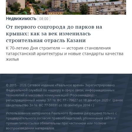
Недвижимость
08:00
От первого соцгорода до парков на
крышах: как за век изменилась
строительная отрасль Казани
К 70-летию Дня строителя — история становления
татарстанской архитектуры и новые стандарты качества
жилья
© 2015 - 2026 Сетевое издание «Реальное время» Зарегистрировано
Федеральной службой по надзору в сфере связи, информационных
технологий и массовых коммуникаций (Роскомнадзор) –
регистрационный номер ЭЛ № ФС 77 - 79627 от 18 декабря 2020 г. (ранее
свидетельство Эл № ФС 77-59331 от 18 сентября 2014 г.)
Использование материалов Реального Времени разрешено только с
предварительного согласия правообладателей, упоминание сайта и
прямая гиперссылка обязательны при частичном или полном
воспроизведении материалов.