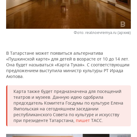
НЕФТЕХИМИЯ
РОЗНИЧНАЯ ТОРГОВЛЯ
НОВОСТИ ТЕХНОЛОГИЙ
МЕРОПРИЯТИЯ
НЕФТЬ
ТРАНСПОРТ
IT
НОВОСТИ МЕРОПРИЯТИЙ
СПОРТ
ОПК
Фото: realnoevremya.ru (архив)
УСЛУГИ
МЕДИА
ВЫЕЗДНАЯ РЕДАКЦИЯ
НОВОСТИ СПОРТА
ОБЩЕСТВО
ЭНЕРГЕТИКА
В Татарстане может появиться альтернатива
ТЕЛЕКОММУНИКАЦИИ
БИЗНЕС-БРАНЧИ
ФУТБОЛ
НОВОСТИ ОБЩЕСТВА
ФОТОГАЛЕРЕЯ
«Пушкинской карте» для детей в возрасте от 10 до 14 лет.
Она будет называться «Карта Тукая». С соответствующим
ONLINE-КОНФЕРЕНЦИИ
ХОККЕЙ
ВЛАСТЬ
СЮЖЕТЫ
предложением выступила министр культуры РТ Ирада
Аюпова.
ОТКРЫТАЯ ЛЕКЦИЯ
БАСКЕТБОЛ
ИНФРАСТРУКТУРА
СПРАВОЧНИК
Карта также будет предназначена для посещений
ВОЛЕЙБОЛ
ИСТОРИЯ
СПИСОК ПЕРСОН
ПОЛНАЯ ВЕРСИЯ
театров и музеев. Данную идею одобрила
председатель Комитета Госдумы по культуре Елена
Ямпольская на сегодняшнем заседании
КИБЕРСПОРТ
КУЛЬТУРА
СПИСОК КОМПАНИЙ
республиканского Совета по культуре и искусству
при президенте Татарстана,
пишет
ТАСС.
ФИГУРНОЕ КАТАНИЕ
МЕДИЦИНА