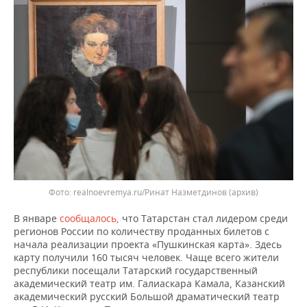
ВОДНЫЕ ВИДЫ СПОРТА
ОБРАЗОВАНИЕ
ХОККЕЙ С МЯЧОМ
ПРОИСШЕСТВИЯ
realnoevremya.ru/Ринат Назметдинов
(архив)
В январе
сообщалось,
что Татарстан стал лидером среди
регионов России по количеству проданных билетов с
начала реализации проекта «Пушкинская карта». Здесь
карту получили 160 тысяч человек. Чаще всего жители
республики посещали Татарский государственный
академический театр им. Галиаскара Камала, Казанский
академический русский Большой драматический театр