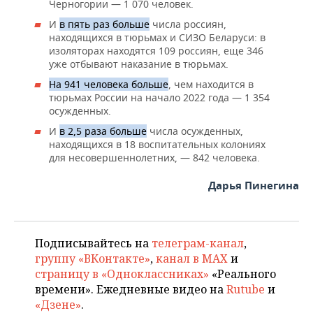
Черногории — 1 070 человек.
И
в пять раз больше
числа россиян,
находящихся в тюрьмах и СИЗО Беларуси: в
изоляторах находятся 109 россиян, еще 346
уже отбывают наказание в тюрьмах.
На 941 человека больше
, чем находится в
тюрьмах России на начало 2022 года — 1 354
осужденных.
И
в 2,5 раза больше
числа осужденных,
находящихся в 18 воспитательных колониях
для несовершеннолетних, — 842 человека.
Дарья Пинегина
Подписывайтесь на
телеграм-канал
,
группу «ВКонтакте»
,
канал в MAX
и
страницу в «Одноклассниках»
«Реального
времени». Ежедневные видео на
Rutube
и
«Дзене»
.