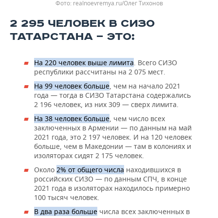
ВОДНЫЕ ВИДЫ СПОРТА
ОБРАЗОВАНИЕ
realnoevremya.ru/Олег Тихонов
2 295 ЧЕЛОВЕК В СИЗО
ХОККЕЙ С МЯЧОМ
ПРОИСШЕСТВИЯ
ТАТАРСТАНА — ЭТО:
На 220 человек выше лимита
. Всего СИЗО
республики рассчитаны на 2 075 мест.
На 99 человек больше
, чем на начало 2021
года — тогда в СИЗО Татарстана содержались
2 196 человек, из них 309 — сверх лимита.
На 38 человек больше
, чем число всех
заключенных в Армении — по данным на май
2021 года, это 2 197 человек. И на 120 человек
больше, чем в Македонии — там в колониях и
изоляторах сидят 2 175 человек.
Около
2% от общего числа
находившихся в
российских СИЗО — по данным СПЧ, в конце
2021 года в изоляторах находилось примерно
100 тысяч человек.
В два раза больше
числа всех заключенных в