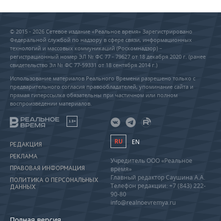
© 2015 - 2026 Сетевое издание «Реальное время» Зарегистрировано
Федеральной службой по надзору в сфере связи, информационных
технологий и массовых коммуникаций (Роскомнадзор) –
регистрационный номер ЭЛ № ФС 77 - 79627 от 18 декабря 2020 г. (ранее
свидетельство Эл № ФС 77-59331 от 18 сентября 2014 г.)
Использование материалов Реального Времени разрешено только с
предварительного согласия правообладателей, упоминание сайта и
прямая гиперссылка обязательны при частичном или полном
воспроизведении материалов.
18+
RU
EN
РЕДАКЦИЯ
РЕКЛАМА
Учредитель ООО «Реальное
ПРАВОВАЯ ИНФОРМАЦИЯ
время»
Главный редактор Саушина А.А.
ПОЛИТИКА О ПЕРСОНАЛЬНЫХ
Телефон редакции: +7 (843) 222-
ДАННЫХ
90-80
info@realnoevremya.ru
Полная версия