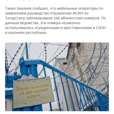
НЕФТЕХИМИЯ
Также Хиалеев сообщил, что мобильные операторы по
РОЗНИЧНАЯ ТОРГОВЛЯ
НОВОСТИ ТЕХНОЛОГИЙ
МЕРОПРИЯТИЯ
заявлениям руководства Управления ФСИН по
НЕФТЬ
Татарстану заблокировали 546 абонентских номеров. По
ТРАНСПОРТ
IT
НОВОСТИ МЕРОПРИЯТИЙ
СПОРТ
данным ведомства, эти номера незаконно
ОПК
использовались осужденными и арестованными в СИЗО
и колониях республики.
УСЛУГИ
МЕДИА
ВЫЕЗДНАЯ РЕДАКЦИЯ
НОВОСТИ СПОРТА
ОБЩЕСТВО
ЭНЕРГЕТИКА
ТЕЛЕКОММУНИКАЦИИ
БИЗНЕС-БРАНЧИ
ФУТБОЛ
НОВОСТИ ОБЩЕСТВА
ФОТОГАЛЕРЕЯ
ONLINE-КОНФЕРЕНЦИИ
ХОККЕЙ
ВЛАСТЬ
СЮЖЕТЫ
ОТКРЫТАЯ ЛЕКЦИЯ
БАСКЕТБОЛ
ИНФРАСТРУКТУРА
СПРАВОЧНИК
ВОЛЕЙБОЛ
ИСТОРИЯ
СПИСОК ПЕРСОН
ПОЛНАЯ ВЕРСИЯ
КИБЕРСПОРТ
КУЛЬТУРА
СПИСОК КОМПАНИЙ
ФИГУРНОЕ КАТАНИЕ
МЕДИЦИНА