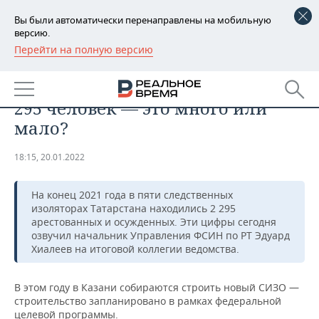
Вы были автоматически перенаправлены на мобильную
версию.
Перейти на полную версию
РЕГИОНЫ
ОБЩЕСТВО
В СИЗО Татарстана находятся 2
БАШКОРТОСТАН
НОВОСТИ
295 человек — это много или
ТАТАРСТАН
АНАЛИТИКА
мало?
УДМУРТИЯ
НОВОСТИ АНАЛИТИКИ
ЭКОНОМИКА
18:15, 20.01.2022
ДЕКЛАРАЦИИ О ДОХОДАХ
НОВОСТИ ЭКОНОМИКИ
ПРОМЫШЛЕННОСТЬ
На конец 2021 года в пяти следственных
изоляторах Татарстана находились 2 295
КОРОЛИ ГОСЗАКАЗА ПФО
ФИНАНСЫ
НОВОСТИ
НЕДВИЖИМОСТЬ
арестованных и осужденных. Эти цифры сегодня
ПРОМЫШЛЕННОСТИ
озвучил начальник Управления ФСИН по РТ Эдуард
ВУЗЫ ТАТАРСТАНА
БАНКИ
НОВОСТИ НЕДВИЖИМОСТИ
АВТО
Хиалеев на итоговой коллегии ведомства.
АГРОПРОМ
КОМУ ПРИНАДЛЕЖАТ
БЮДЖЕТ
НОВОСТИ АВТО
БИЗНЕС
В этом году в Казани собираются строить новый СИЗО —
ТОРГОВЫЕ ЦЕНТРЫ
МАШИНОСТРОЕНИЕ
строительство запланировано в рамках федеральной
ТАТАРСТАНА
ИНВЕСТИЦИИ
НОВОСТИ БИЗНЕСА
ТЕХНОЛОГИИ
целевой программы.