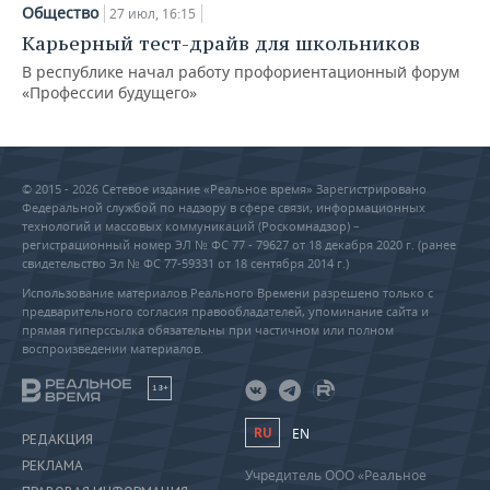
Общество
27 июл, 16:15
Карьерный тест-драйв для школьников
В республике начал работу профориентационный форум
«Профессии будущего»
© 2015 - 2026 Сетевое издание «Реальное время» Зарегистрировано
Федеральной службой по надзору в сфере связи, информационных
технологий и массовых коммуникаций (Роскомнадзор) –
регистрационный номер ЭЛ № ФС 77 - 79627 от 18 декабря 2020 г. (ранее
свидетельство Эл № ФС 77-59331 от 18 сентября 2014 г.)
Использование материалов Реального Времени разрешено только с
предварительного согласия правообладателей, упоминание сайта и
прямая гиперссылка обязательны при частичном или полном
воспроизведении материалов.
18+
RU
EN
РЕДАКЦИЯ
РЕКЛАМА
Учредитель ООО «Реальное