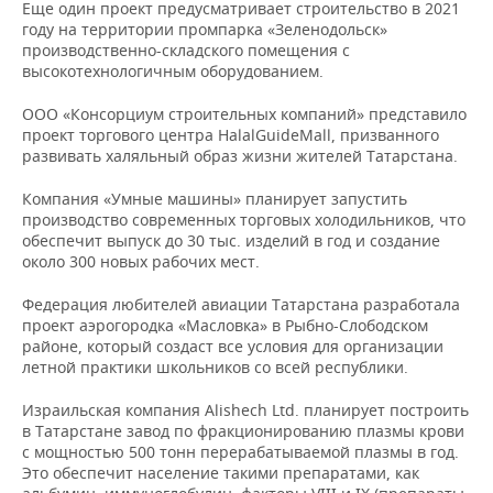
НЕФТЕХИМИЯ
Еще один проект предусматривает строительство в 2021
году на территории промпарка «Зеленодольск»
РОЗНИЧНАЯ ТОРГОВЛЯ
НОВОСТИ ТЕХНОЛОГИЙ
МЕРОПРИЯТИЯ
производственно-складского помещения с
НЕФТЬ
высокотехнологичным оборудованием.
ТРАНСПОРТ
IT
НОВОСТИ МЕРОПРИЯТИЙ
СПОРТ
ОПК
ООО «Консорциум строительных компаний» представило
проект торгового центра HalalGuideMall, призванного
УСЛУГИ
МЕДИА
ВЫЕЗДНАЯ РЕДАКЦИЯ
НОВОСТИ СПОРТА
ОБЩЕСТВО
развивать халяльный образ жизни жителей Татарстана.
ЭНЕРГЕТИКА
ТЕЛЕКОММУНИКАЦИИ
БИЗНЕС-БРАНЧИ
ФУТБОЛ
НОВОСТИ ОБЩЕСТВА
ФОТОГАЛЕРЕЯ
Компания «Умные машины» планирует запустить
производство современных торговых холодильников, что
обеспечит выпуск до 30 тыс. изделий в год и создание
ONLINE-КОНФЕРЕНЦИИ
ХОККЕЙ
ВЛАСТЬ
СЮЖЕТЫ
около 300 новых рабочих мест.
ОТКРЫТАЯ ЛЕКЦИЯ
БАСКЕТБОЛ
ИНФРАСТРУКТУРА
СПРАВОЧНИК
Федерация любителей авиации Татарстана разработала
проект аэрогородка «Масловка» в Рыбно-Слободском
ВОЛЕЙБОЛ
ИСТОРИЯ
СПИСОК ПЕРСОН
ПОЛНАЯ ВЕРСИЯ
районе, который создаст все условия для организации
летной практики школьников со всей республики.
КИБЕРСПОРТ
КУЛЬТУРА
СПИСОК КОМПАНИЙ
Израильская компания Alishech Ltd. планирует построить
в Татарстане завод по фракционированию плазмы крови
ФИГУРНОЕ КАТАНИЕ
МЕДИЦИНА
с мощностью 500 тонн перерабатываемой плазмы в год.
Это обеспечит население такими препаратами, как