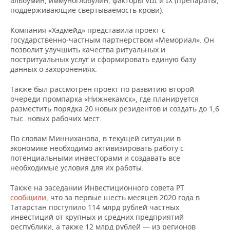
альбумин, иммуноглобулин, факторы VIII и IX (препараты,
ВОДНЫЕ ВИДЫ СПОРТА
ОБРАЗОВАНИЕ
поддерживающие свертываемость крови).
ХОККЕЙ С МЯЧОМ
ПРОИСШЕСТВИЯ
Компания «Хэдмейд» представила проект с
государственно-частным партнерством «Мемориал». Он
позволит улучшить качества ритуальных и
постритуальных услуг и сформировать единую базу
данных о захоронениях.
Также был рассмотрен проект по развитию второй
очереди промпарка «Нижнекамск», где планируется
разместить порядка 20 новых резидентов и создать до 1,6
тыс. новых рабочих мест.
По словам Минниханова, в текущей ситуации в
экономике необходимо активизировать работу с
потенциальными инвесторами и создавать все
необходимые условия для их работы.
Также на заседании Инвестиционного совета РТ
сообщили
, что за первые шесть месяцев 2020 года в
Татарстан поступило 114 млрд рублей частных
инвестиций от крупных и средних предприятий
республики, а также 12 млрд рублей — из регионов