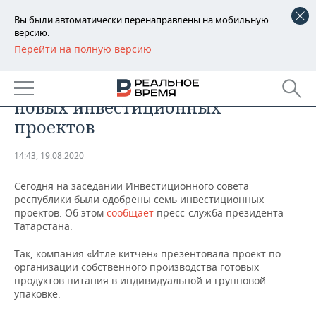
Вы были автоматически перенаправлены на мобильную
версию.
Перейти на полную версию
РЕГИОНЫ
ЭКОНОМИКА
В Татарстане одобрили семь
БАШКОРТОСТАН
НОВОСТИ
новых инвестиционных
ТАТАРСТАН
АНАЛИТИКА
проектов
УДМУРТИЯ
НОВОСТИ АНАЛИТИКИ
ЭКОНОМИКА
14:43, 19.08.2020
ДЕКЛАРАЦИИ О ДОХОДАХ
НОВОСТИ ЭКОНОМИКИ
ПРОМЫШЛЕННОСТЬ
Сегодня на заседании Инвестиционного совета
республики были одобрены семь инвестиционных
КОРОЛИ ГОСЗАКАЗА ПФО
ФИНАНСЫ
НОВОСТИ
НЕДВИЖИМОСТЬ
проектов. Об этом
сообщает
пресс-служба президента
ПРОМЫШЛЕННОСТИ
Татарстана.
ВУЗЫ ТАТАРСТАНА
БАНКИ
НОВОСТИ НЕДВИЖИМОСТИ
АВТО
Так, компания «Итле китчен» презентовала проект по
АГРОПРОМ
организации собственного производства готовых
КОМУ ПРИНАДЛЕЖАТ
БЮДЖЕТ
НОВОСТИ АВТО
БИЗНЕС
продуктов питания в индивидуальной и групповой
ТОРГОВЫЕ ЦЕНТРЫ
МАШИНОСТРОЕНИЕ
упаковке.
ТАТАРСТАНА
ИНВЕСТИЦИИ
НОВОСТИ БИЗНЕСА
ТЕХНОЛОГИИ