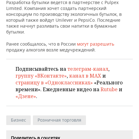
НЕФТЕХИМИЯ
Разработка бутылки ведется в партнерстве с Pulpex
Limited. Компания хочет создать партнерский
РОЗНИЧНАЯ ТОРГОВЛЯ
НОВОСТИ ТЕХНОЛОГИЙ
МЕРОПРИЯТИЯ
консорциум по производству экологичных бутылок, в
НЕФТЬ
который также войдут Unilever и PepsiCo. Последние
ТРАНСПОРТ
IT
НОВОСТИ МЕРОПРИЯТИЙ
СПОРТ
также начнут разливать свои напитки в бумажные
ОПК
бутылки.
УСЛУГИ
МЕДИА
ВЫЕЗДНАЯ РЕДАКЦИЯ
НОВОСТИ СПОРТА
ОБЩЕСТВО
Ранее сообщалось, что в России
могут разрешить
ЭНЕРГЕТИКА
продажу алкоголя возле медучреждений.
ТЕЛЕКОММУНИКАЦИИ
БИЗНЕС-БРАНЧИ
ФУТБОЛ
НОВОСТИ ОБЩЕСТВА
ФОТОГАЛЕРЕЯ
ONLINE-КОНФЕРЕНЦИИ
ХОККЕЙ
ВЛАСТЬ
Подписывайтесь на
телеграм-канал
,
СЮЖЕТЫ
группу «ВКонтакте»
,
канал в MAX
и
страницу в «Одноклассниках»
«Реального
ОТКРЫТАЯ ЛЕКЦИЯ
БАСКЕТБОЛ
ИНФРАСТРУКТУРА
СПРАВОЧНИК
времени». Ежедневные видео на
Rutube
и
«Дзене»
.
ВОЛЕЙБОЛ
ИСТОРИЯ
СПИСОК ПЕРСОН
ПОЛНАЯ ВЕРСИЯ
КИБЕРСПОРТ
КУЛЬТУРА
СПИСОК КОМПАНИЙ
Бизнес
Розничная торговля
ФИГУРНОЕ КАТАНИЕ
МЕДИЦИНА
Поделитесь в соцсетях