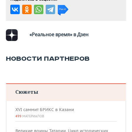
ВОДНЫЕ ВИДЫ СПОРТА
ОБРАЗОВАНИЕ
ХОККЕЙ С МЯЧОМ
ПРОИСШЕСТВИЯ
«Реальное время» в Дзен
НОВОСТИ ПАРТНЕРОВ
Сюжеты
XVI саммит БРИКС в Казани
499
МАТЕРИАЛОВ
Великие воины Татарии. Цикл исторических