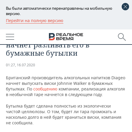
Вы были автоматически перенаправлены на мобильную
версию.
Перейти на полную версию
РЕГИОНЫ
БИЗНЕС
Один из производителей виски
БАШКОРТОСТАН
НОВОСТИ
начнет разливать его в
ТАТАРСТАН
АНАЛИТИКА
бумажные бутылки
УДМУРТИЯ
НОВОСТИ АНАЛИТИКИ
ЭКОНОМИКА
01:27, 16.07.2020
ДЕКЛАРАЦИИ О ДОХОДАХ
НОВОСТИ ЭКОНОМИКИ
ПРОМЫШЛЕННОСТЬ
Британский производитель алкогольных напитков Diageo
начнет выпускать виски Johnnie Walker в бумажных
КОРОЛИ ГОСЗАКАЗА ПФО
ФИНАНСЫ
НОВОСТИ
НЕДВИЖИМОСТЬ
бутылках. По
сообщению
компании, реализация алкоголя
ПРОМЫШЛЕННОСТИ
в необычной таре начнется в следующем году.
ВУЗЫ ТАТАРСТАНА
БАНКИ
НОВОСТИ НЕДВИЖИМОСТИ
АВТО
Бутылка будет сделана полностью из экологически
АГРОПРОМ
чистой целлюлозы. О том, будет ли тара промокать и
КОМУ ПРИНАДЛЕЖАТ
БЮДЖЕТ
НОВОСТИ АВТО
БИЗНЕС
насколько долго в ней будет храниться виски, компания
ТОРГОВЫЕ ЦЕНТРЫ
МАШИНОСТРОЕНИЕ
не сообщила.
ТАТАРСТАНА
ИНВЕСТИЦИИ
НОВОСТИ БИЗНЕСА
ТЕХНОЛОГИИ