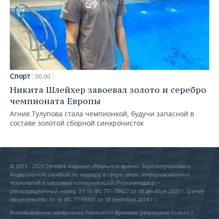
Спорт
00:00
Никита Шлейхер завоевал золото и серебро
чемпионата Европы
Агния Тулупова стала чемпионкой, будучи запасной в
составе золотой сборной синхронисток
© 2015 - 2026 Сетевое издание «Реальное время» Зарегистрировано
Федеральной службой по надзору в сфере связи, информационных
технологий и массовых коммуникаций (Роскомнадзор) –
регистрационный номер ЭЛ № ФС 77 - 79627 от 18 декабря 2020 г. (ранее
свидетельство Эл № ФС 77-59331 от 18 сентября 2014 г.)
Использование материалов Реального Времени разрешено только с