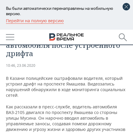
Вы были автоматически перенаправлены на мобильную
версию.
Перейти на полную версию
РЕГИОНЫ
ОБЩЕСТВО
В Казани водитель лишился
БАШКОРТОСТАН
НОВОСТИ
автомобиля после устроенного
ТАТАРСТАН
АНАЛИТИКА
дрифта
УДМУРТИЯ
НОВОСТИ АНАЛИТИКИ
ЭКОНОМИКА
10:46, 23.06.2020
ДЕКЛАРАЦИИ О ДОХОДАХ
НОВОСТИ ЭКОНОМИКИ
ПРОМЫШЛЕННОСТЬ
В Казани полицейские оштрафовали водителя, который
устроил дрифт на проспекте Ямашева. Видеозапись
КОРОЛИ ГОСЗАКАЗА ПФО
ФИНАНСЫ
НОВОСТИ
НЕДВИЖИМОСТЬ
нарушений обнаружили в ходе мониторинга социальных
ПРОМЫШЛЕННОСТИ
сетей.
ВУЗЫ ТАТАРСТАНА
БАНКИ
НОВОСТИ НЕДВИЖИМОСТИ
АВТО
Как рассказали в пресс-службе, водитель автомобиля
АГРОПРОМ
ВАЗ-2105 двигался по проспекту Ямашева со стороны
КОМУ ПРИНАДЛЕЖАТ
БЮДЖЕТ
НОВОСТИ АВТО
БИЗНЕС
улицы Мусина. Он нарочно вводил автомобиль в
ТОРГОВЫЕ ЦЕНТРЫ
МАШИНОСТРОЕНИЕ
управляемые заносы, создавая помехи дорожному
ТАТАРСТАНА
движению и угрозу жизни и здоровью других участников
ИНВЕСТИЦИИ
НОВОСТИ БИЗНЕСА
ТЕХНОЛОГИИ