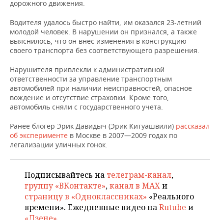
НЕФТЕХИМИЯ
дорожного движения.
РОЗНИЧНАЯ ТОРГОВЛЯ
НОВОСТИ ТЕХНОЛОГИЙ
МЕРОПРИЯТИЯ
Водителя удалось быстро найти, им оказался 23-летний
НЕФТЬ
молодой человек. В нарушении он признался, а также
ТРАНСПОРТ
IT
НОВОСТИ МЕРОПРИЯТИЙ
СПОРТ
выяснилось, что он внес изменения в конструкцию
ОПК
своего транспорта без соответствующего разрешения.
УСЛУГИ
МЕДИА
ВЫЕЗДНАЯ РЕДАКЦИЯ
НОВОСТИ СПОРТА
ОБЩЕСТВО
Нарушителя привлекли к административной
ЭНЕРГЕТИКА
ответственности за управление транспортным
ТЕЛЕКОММУНИКАЦИИ
БИЗНЕС-БРАНЧИ
ФУТБОЛ
НОВОСТИ ОБЩЕСТВА
ФОТОГАЛЕРЕЯ
автомобилей при наличии неисправностей, опасное
вождение и отсутствие страховки. Кроме того,
автомобиль сняли с государственного учета.
ONLINE-КОНФЕРЕНЦИИ
ХОККЕЙ
ВЛАСТЬ
СЮЖЕТЫ
Ранее блогер Эрик Давидыч (Эрик Китуашвили)
рассказал
ОТКРЫТАЯ ЛЕКЦИЯ
БАСКЕТБОЛ
ИНФРАСТРУКТУРА
СПРАВОЧНИК
об эксперименте
в Москве в 2007—2009 годах по
легализации уличных гонок.
ВОЛЕЙБОЛ
ИСТОРИЯ
СПИСОК ПЕРСОН
ПОЛНАЯ ВЕРСИЯ
Подписывайтесь на
телеграм-канал
,
КИБЕРСПОРТ
КУЛЬТУРА
СПИСОК КОМПАНИЙ
группу «ВКонтакте»
,
канал в MAX
и
страницу в «Одноклассниках»
«Реального
ФИГУРНОЕ КАТАНИЕ
МЕДИЦИНА
времени». Ежедневные видео на
Rutube
и
«Дзене»
.