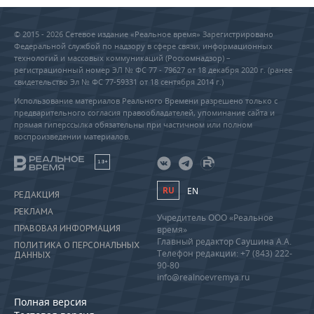
© 2015 - 2026 Сетевое издание «Реальное время» Зарегистрировано
Федеральной службой по надзору в сфере связи, информационных
технологий и массовых коммуникаций (Роскомнадзор) –
регистрационный номер ЭЛ № ФС 77 - 79627 от 18 декабря 2020 г. (ранее
свидетельство Эл № ФС 77-59331 от 18 сентября 2014 г.)
Использование материалов Реального Времени разрешено только с
предварительного согласия правообладателей, упоминание сайта и
прямая гиперссылка обязательны при частичном или полном
воспроизведении материалов.
18+
RU
EN
РЕДАКЦИЯ
РЕКЛАМА
Учредитель ООО «Реальное
ПРАВОВАЯ ИНФОРМАЦИЯ
время»
Главный редактор Саушина А.А.
ПОЛИТИКА О ПЕРСОНАЛЬНЫХ
Телефон редакции: +7 (843) 222-
ДАННЫХ
90-80
info@realnoevremya.ru
Полная версия